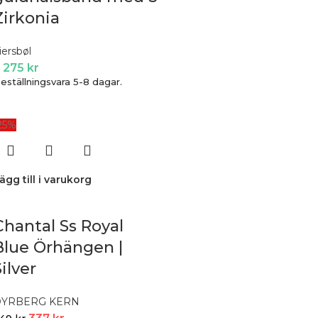
Zirkonia
iersbøl
 275
kr
eställningsvara 5-8 dagar.
25%
ägg till i varukorg
Chantal Ss Royal
Blue Örhängen |
Silver
DYRBERG KERN