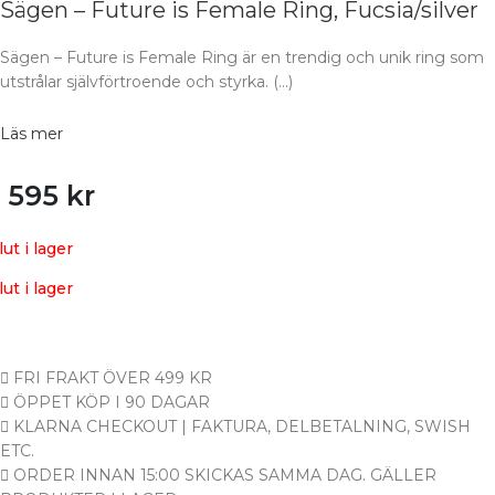
Sägen – Future is Female Ring, Fucsia/silver
Sägen – Future is Female Ring är en trendig och unik ring som
utstrålar självförtroende och styrka. (…)
Läs mer
1 595
kr
lut i lager
lut i lager
FRI FRAKT ÖVER 499 KR
ÖPPET KÖP I 90 DAGAR
KLARNA CHECKOUT | FAKTURA, DELBETALNING, SWISH
ETC.
ORDER INNAN 15:00 SKICKAS SAMMA DAG. GÄLLER