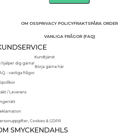
OM OSS
PRIVACY POLICY
FRAKT
SPÅRA ORDER
VANLIGA FRÅGOR (FAQ)
KUNDSERVICE
Kundtjänst
i hjälper dig gärna!
Börja gärna här
AQ - vanliga frågor
öpvillkor
rakt / Leverans
ngerrätt
eklamation
ersonuppgifter, Cookies & GDPR
OM SMYCKENDAHLS