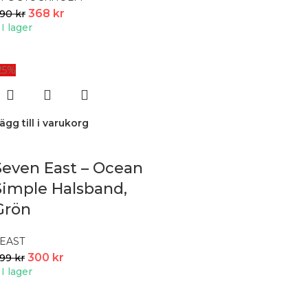
368
kr
490
kr
I lager
25%
ägg till i varukorg
Seven East – Ocean
Simple Halsband,
Grön
EAST
300
kr
399
kr
I lager