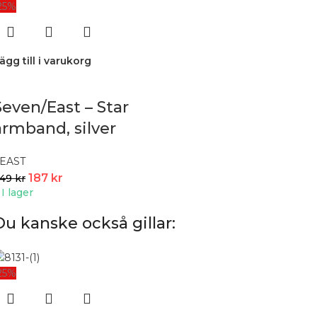
25%
ägg till i varukorg
Seven/East – Star
armband, silver
EAST
187
kr
249
kr
I lager
Du kanske också gillar:
25%