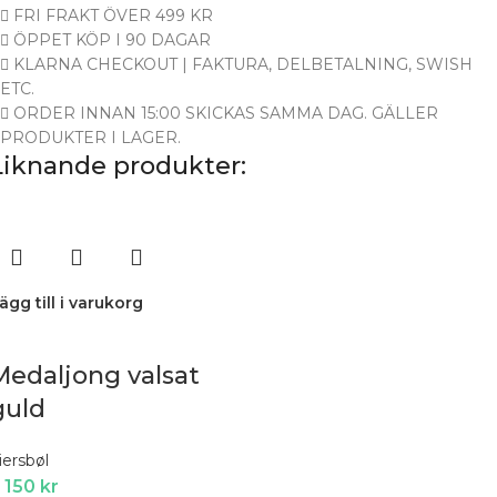
FRI FRAKT ÖVER 499 KR
ÖPPET KÖP I 90 DAGAR
KLARNA CHECKOUT | FAKTURA, DELBETALNING, SWISH
ETC.
ORDER INNAN 15:00 SKICKAS SAMMA DAG. GÄLLER
PRODUKTER I LAGER.
Liknande produkter:
ägg till i varukorg
Medaljong valsat
guld
iersbøl
 150
kr