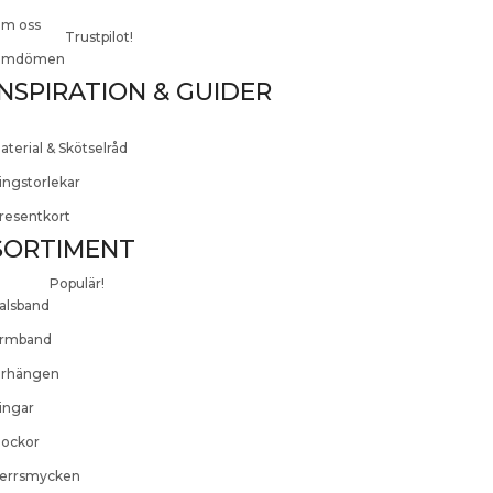
m oss
Trustpilot!
mdömen
INSPIRATION & GUIDER
aterial & Skötselråd
ingstorlekar
resentkort
SORTIMENT
Populär!
alsband
rmband
rhängen
ingar
lockor
errsmycken