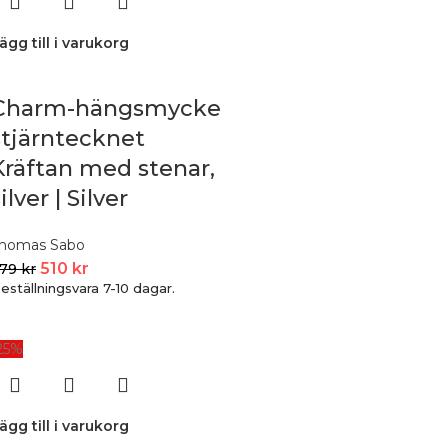
ägg till i varukorg
Charm-hängsmycke
stjärntecknet
Kräftan med stenar,
ilver | Silver
homas Sabo
510
kr
679
kr
eställningsvara 7-10 dagar.
25%
ägg till i varukorg