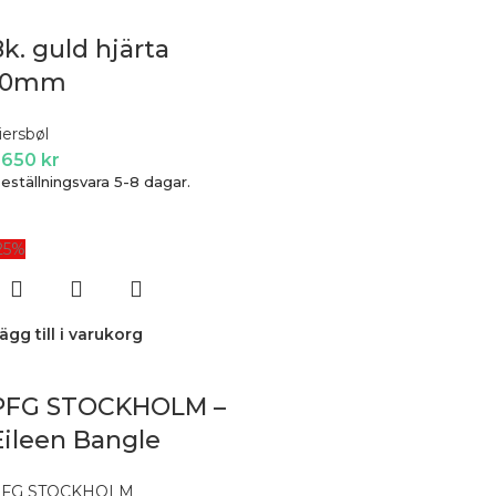
8k. guld hjärta
10mm
iersbøl
 650
kr
eställningsvara 5-8 dagar.
25%
ägg till i varukorg
PFG STOCKHOLM –
Eileen Bangle
PFG STOCKHOLM