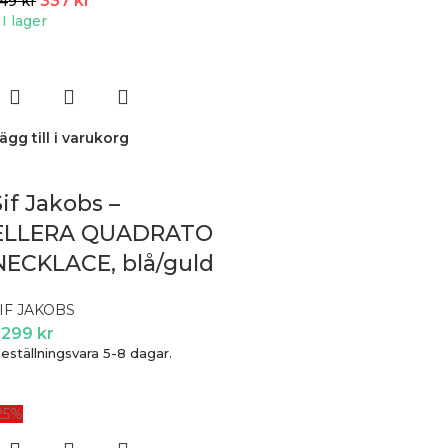
337
kr
449
kr
I lager
ägg till i varukorg
Sif Jakobs –
ELLERA QUADRATO
NECKLACE, blå/guld
IF JAKOBS
 299
kr
eställningsvara 5-8 dagar.
25%