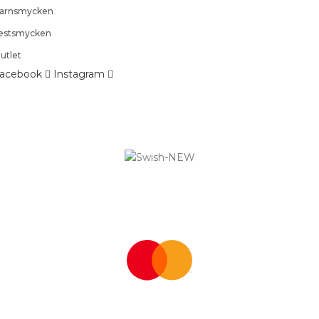
arnsmycken
estsmycken
utlet
acebook
Instagram
Logistified Ecommerce Jewellery AB (org. nummer 559390-6299