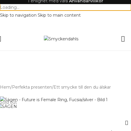
I enlighet med våra
A
nvändarvillkor
Loading...
Skip to navigation
Skip to main content
SOMMAR-REA HOS SMYCKENDAH
batter på varor i Lager
% på tusentals varor.
SOMMAR-REA HOS SMYCKENDAHLS,
UPP TILL 25%
Hem
/
Perfekta presenten
/
Ett smycke till den du älskar
Sold out