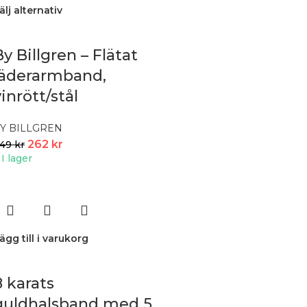
älj alternativ
By Billgren – Flätat
läderarmband,
vinrött/stål
Y BILLGREN
262
kr
349
kr
I lager
ägg till i varukorg
8 karats
guldhalsband med 5