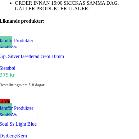
ORDER INNAN 15:00 SKICKAS SAMMA DAG.
GÄLLER PRODUKTER I LAGER.
Liknande produkter:
Jämför Produkter
SnabbVy
Lägg till i Favoriter
Gp. Silver fasetterad creol 10mm
Siersbøl
375
kr
Beställningsvara 5-8 dagar.
-25%
Jämför Produkter
SnabbVy
Lägg till i Favoriter
Soul Ss Light Blue
Dyrberg/Kern