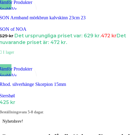
Jämför Produkter
SnabbVy
Lägg till i Favoriter
SON Armband mörkbrun kalvskinn 23cm 23
SON of NOA
Det ursprungliga priset var: 629 kr.
472
kr
Det
629
kr
nuvarande priset är: 472 kr.
I lager
Jämför Produkter
SnabbVy
Lägg till i Favoriter
Rhod. silverhänge Skorpion 15mm
Siersbøl
425
kr
Beställningsvara 5-8 dagar.
Nyhetsbrev!