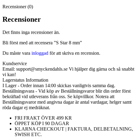
Recensioner (0)
Recensioner
Det finns inga recensioner än.
Bli först med att recensera ”S Star 8 mm”
Du måste vara
inloggad
för att skriva en recension.
Kundservice
Email: support@smyckendahls.se Vi hjälper dig gärna och så snabbt
vi kan!
Lagerstatus Information
I Lager - Order innan 14:00 skickas vanligtvis samma dag.
Beställningsvara - Vid köp av Beställningsvaror blir din order först
bekräftad vid utleverans från oss. Se köpvillkor. Notera att
Beställningsvaror med angivna dagar är antal vardagar, helger samt
röda dagar ej medräknat.
FRI FRAKT ÖVER 499 KR
ÖPPET KÖP I 90 DAGAR
KLARNA CHECKOUT | FAKTURA, DELBETALNING,
SWISH ETC.