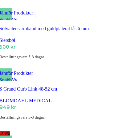
Jämför Produkter
SnabbVy
Lägg till i Favoriter
Sötvattensarmband med guldpläterat lås 6 mm
Siersbøl
500
kr
Beställningsvara 5-8 dagar.
Jämför Produkter
SnabbVy
Lägg till i Favoriter
S Grand Curb Link 48-52 cm
BLOMDAHL MEDICAL
949
kr
Beställningsvara 5-8 dagar.
-25%