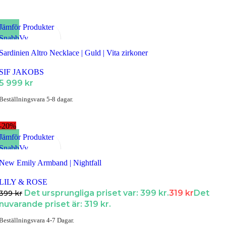
Jämför Produkter
SnabbVy
Lägg till i Favoriter
Sardinien Altro Necklace | Guld | Vita zirkoner
SIF JAKOBS
5 999
kr
Beställningsvara 5-8 dagar.
-20%
Jämför Produkter
SnabbVy
Lägg till i Favoriter
New Emily Armband | Nightfall
LILY & ROSE
Det ursprungliga priset var: 399 kr.
319
kr
Det
399
kr
nuvarande priset är: 319 kr.
Beställningsvara 4-7 Dagar.