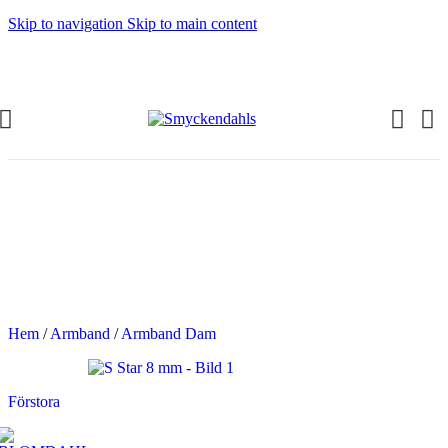
Skip to navigation
Skip to main content
OMMAR-REA HOS SMYCKENDAHLS
abatter på varor i Lager
5% på tusentals varor.
OMMAR-REA HOS SMYCKENDAHLS,
PP TILL 25%
Hem
/
Armband
/
Armband Dam
Förstora