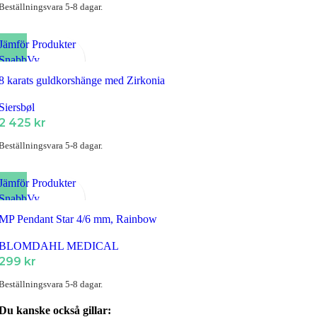
Beställningsvara 5-8 dagar.
Jämför Produkter
SnabbVy
Lägg till i Favoriter
8 karats guldkorshänge med Zirkonia
Siersbøl
2 425
kr
Beställningsvara 5-8 dagar.
Jämför Produkter
SnabbVy
Lägg till i Favoriter
MP Pendant Star 4/6 mm, Rainbow
BLOMDAHL MEDICAL
299
kr
Beställningsvara 5-8 dagar.
Du kanske också gillar: