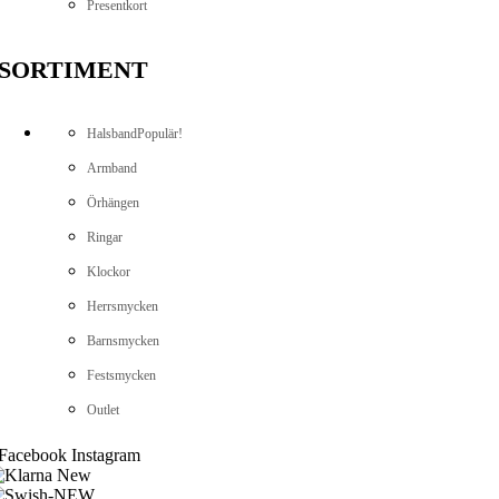
Presentkort
SORTIMENT
Halsband
Populär!
Armband
Örhängen
Ringar
Klockor
Herrsmycken
Barnsmycken
Festsmycken
Outlet
Facebook
Instagram