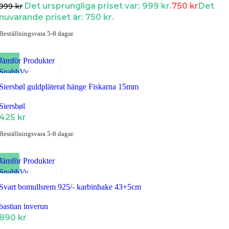
Det ursprungliga priset var: 999 kr.
750
kr
Det
999
kr
nuvarande priset är: 750 kr.
Beställningsvara 5-8 dagar.
Jämför Produkter
SnabbVy
Lägg till i Favoriter
Siersbøl guldpläterat hänge Fiskarna 15mm
Siersbøl
425
kr
Beställningsvara 5-8 dagar.
Jämför Produkter
SnabbVy
Lägg till i Favoriter
Svart bomullsrem 925/- karbinhake 43+5cm
bastian inverun
890
kr