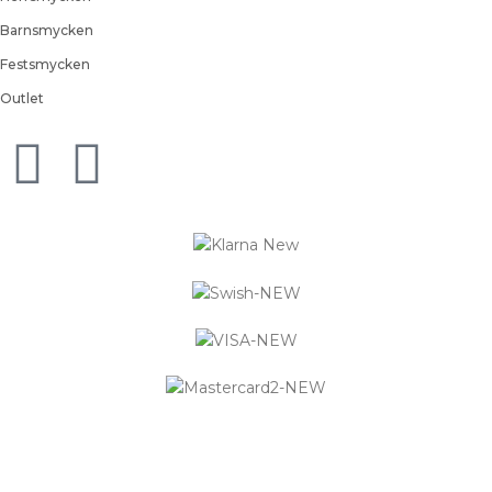
Barnsmycken
Festsmycken
Outlet
Logistified Ecommerce Jewellery AB (org. nummer 559390-
6299) Älgerumsvägen 39, SE-383 32 MÖNSTERÅS, Sverige E-
post: info@smyckendahls.se