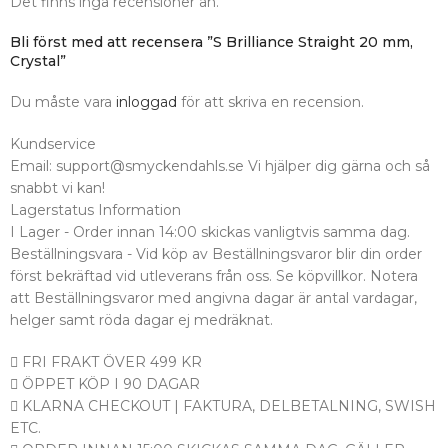
Det finns inga recensioner än.
Bli först med att recensera ”S Brilliance Straight 20 mm,
Crystal”
Du måste vara
inloggad
för att skriva en recension.
Kundservice
Email: support@smyckendahls.se Vi hjälper dig gärna och så
snabbt vi kan!
Lagerstatus Information
I Lager - Order innan 14:00 skickas vanligtvis samma dag.
Beställningsvara - Vid köp av Beställningsvaror blir din order
först bekräftad vid utleverans från oss. Se köpvillkor. Notera
att Beställningsvaror med angivna dagar är antal vardagar,
helger samt röda dagar ej medräknat.
FRI FRAKT ÖVER 499 KR
ÖPPET KÖP I 90 DAGAR
KLARNA CHECKOUT | FAKTURA, DELBETALNING, SWISH
ETC.