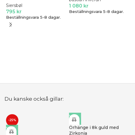
Siersbøl
1 080
kr
795
kr
Beställningsvara 5-8 dagar.
Beställningsvara 5-8 dagar.
R
s
r
N
B
Du kanske också gillar:
-25%
Örhänge i 8k guld med
Zirkonia