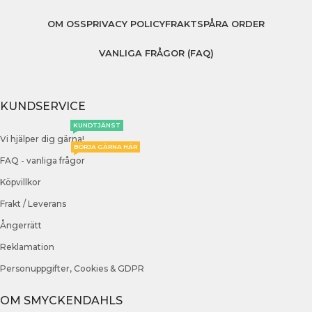
OM OSS
PRIVACY POLICY
FRAKT
SPÅRA ORDER
VANLIGA FRÅGOR (FAQ)
KUNDSERVICE
KUNDTJÄNST
Vi hjälper dig gärna!
BÖRJA GÄRNA HÄR
FAQ - vanliga frågor
Köpvillkor
Frakt / Leverans
Ångerrätt
Reklamation
Personuppgifter, Cookies & GDPR
OM SMYCKENDAHLS