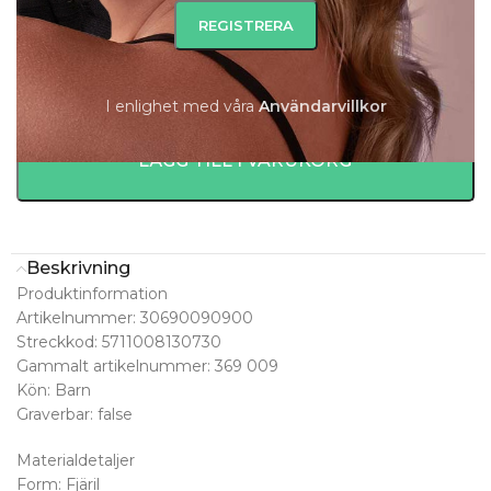
Beställningsvara 5-8 dagar.
-
+
I enlighet med våra
A
nvändarvillkor
LÄGG TILL I VARUKORG
Beskrivning
Produktinformation
Artikelnummer: 30690090900
Streckkod: 5711008130730
Gammalt artikelnummer: 369 009
Kön: Barn
Graverbar: false
Materialdetaljer
Form: Fjäril