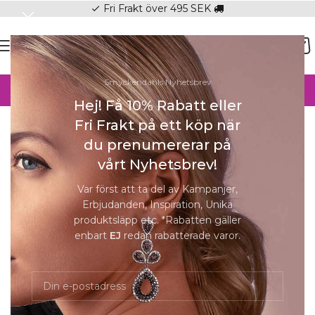
Fri Frakt över 495 SEK
check
SOMMAR-REA HOS SMYCKENDAHLS,
Smyckendahls Nyhetsbrev
UPP TILL 25%
Hej! Få 10% Rabatt eller
Hem
/
Smycken för barn
Fri Frakt på ett köp när
du prenumererar på
Förstora
vårt Nyhetsbrev!
Var först att ta del av Kampanjer,
NOA Kids Jewellery
Erbjudanden, Inspiration, Unika
produktsläpp etc. *Rabatten gäller
Rhodinerade silverörhängen fjäril med
enbart
EJ
redan rabatterade varor.
rosa kristall
300
kr
Beställningsvara 5-8 dagar.