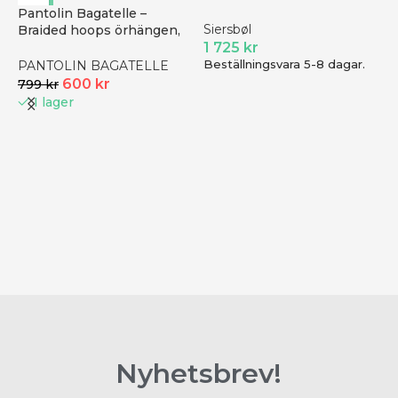
Pantolin Bagatelle –
Siersbøl
Braided hoops örhängen,
guld
1 725
kr
Beställningsvara 5-8 dagar.
PANTOLIN BAGATELLE
600
kr
799
kr
I lager
S
H
7
Nyhetsbrev!