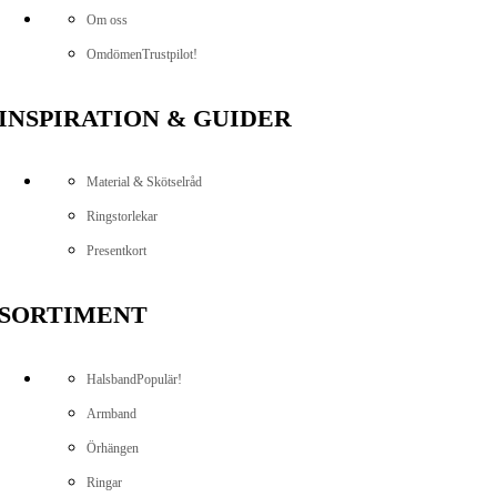
Om oss
Omdömen
Trustpilot!
INSPIRATION & GUIDER
Material & Skötselråd
Ringstorlekar
Presentkort
SORTIMENT
Halsband
Populär!
Armband
Örhängen
Ringar