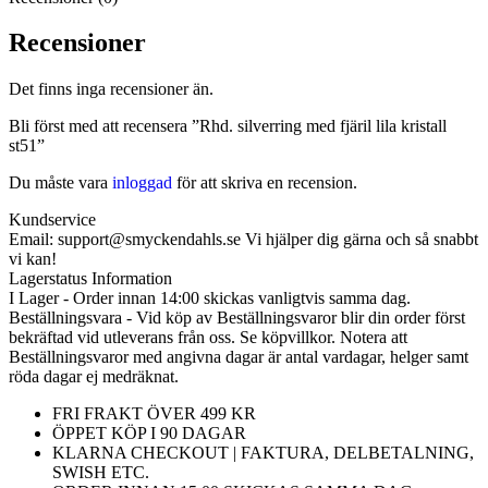
Recensioner
Det finns inga recensioner än.
Bli först med att recensera ”Rhd. silverring med fjäril lila kristall
st51”
Du måste vara
inloggad
för att skriva en recension.
Kundservice
Email: support@smyckendahls.se Vi hjälper dig gärna och så snabbt
vi kan!
Lagerstatus Information
I Lager - Order innan 14:00 skickas vanligtvis samma dag.
Beställningsvara - Vid köp av Beställningsvaror blir din order först
bekräftad vid utleverans från oss. Se köpvillkor. Notera att
Beställningsvaror med angivna dagar är antal vardagar, helger samt
röda dagar ej medräknat.
FRI FRAKT ÖVER 499 KR
ÖPPET KÖP I 90 DAGAR
KLARNA CHECKOUT | FAKTURA, DELBETALNING,
SWISH ETC.