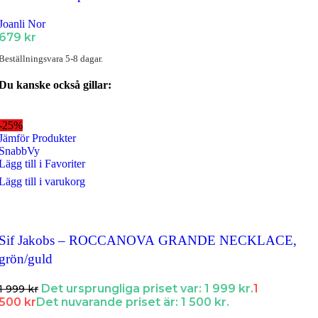
Joanli Nor
679
kr
Beställningsvara 5-8 dagar.
Du kanske också gillar:
-25%
Jämför Produkter
SnabbVy
Lägg till i Favoriter
Lägg till i varukorg
Sif Jakobs – ROCCANOVA GRANDE NECKLACE,
grön/guld
Det ursprungliga priset var: 1 999 kr.
1
1 999
kr
500
kr
Det nuvarande priset är: 1 500 kr.