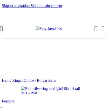
Skip to navigation
Skip to main content
OMMAR-REA HOS SMYCKENDAHLS
abatter på varor i Lager
5% på tusentals varor.
OMMAR-REA HOS SMYCKENDAHLS,
PP TILL 25%
Hem
/
Ringar Online
/
Ringar Barn
Förstora