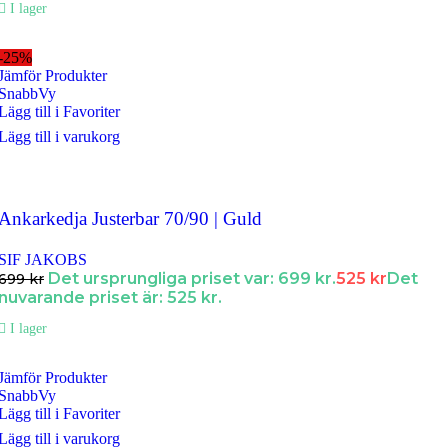
I lager
-25%
Jämför Produkter
SnabbVy
Lägg till i Favoriter
Lägg till i varukorg
Ankarkedja Justerbar 70/90 | Guld
SIF JAKOBS
Det ursprungliga priset var: 699 kr.
525
kr
Det
699
kr
nuvarande priset är: 525 kr.
I lager
Jämför Produkter
SnabbVy
Lägg till i Favoriter
Lägg till i varukorg