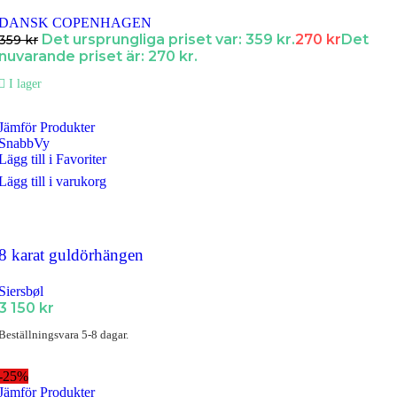
DANSK COPENHAGEN
Det ursprungliga priset var: 359 kr.
270
kr
Det
359
kr
nuvarande priset är: 270 kr.
I lager
Jämför Produkter
SnabbVy
Lägg till i Favoriter
Lägg till i varukorg
8 karat guldörhängen
Siersbøl
3 150
kr
Beställningsvara 5-8 dagar.
-25%
Jämför Produkter