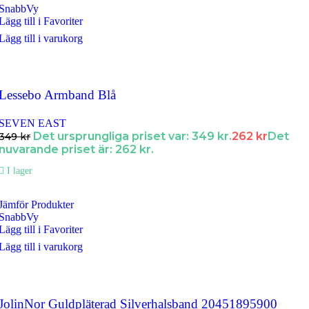
SnabbVy
Lägg till i Favoriter
Lägg till i varukorg
Lessebo Armband Blå
SEVEN EAST
Det ursprungliga priset var: 349 kr.
262
kr
Det
349
kr
nuvarande priset är: 262 kr.
I lager
Jämför Produkter
SnabbVy
Lägg till i Favoriter
Lägg till i varukorg
JolinNor Guldpläterad Silverhalsband 20451895900