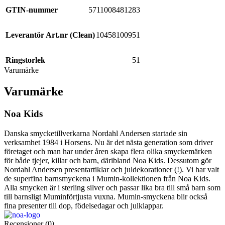
GTIN-nummer
5711008481283
Leverantör Art.nr (Clean)
10458100951
Ringstorlek
51
Varumärke
Varumärke
Noa Kids
Danska smycketillverkarna Nordahl Andersen startade sin
verksamhet 1984 i Horsens. Nu är det nästa generation som driver
företaget och man har under åren skapa flera olika smyckemärken
för både tjejer, killar och barn, däribland Noa Kids. Dessutom gör
Nordahl Andersen presentartiklar och juldekorationer (!). Vi har valt
de superfina barnsmyckena i Mumin-kollektionen från Noa Kids.
Alla smycken är i sterling silver och passar lika bra till små barn som
till barnsligt Muminförtjusta vuxna. Mumin-smyckena blir också
fina presenter till dop, födelsedagar och julklappar.
Recensioner (0)