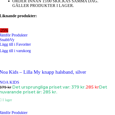
ORDER INNAN 15:00 SKICKAS SAMMA DAG.
GÄLLER PRODUKTER I LAGER.
Liknande produkter:
-25%
Jämför Produkter
SnabbVy
Lägg till i Favoriter
Lägg till i varukorg
Noa Kids – Lilla My knapp halsband, silver
NOA KIDS
Det ursprungliga priset var: 379 kr.
285
kr
Det
379
kr
nuvarande priset är: 285 kr.
I lager
Jämför Produkter