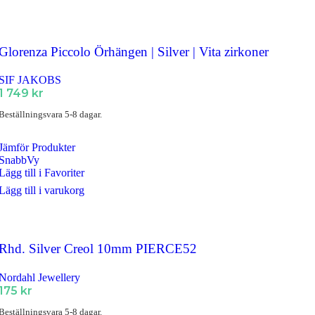
Glorenza Piccolo Örhängen | Silver | Vita zirkoner
SIF JAKOBS
1 749
kr
Beställningsvara 5-8 dagar.
Jämför Produkter
SnabbVy
Lägg till i Favoriter
Lägg till i varukorg
Rhd. Silver Creol 10mm PIERCE52
Nordahl Jewellery
175
kr
Beställningsvara 5-8 dagar.