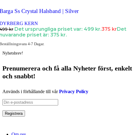
Barga Ss Crystal Halsband | Silver
DYRBERG KERN
Det ursprungliga priset var: 499 kr.
375
kr
Det
499
kr
nuvarande priset är: 375 kr.
Beställningsvara 4-7 Dagar.
Nyhetsbrev!
Prenumerera och få
alla Nyheter
först
, enkelt
och snabbt!
Används i förhållande till vår
Privacy Policy
Om oss