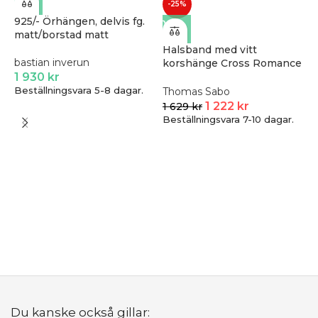
-25%
925/- Örhängen, delvis fg.
matt/borstad matt
Halsband med vitt
bastian inverun
korshänge Cross Romance
1 930
kr
silver | Silver | 40-45 cm
Beställningsvara 5-8 dagar.
Thomas Sabo
1 222
kr
1 629
kr
Beställningsvara 7-10 dagar.
R
s
m
N
4
Du kanske också gillar: