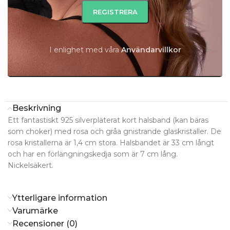
I lager
I lager
I enlighet med våra
A
nvändarvillkor
LÄGG TILL I VARUKORG
Beskrivning
Ett fantastiskt 925 silverpläterat kort halsband (kan bäras
som choker) med rosa och gråa gnistrande glaskristaller. De
rosa kristallerna är 1,4 cm stora. Halsbandet är 33 cm långt
och har en förlängningskedja som är 7 cm lång.
Nickelsäkert.
Ytterligare information
Varumärke
Recensioner (0)