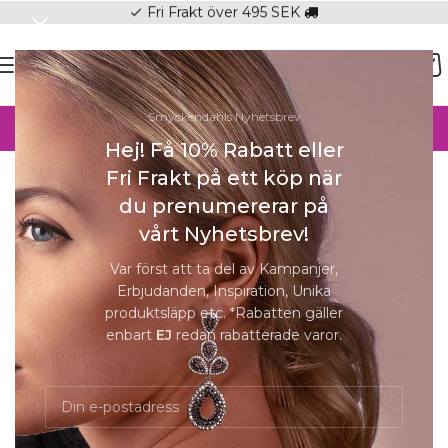
Fri Frakt över 495 SEK
check
SOMMAR-REA HOS SMYCKENDAHLS,
Smyckendahls Nyhetsbrev
UPP TILL 25%
Hej! Få 10% Rabatt eller
Hem
/
Halsband online
/
Halsband Dam
Fri Frakt på ett köp när
Förstora
du prenumererar på
vårt Nyhetsbrev!
-25%
Var först att ta del av Kampanjer,
Erbjudanden, Inspiration, Unika
produktsläpp etc. *Rabatten gäller
enbart
EJ
redan rabatterade varor.
PFG Stockholm – Kate halsband
950
kr
713
kr