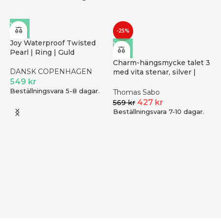
-25%
Joy Waterproof Twisted
Pearl | Ring | Guld
Charm-hängsmycke talet 3
DANSK COPENHAGEN
med vita stenar, silver |
549
kr
Silver
Beställningsvara 5-8 dagar.
Thomas Sabo
427
kr
569
kr
Beställningsvara 7-10 dagar.
D
S
B