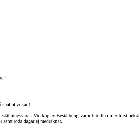
ne”
 snabbt vi kan!
tällningsvara - Vid köp av Beställningsvaror blir din order först bekräf
er samt röda dagar ej medräknat.