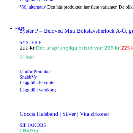
Välj alternativ
Den här produkten har flera varianter. De olik
Smyckendahls
, tusentals smycken i lager från utvalda leverant
Fri frakt från 495SEK.
Supersnabba leveranser
- Order innan 15:00 skickas samma dag.
Fest
Syster P – Beloved Mini Bokstavsberlock A-Ö, g
Halsband
SYSTER P
Halsband Dam
299
kr
Det ursprungliga priset var: 299 kr.
225
Halsband Herr
I lager
Halsband Barn
Jämför Produkter
SnabbVy
Kedjor
Lägg till i Favoriter
Berlocker
Lägg till i varukorg
Armband
Armband Dam
Goccia Halsband | Silver | Vita zirkoner
Armband Herr
SIF JAKOBS
Armband Barn
1 849
kr