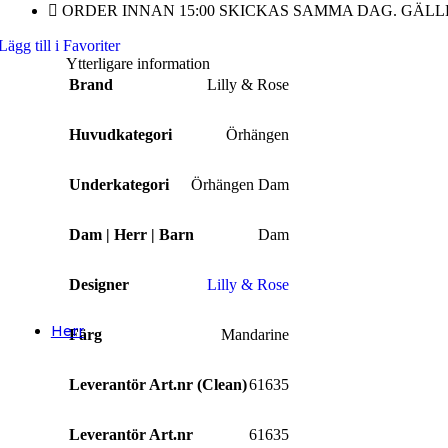
ORDER INNAN 15:00 SKICKAS SAMMA DAG. GÄLL
Herrsmycken
Lägg till i Favoriter
Alla Herrsmycken
Ytterligare information
Brand
Lilly & Rose
Barnsmycken
Alla Barnsmycken
Huvudkategori
Örhängen
Festsmycken
Underkategori
Örhängen Dam
Alla Festsmycken
Dam | Herr | Barn
Dam
Smyckendahls
, tusentals smycken i lager från utvalda leverant
Fri frakt från 495SEK.
Designer
Lilly & Rose
Supersnabba leveranser
- Order innan 15:00 skickas samma dag.
Herr
Färg
Mandarine
Halsband
Leverantör Art.nr (Clean)
61635
Halsband Dam
Halsband Herr
Leverantör Art.nr
61635