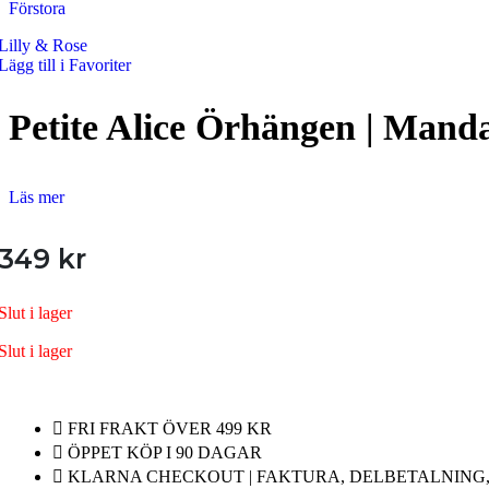
Förstora
Armband
Lilly & Rose
Armband Dam
Lägg till i Favoriter
Armband Herr
Petite Alice Örhängen | Mand
Armband Barn
Örhängen
Läs mer
Örhängen Dam
Örhängen Barn
349
kr
Ringar
Slut i lager
Ringar Dam
Slut i lager
Ringar Herr
Ringar Barn
UNIKA VARUMÄRKEN
FRI FRAKT ÖVER 499 KR
Klockor
ÖPPET KÖP I 90 DAGAR
Alla Klockor
KLARNA CHECKOUT | FAKTURA, DELBETALNING, 