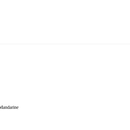
Dyrberg/Kern
örer.
Jonas Philippe
Lilly & Rose
 Mandarine
NOA Kids Jewellery
Nordahl Jewellery