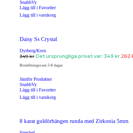
SnabbVy
Halsband
Lägg till i Favoriter
Lägg till i varukorg
Halsband Dam
Halsband Herr
Halsband Barn
Daisy Ss Crystal
Kedjor
Dyrberg/Kern
349
kr
Det ursprungliga priset var: 349 kr.
262
Berlocker
Beställningsvara 5-8 dagar.
Armband
Armband Dam
Jämför Produkter
SnabbVy
Armband Herr
Lägg till i Favoriter
Lägg till i varukorg
Armband Barn
Örhängen
Örhängen Dam
8 karat guldörhängen runda med Zirkonia 5mm
Örhängen Barn
Siersbøl