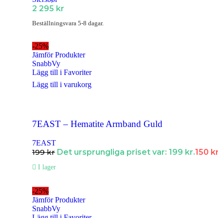
2 295
kr
Ringar
Beställningsvara 5-8 dagar.
Ringar Dam
Ringar Herr
-25%
Jämför Produkter
Ringar Barn
SnabbVy
Lägg till i Favoriter
Klockor
Lägg till i varukorg
Alla Klockor
Herrsmycken
7EAST – Hematite Armband Guld
Alla Herrsmycken
FÖR DE MINDRE
7EAST
Barnsmycken
199
kr
Det ursprungliga priset var: 199 kr.
150
k
Alla Barnsmycken
I lager
Festsmycken
-25%
Alla Festsmycken
Jämför Produkter
SnabbVy
Lägg till i Favoriter