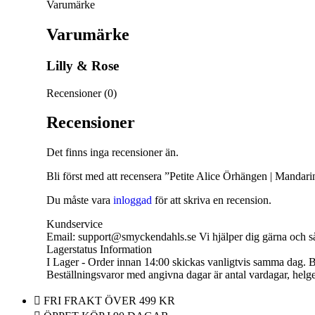
Varumärke
Halsband Barn
Varumärke
Kedjor
Berlocker
Lilly & Rose
Armband
Recensioner (0)
Armband Dam
Recensioner
Armband Herr
Det finns inga recensioner än.
Armband Barn
Bli först med att recensera ”Petite Alice Örhängen | Mandari
Örhängen
Du måste vara
inloggad
för att skriva en recension.
Örhängen Dam
Kundservice
Örhängen Barn
Email: support@smyckendahls.se Vi hjälper dig gärna och så
Lagerstatus Information
Ringar
I Lager - Order innan 14:00 skickas vanligtvis samma dag. Bes
Beställningsvaror med angivna dagar är antal vardagar, helg
Ringar Dam
FRI FRAKT ÖVER 499 KR
Ringar Herr