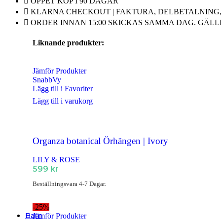
ÖPPET KÖP I 90 DAGAR
Ringar Barn
KLARNA CHECKOUT | FAKTURA, DELBETALNING, 
ORDER INNAN 15:00 SKICKAS SAMMA DAG. GÄLL
Klockor
Liknande produkter:
Alla Klockor
FÖR HONOM
Herrsmycken
Jämför Produkter
SnabbVy
Alla Herrsmycken
Lägg till i Favoriter
Barnsmycken
Lägg till i varukorg
Alla Barnsmycken
Festsmycken
Organza botanical Örhängen | Ivory
Alla Festsmycken
LILY & ROSE
599
kr
Smyckendahls
, tusentals smycken i lager från utvalda leverant
Beställningsvara 4-7 Dagar.
Fri frakt från 495SEK.
Supersnabba leveranser
- Order innan 15:00 skickas samma dag.
-25%
Barn
Jämför Produkter