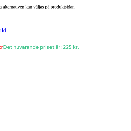
a alternativen kan väljas på produktsidan
örer.
uld
kr
Det nuvarande priset är: 225 kr.