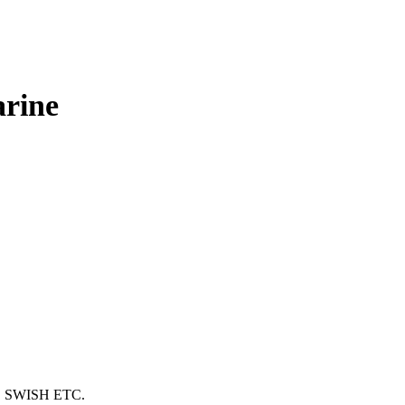
arine
Pure Titanium
SEVEN EAST
SWISH ETC.