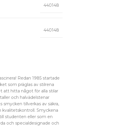
440148
440148
fascinera! Redan 1985 startade
et som präglas av stilrena
tt hitta något för alla stilar
staller och halvädelstenar
 smycken tillverkas av säkra,
 kvalitetskontroll. Smyckena
ill studenten eller som en
da och specialdesignade och