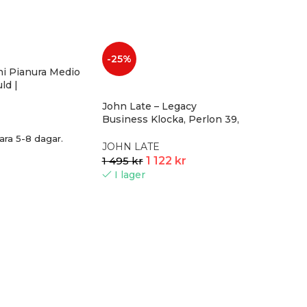
-25%
hi Pianura Medio
ld |
John Late – Legacy
Business Klocka, Perlon 39,
rosé
ara 5-8 dagar.
JOHN LATE
1 495
kr
1 122
kr
I lager
Rhodiera
hjärta m
NOA Kids
575
kr
Beställni