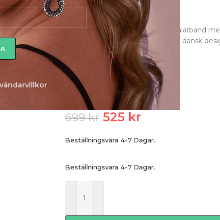
Guld
PENNIKA – smalt och elegant stålarband m
Guldtonad IP-plätering, handgjort dansk desig
Storlek 1: 48×58 mm.
Läs mer
vändarvillkor
525
kr
699
kr
Beställningsvara 4-7 Dagar.
Beställningsvara 4-7 Dagar.