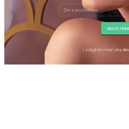
I enlighet med våra
A
n