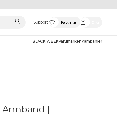
Support
Favoriter
0
kr
BLACK WEEK
Varumärken
Kampanjer
1 Armband |