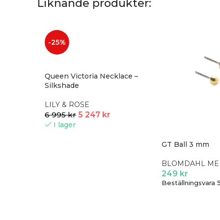
Liknande produkter:
-25%
Queen Victoria Necklace –
Silkshade
LILY & ROSE
6 995
kr
5 247
kr
I lager
GT Ball 3 mm
BLOMDAHL ME
249
kr
Beställningsvara 