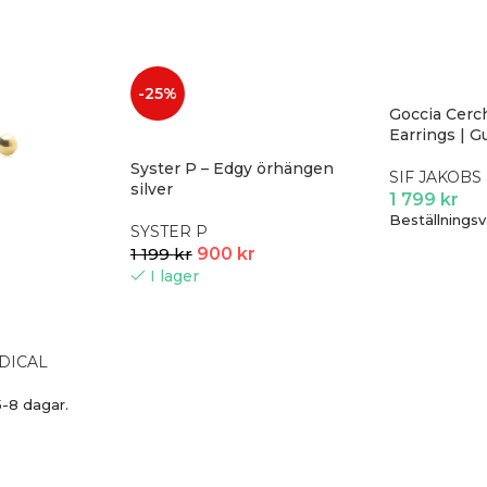
-25%
Goccia Cerc
Earrings | Gu
Syster P – Edgy örhängen
SIF JAKOBS
silver
1 799
kr
Beställningsv
SYSTER P
1 199
kr
900
kr
I lager
DICAL
5-8 dagar.