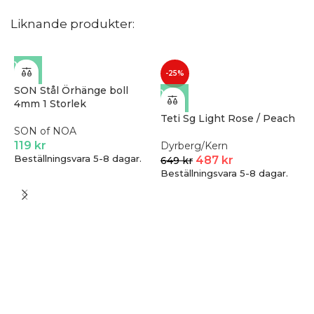
Liknande produkter:
-25%
SON Stål Örhänge boll
4mm 1 Storlek
Teti Sg Light Rose / Peach
SON of NOA
119
kr
Dyrberg/Kern
Beställningsvara 5-8 dagar.
487
kr
649
kr
Beställningsvara 5-8 dagar.
T
Z
4