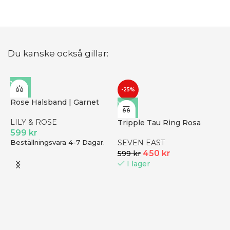
Du kanske också gillar:
-25%
Rose Halsband | Garnet
LILY & ROSE
Tripple Tau Ring Rosa
599
kr
Beställningsvara 4-7 Dagar.
SEVEN EAST
450
kr
599
kr
I lager
S
S
z
S