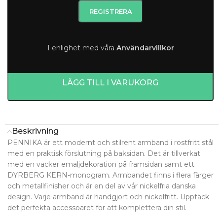
Beställningsvara 4-7 Dagar.
-
+
I enlighet med våra
A
nvändarvillkor
LÄGG TILL I VARUKORG
Beskrivning
PENNIKA är ett modernt och stilrent armband i rostfritt stål
med en praktisk förslutning på baksidan. Det är tillverkat
med en vacker emaljdekoration på framsidan samt ett
DYRBERG KERN-monogram. Armbandet finns i flera färger
och metallfinisher och är en del av vår nickelfria danska
design. Varje armband är handgjort och nickelfritt. Upptäck
det perfekta accessoaret för att komplettera din stil.