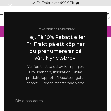
Fri Frakt över 495 SEK
check
SOMMAR-REA HOS SMYCKENDAHLS,
Smyckendahls Nyhetsbrev
UPP TILL 25%
Hej! Få 10% Rabatt eller
Hem
/
Armband
/
Armband Dam
Fri Frakt på ett köp när
Förstora
du prenumererar på
vårt Nyhetsbrev!
-25%
Var först att ta del av Kampanjer,
Erbjudanden, Inspiration, Unika
produktsläpp etc. *Rabatten gäller
enbart
EJ
redan rabatterade varor.
Pennika I Sg Rose Armband | Guld
699
kr
525
kr
Beställningsvara 4-7 Dagar.