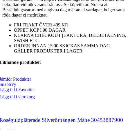
bekräftad vid utleverans från oss. Se köpvillkor. Notera att
Beställningsvaror med angivna dagar är antal vardagar, helger samt
röda dagar ej medräknat.
FRI FRAKT ÖVER 499 KR
ÖPPET KÖP I 90 DAGAR
KLARNA CHECKOUT | FAKTURA, DELBETALNING,
SWISH ETC.
ORDER INNAN 15:00 SKICKAS SAMMA DAG.
GÄLLER PRODUKTER I LAGER.
Liknande produkter:
Jämför Produkter
SnabbVy
Lägg till i Favoriter
Lägg till i varukorg
Roséguldpläterade Silverörhängen Måne 30453887900