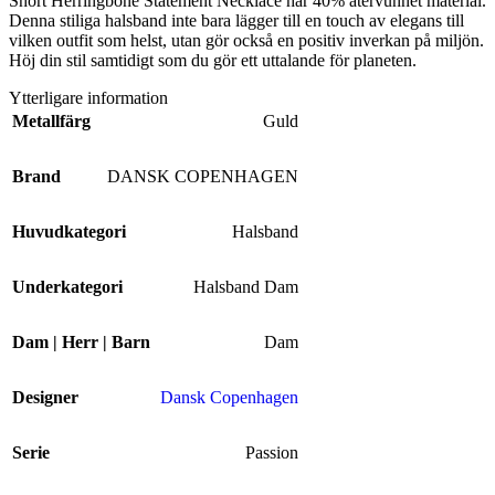
Short Herringbone Statement Necklace har 40% återvunnet material.
Denna stiliga halsband inte bara lägger till en touch av elegans till
vilken outfit som helst, utan gör också en positiv inverkan på miljön.
Höj din stil samtidigt som du gör ett uttalande för planeten.
Ytterligare information
Metallfärg
Guld
Brand
DANSK COPENHAGEN
Huvudkategori
Halsband
Underkategori
Halsband Dam
Dam | Herr | Barn
Dam
Designer
Dansk Copenhagen
Serie
Passion