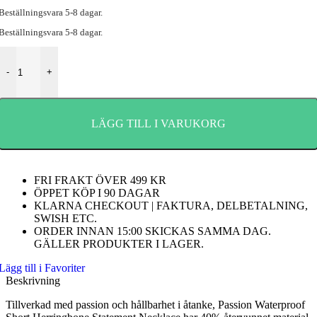
Beställningsvara 5-8 dagar.
Beställningsvara 5-8 dagar.
Passion Waterproof Kort Her| Ringbone Statement | Halsband | Guld 
-
+
LÄGG TILL I VARUKORG
FRI FRAKT ÖVER 499 KR
ÖPPET KÖP I 90 DAGAR
KLARNA CHECKOUT | FAKTURA, DELBETALNING,
SWISH ETC.
ORDER INNAN 15:00 SKICKAS SAMMA DAG.
GÄLLER PRODUKTER I LAGER.
Lägg till i Favoriter
Beskrivning
Tillverkad med passion och hållbarhet i åtanke, Passion Waterproof