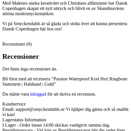
Med Malenes starka kreativitet och Christians affärssinne har Dansk
Copenhagen skapat ett nytt uttryck och blivit en av Skandinaviens
största modesmyckemärken.
Vi på Smyckendahls är så glada och stolta över att kunna presentera
Dansk Copenhagen här hos oss!
Recensioner (0)
Recensioner
Det finns inga recensioner än.
Bli först med att recensera ”Passion Waterproof Kort Her| Ringbone
Statement | Halsband | Guld”
Du måste vara
inloggad
för att skriva en recension.
Kundservice
Email: support@smyckendahls.se Vi hjälper dig gärna och så snabbt
vi kan!
Lagerstatus Information
I Lager - Order innan 14:00 skickas vanligtvis samma dag.
Beställningsvara - Vid köp av Beställningsvaror blir din order först