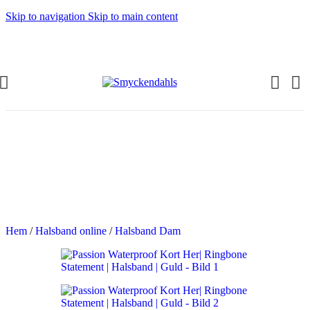
Skip to navigation
Skip to main content
OMMAR-REA HOS SMYCKENDAHLS
abatter på varor i Lager
5% på tusentals varor.
OMMAR-REA HOS SMYCKENDAHLS,
PP TILL 25%
Hem
/
Halsband online
/
Halsband Dam