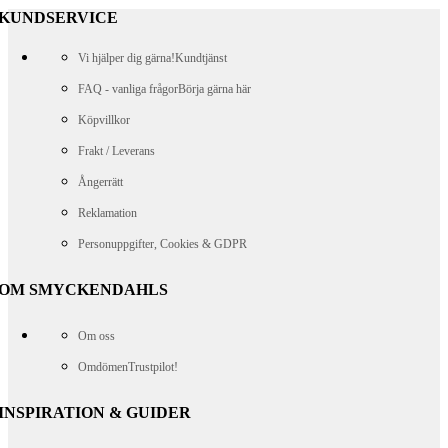
KUNDSERVICE
Vi hjälper dig gärna!
Kundtjänst
FAQ - vanliga frågor
Börja gärna här
Köpvillkor
Frakt / Leverans
Ångerrätt
Reklamation
Personuppgifter, Cookies & GDPR
OM SMYCKENDAHLS
Om oss
Omdömen
Trustpilot!
INSPIRATION & GUIDER