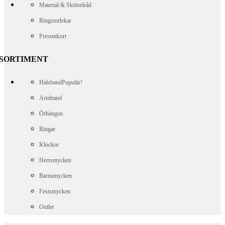
Material & Skötselråd
Ringstorlekar
Presentkort
SORTIMENT
Halsband
Populär!
Armband
Örhängen
Ringar
Klockor
Herrsmycken
Barnsmycken
Festsmycken
Outlet