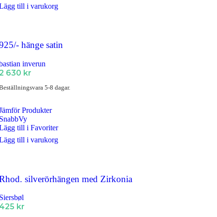
Lägg till i varukorg
925/- hänge satin
bastian inverun
2 630
kr
Beställningsvara 5-8 dagar.
Jämför Produkter
SnabbVy
Lägg till i Favoriter
Lägg till i varukorg
Rhod. silverörhängen med Zirkonia
Siersbøl
425
kr