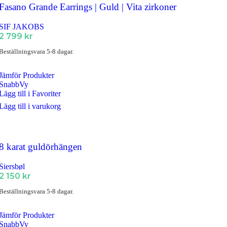
Fasano Grande Earrings | Guld | Vita zirkoner
SIF JAKOBS
2 799
kr
Beställningsvara 5-8 dagar.
Jämför Produkter
SnabbVy
Lägg till i Favoriter
Lägg till i varukorg
8 karat guldörhängen
Siersbøl
2 150
kr
Beställningsvara 5-8 dagar.
Jämför Produkter
SnabbVy