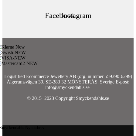
Facebook
Instagram
Logistified Ecommerce Jewellery AB (org. nummer 559390-6299)
Älgerumsvägen 39, SE-383 32 MÖNSTERÅS, Sverige E-post:
info@smyckendahls.se
© 2015- 2023 Copyright Smyckendahls.se
Smyckendahls Nyhetsbrev