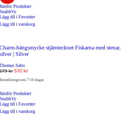
Jämför Produkter
SnabbVy
Lägg till i Favoriter
Lägg till i varukorg
Charm-hängsmycke stjärntecknet Fiskarna med stenar,
silver | Silver
Thomas Sabo
Det
Det
510
kr
679
kr
ursprungliga
nuvarande
Beställningsvara 7-10 dagar.
priset
priset
var:
är:
679 kr.
510 kr.
Jämför Produkter
SnabbVy
Lägg till i Favoriter
Lägg till i varukorg