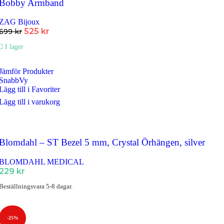
Bobby Armband
ZAG Bijoux
Det
Det
525
kr
699
kr
ursprungliga
nuvarande
I lager
priset
priset
var:
är:
699 kr.
525 kr.
Jämför Produkter
SnabbVy
Lägg till i Favoriter
Lägg till i varukorg
Blomdahl – ST Bezel 5 mm, Crystal Örhängen, silver
BLOMDAHL MEDICAL
229
kr
Beställningsvara 5-8 dagar.
-25%