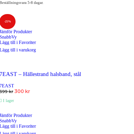
Beställningsvara 5-8 dagar.
-25%
Jämför Produkter
SnabbVy
Lägg till i Favoriter
Lägg till i varukorg
7EAST – Hällestrand halsband, stål
7EAST
Det
Det
300
kr
399
kr
ursprungliga
nuvarande
I lager
priset
priset
var:
är:
399 kr.
300 kr.
Jämför Produkter
SnabbVy
Lägg till i Favoriter
Lägg till i varukorg