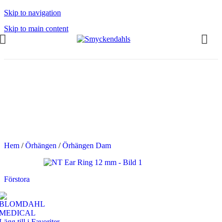
Skip to navigation
Skip to main content
OMMAR-REA HOS SMYCKENDAHLS
abatter på varor i Lager
5% på tusentals varor.
OMMAR-REA HOS SMYCKENDAHLS,
PP TILL 25%
Hem
/
Örhängen
/
Örhängen Dam
Förstora
Lägg till i Favoriter