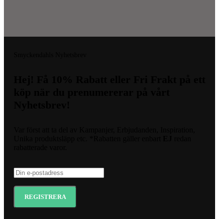
Smyckendahls Nyhetsbrev
Hej! Få 10% Rabatt eller Fri Frakt på ett
köp när du prenumererar på vårt
Nyhetsbrev!
Var först att ta del av Kampanjer, Erbjudanden, Inspiration,
Unika produktsläpp etc. *Rabatten gäller enbart
EJ
redan
rabatterade varor.