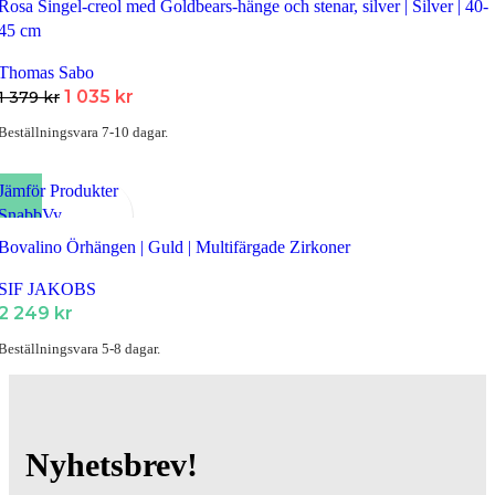
Rosa Singel-creol med Goldbears-hänge och stenar, silver | Silver | 40-
45 cm
Thomas Sabo
Det
Det
1 035
kr
1 379
kr
ursprungliga
nuvarande
Beställningsvara 7-10 dagar.
priset
priset
var:
är:
Jämför Produkter
1
1
SnabbVy
379 kr.
035 kr.
Lägg till i Favoriter
Bovalino Örhängen | Guld | Multifärgade Zirkoner
SIF JAKOBS
2 249
kr
Beställningsvara 5-8 dagar.
Nyhetsbrev!