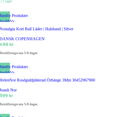
I lager
priset
priset
var:
är:
299 kr.
225 kr.
Jämför Produkter
SnabbVy
Lägg till i Favoriter
Nostalgia Kort Ball Läder | Halsband | Silver
DANSK COPENHAGEN
499
kr
Beställningsvara 5-8 dagar.
Jämför Produkter
SnabbVy
Lägg till i Favoriter
HelenNor Roséguldpläterad Örhänge 3Mm 30452967900
Joanli Nor
399
kr
Beställningsvara 5-8 dagar.