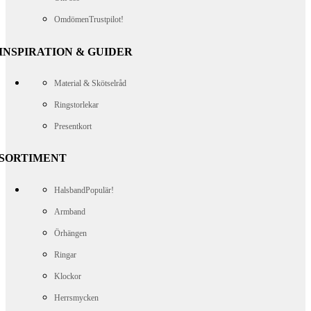
Omdömen
Trustpilot!
INSPIRATION & GUIDER
Material & Skötselråd
Ringstorlekar
Presentkort
SORTIMENT
Halsband
Populär!
Armband
Örhängen
Ringar
Klockor
Herrsmycken