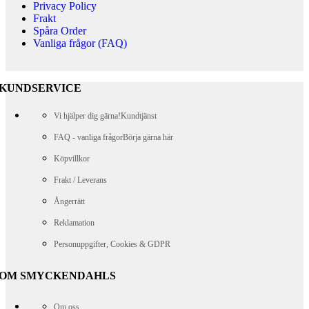
Privacy Policy
Frakt
Spåra Order
Vanliga frågor (FAQ)
KUNDSERVICE
Vi hjälper dig gärna!
Kundtjänst
FAQ - vanliga frågor
Börja gärna här
Köpvillkor
Frakt / Leverans
Ångerrätt
Reklamation
Personuppgifter, Cookies & GDPR
OM SMYCKENDAHLS
Om oss