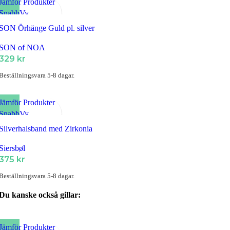
Jämför Produkter
SnabbVy
Lägg till i Favoriter
SON Örhänge Guld pl. silver
SON of NOA
329
kr
Beställningsvara 5-8 dagar.
Jämför Produkter
SnabbVy
Lägg till i Favoriter
Silverhalsband med Zirkonia
Siersbøl
375
kr
Beställningsvara 5-8 dagar.
Du kanske också gillar:
Jämför Produkter