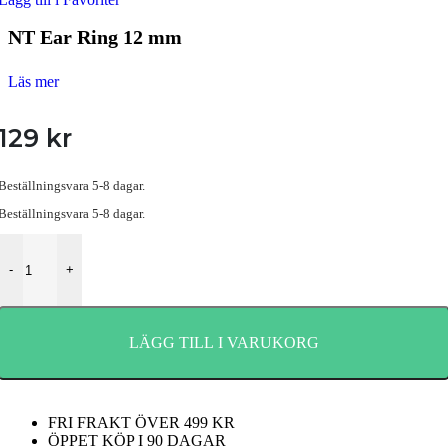
NT Ear Ring 12 mm
Läs mer
129
kr
Beställningsvara 5-8 dagar.
Beställningsvara 5-8 dagar.
NT Ear Ring 12 mm mängd
-
+
LÄGG TILL I VARUKORG
FRI FRAKT ÖVER 499 KR
ÖPPET KÖP I 90 DAGAR