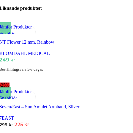
Liknande produkter:
Jämför Produkter
SnabbVy
Lägg till i Favoriter
NT Flower 12 mm, Rainbow
BLOMDAHL MEDICAL
249
kr
Beställningsvara 5-8 dagar.
-25%
Jämför Produkter
SnabbVy
Lägg till i Favoriter
Seven/East – Sun Amulet Armband, Silver
7EAST
Det
Det
225
kr
299
kr
ursprungliga
nuvarande