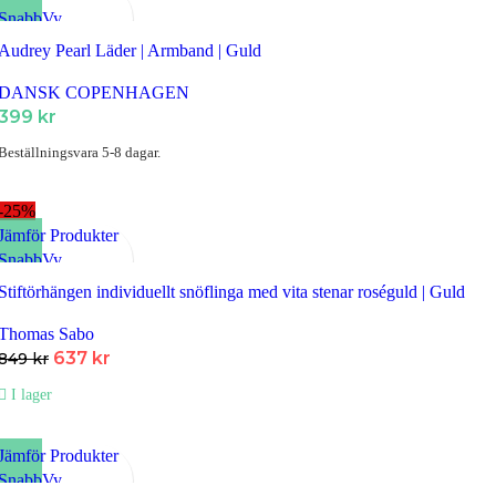
SnabbVy
Lägg till i Favoriter
Audrey Pearl Läder | Armband | Guld
DANSK COPENHAGEN
399
kr
Beställningsvara 5-8 dagar.
-25%
Jämför Produkter
SnabbVy
Lägg till i Favoriter
Stiftörhängen individuellt snöflinga med vita stenar roséguld | Guld
Thomas Sabo
Det
Det
637
kr
849
kr
ursprungliga
nuvarande
I lager
priset
priset
var:
är:
849 kr.
637 kr.
Jämför Produkter
SnabbVy