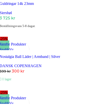
Lägg till i Favoriter
Guldringar 14k 23mm
Siersbøl
3 725
kr
Beställningsvara 5-8 dagar.
-25%
Jämför Produkter
SnabbVy
Lägg till i Favoriter
Nostalgia Ball Läder | Armband | Silver
DANSK COPENHAGEN
Det
Det
300
kr
399
kr
ursprungliga
nuvarande
I lager
priset
priset
var:
är:
399 kr.
300 kr.
-25%
Jämför Produkter
SnabbVy
Lägg till i Favoriter