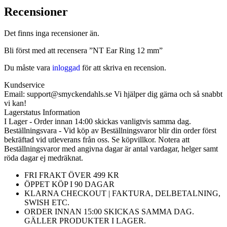
Recensioner
Det finns inga recensioner än.
Bli först med att recensera ”NT Ear Ring 12 mm”
Du måste vara
inloggad
för att skriva en recension.
Kundservice
Email: support@smyckendahls.se Vi hjälper dig gärna och så snabbt
vi kan!
Lagerstatus Information
I Lager - Order innan 14:00 skickas vanligtvis samma dag.
Beställningsvara - Vid köp av Beställningsvaror blir din order först
bekräftad vid utleverans från oss. Se köpvillkor. Notera att
Beställningsvaror med angivna dagar är antal vardagar, helger samt
röda dagar ej medräknat.
FRI FRAKT ÖVER 499 KR
ÖPPET KÖP I 90 DAGAR
KLARNA CHECKOUT | FAKTURA, DELBETALNING,
SWISH ETC.
ORDER INNAN 15:00 SKICKAS SAMMA DAG.
GÄLLER PRODUKTER I LAGER.