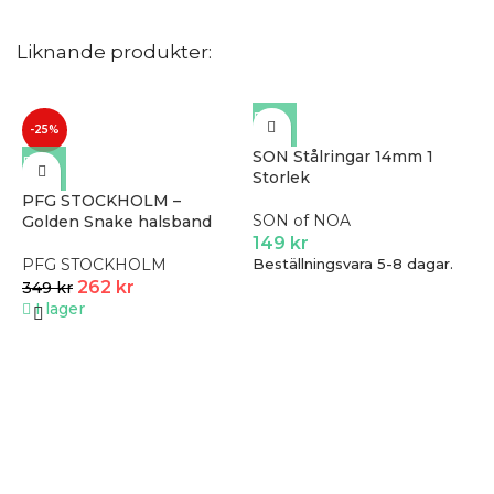
Liknande produkter:
-25%
SON Stålringar 14mm 1
Storlek
PFG STOCKHOLM –
SON of NOA
Golden Snake halsband
149
kr
PFG STOCKHOLM
Beställningsvara 5-8 dagar.
262
kr
349
kr
I lager
G
r
S
B