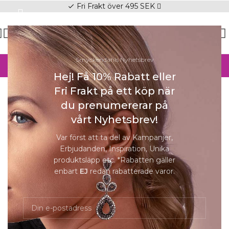
Fri Frakt över 495 SEK
check
SOMMAR-REA HOS SMYCKENDAHLS,
Smyckendahls Nyhetsbrev
UPP TILL 25%
Hej! Få 10% Rabatt eller
Hem
/
Halsband Online
/
Halsband Dam
Fri Frakt på ett köp när
Förstora
du prenumererar på
vårt Nyhetsbrev!
Var först att ta del av Kampanjer,
Erbjudanden, Inspiration, Unika
produktsläpp etc. *Rabatten gäller
enbart
EJ
redan rabatterade varor.
Nostalgia Kort Diagonal Läder |
Halsband | Guld