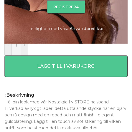
449
kr
Beställningsvara 5-8 dagar.
Beställningsvara 5-8 dagar.
I enlighet med våra
A
nvändarvillkor
-
+
LÄGG TILL I VARUKORG
Beskrivning
Höj din look med vår Nostalgia IN:STORE halsband.
Tillverkad av lyxigt läder, detta uttalande stycke har en djärv
och rå design med en repad och matt finish i elegant
guldplätering. Lägg till en touch av sofistikering till vilken
outfit som helst med detta exklusiva tillbehör.