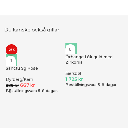
Du kanske också gillar:
-25%
Örhänge i 8k guld med
Zirkonia
Sanctu Sg Rose
Siersbøl
1 725
kr
Dyrberg/Kern
Beställningsvara 5-8 dagar.
667
kr
889
kr
Beställningsvara 5-8 dagar.
G
S