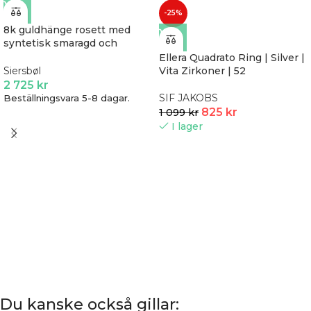
-25%
8k guldhänge rosett med
syntetisk smaragd och
infattad Zirkonia
Ellera Quadrato Ring | Silver |
Vita Zirkoner | 52
Siersbøl
2 725
kr
SIF JAKOBS
Beställningsvara 5-8 dagar.
825
kr
1 099
kr
I lager
Du kanske också gillar: