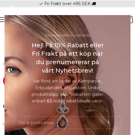
Fri Frakt över 495 SEK
check
Smyckendahls Nyhetsbrev
SOMMAR-REA HOS SMYCKENDAHLS,
Hej! Få 10% Rabatt eller
UPP TILL 25%
Fri Frakt på ett köp när
du prenumererar på
Hem
/
Örhängen
/
Örhängen Barn
vårt Nyhetsbrev!
Var först att ta del av Kampanjer,
-25%
Erbjudanden, Inspiration, Unika
produktsläpp etc. *Rabatten gäller
enbart
EJ
redan rabatterade varor.
Förstora