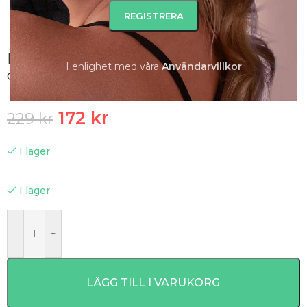
Blomdahl – Natural Titanium Pearl
I enlighet med våra
A
nvändarvillkor
örhängen, vita
172
kr
229
kr
I lager
I lager
-
+
LÄGG TILL I VARUKORG