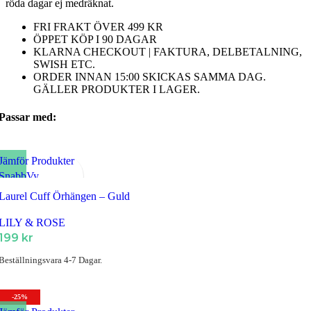
röda dagar ej medräknat.
FRI FRAKT ÖVER 499 KR
ÖPPET KÖP I 90 DAGAR
KLARNA CHECKOUT | FAKTURA, DELBETALNING,
SWISH ETC.
ORDER INNAN 15:00 SKICKAS SAMMA DAG.
GÄLLER PRODUKTER I LAGER.
Passar med:
Jämför Produkter
SnabbVy
Lägg till i Favoriter
Laurel Cuff Örhängen – Guld
LILY & ROSE
199
kr
Beställningsvara 4-7 Dagar.
-25%