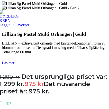
Lägg till i Favoriter
Lillian Sg Pastel Multi Örhängen | Guld
LILLIAN – extravagant örhänge med kristalldekorationer i form av
blommor och rosetter. Designad i mässing med hållbar stålplätering.
Total längd 60 mm.
Läs mer
Det ursprungliga priset var:
1 299
kr
1 299 kr.
975
kr
Det nuvarande
priset är: 975 kr.
I lager