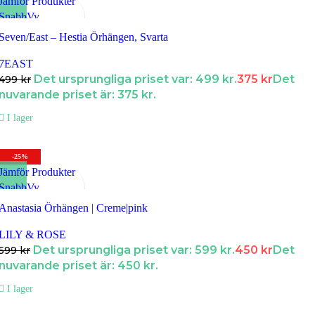
Jämför Produkter
SnabbVy
Lägg till i Favoriter
Seven/East – Hestia Örhängen, Svarta
7EAST
Det ursprungliga priset var: 499 kr.
375
kr
Det
499
kr
nuvarande priset är: 375 kr.
I lager
-25%
Jämför Produkter
SnabbVy
Lägg till i Favoriter
Anastasia Örhängen | Creme|pink
LILY & ROSE
Det ursprungliga priset var: 599 kr.
450
kr
Det
599
kr
nuvarande priset är: 450 kr.
I lager