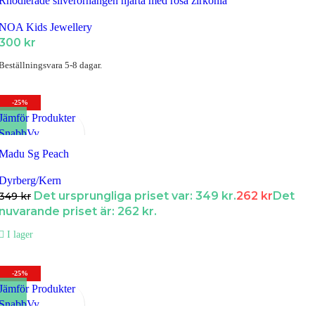
Rhodierade silverörhängen hjärta med rosa zirkonia
NOA Kids Jewellery
300
kr
Beställningsvara 5-8 dagar.
-25%
Jämför Produkter
SnabbVy
Lägg till i Favoriter
Madu Sg Peach
Dyrberg/Kern
Det ursprungliga priset var: 349 kr.
262
kr
Det
349
kr
nuvarande priset är: 262 kr.
I lager
-25%
Jämför Produkter
SnabbVy