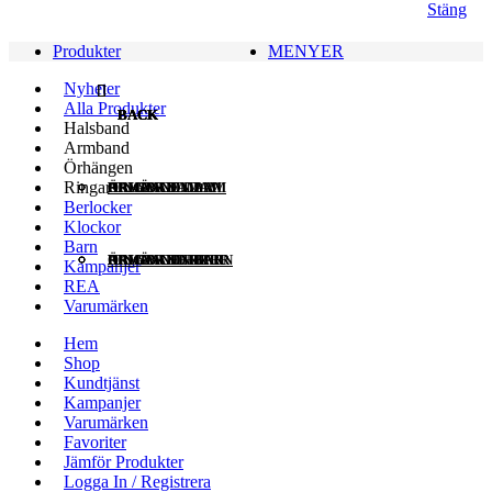
Stäng
Produkter
MENYER
Nyheter
Alla Produkter
BACK
BACK
BACK
BACK
Halsband
Armband
Örhängen
Ringar
HALSBAND DAM
ARMBAND DAM
ÖRHÄNGEN DAM
RINGAR DAM
Berlocker
Klockor
Barn
HALSBAND HERR
ARMBAND HERR
ÖRHÄNGEN BARN
RINGAR HERR
Kampanjer
REA
Varumärken
HALSBAND BARN
ARMBAND BARN
RINGAR BARN
Hem
Shop
Kundtjänst
Kampanjer
KEDJOR
Varumärken
Favoriter
Jämför Produkter
BERLOCKER
Logga In / Registrera