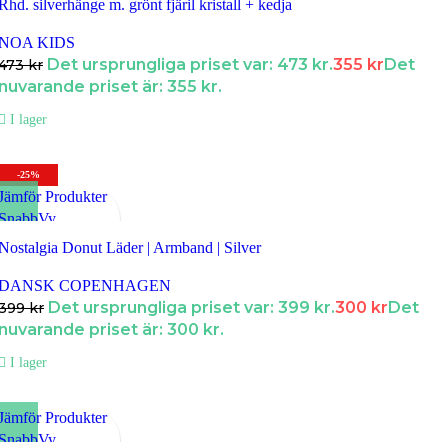
Rhd. silverhänge m. grönt fjäril kristall + kedja
NOA KIDS
Det ursprungliga priset var: 473 kr.
355
kr
Det
473
kr
nuvarande priset är: 355 kr.
I lager
-25%
Jämför Produkter
SnabbVy
Lägg till i Favoriter
Nostalgia Donut Läder | Armband | Silver
DANSK COPENHAGEN
Det ursprungliga priset var: 399 kr.
300
kr
Det
399
kr
nuvarande priset är: 300 kr.
I lager
Jämför Produkter
SnabbVy