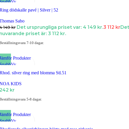
SnabbVy
Lägg till i Favoriter
Ring dödskalle pavé | Silver | 52
Thomas Sabo
Det ursprungliga priset var: 4 149 kr.
3 112
kr
De
4 149
kr
nuvarande priset är: 3 112 kr.
Beställningsvara 7-10 dagar.
Jämför Produkter
SnabbVy
Lägg till i Favoriter
Rhod. silver ring med blomma Stl.51
NOA KIDS
242
kr
Beställningsvara 5-8 dagar.
Jämför Produkter
SnabbVy
Lägg till i Favoriter