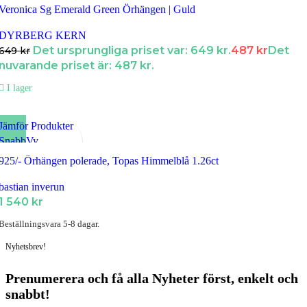
Lägg till i Favoriter
Veronica Sg Emerald Green Örhängen | Guld
DYRBERG KERN
Det ursprungliga priset var: 649 kr.
487
kr
Det
649
kr
nuvarande priset är: 487 kr.
I lager
Jämför Produkter
SnabbVy
Lägg till i Favoriter
925/- Örhängen polerade, Topas Himmelblå 1.26ct
bastian inverun
1 540
kr
Beställningsvara 5-8 dagar.
Nyhetsbrev!
Prenumerera och få
alla Nyheter
först
, enkelt och
snabbt!