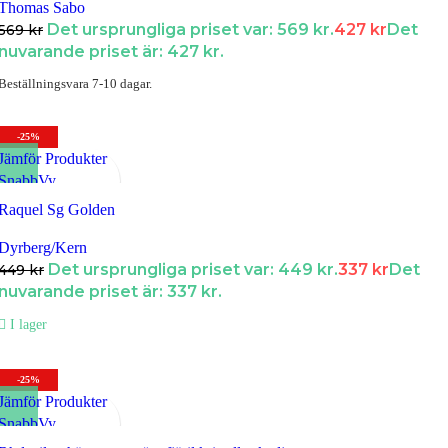
Thomas Sabo
Det ursprungliga priset var: 569 kr.
427
kr
Det
569
kr
nuvarande priset är: 427 kr.
Beställningsvara 7-10 dagar.
-25%
Jämför Produkter
SnabbVy
Lägg till i Favoriter
Raquel Sg Golden
Dyrberg/Kern
Det ursprungliga priset var: 449 kr.
337
kr
Det
449
kr
nuvarande priset är: 337 kr.
I lager
-25%
Jämför Produkter
SnabbVy
Lägg till i Favoriter