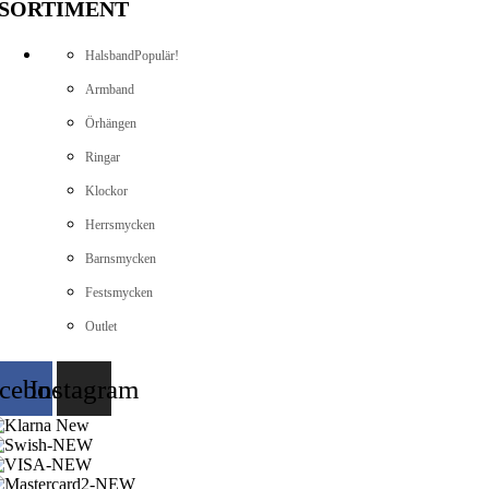
SORTIMENT
Halsband
Populär!
Armband
Örhängen
Ringar
Klockor
Herrsmycken
Barnsmycken
Festsmycken
Outlet
cebook
Instagram