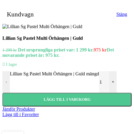
Kundvagn
Stäng
Lillian Sg Pastel Multi Örhängen | Guld
Det ursprungliga priset var: 1 299 kr.
975
kr
Det
1 299
kr
nuvarande priset är: 975 kr.
I lager
Lillian Sg Pastel Multi Örhängen | Guld mängd
-
+
LÄGG TILL I VARUKORG
Jämför Produkter
Lägg till i Favoriter