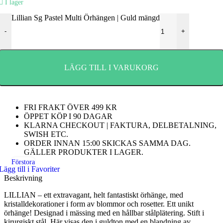
I lager
Lillian Sg Pastel Multi Örhängen | Guld mängd
-
+
LÄGG TILL I VARUKORG
FRI FRAKT ÖVER 499 KR
ÖPPET KÖP I 90 DAGAR
KLARNA CHECKOUT | FAKTURA, DELBETALNING,
SWISH ETC.
ORDER INNAN 15:00 SKICKAS SAMMA DAG.
GÄLLER PRODUKTER I LAGER.
Förstora
Lägg till i Favoriter
Beskrivning
LILLIAN – ett extravagant, helt fantastiskt örhänge, med
kristalldekorationer i form av blommor och rosetter. Ett unikt
örhänge! Designad i mässing med en hållbar stålplätering. Stift i
kirurgiskt stål. Här visas den i guldton med en blandning av