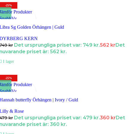
-25%
Jämför Produkter
SnabbVy
Lägg till i Favoriter
Libra Sg Golden Örhängen | Guld
DYRBERG KERN
Det ursprungliga priset var: 749 kr.
562
kr
Det
749
kr
nuvarande priset är: 562 kr.
I lager
-25%
Jämför Produkter
SnabbVy
Lägg till i Favoriter
Hannah butterfly Örhängen | Ivory / Guld
Lilly & Rose
Det ursprungliga priset var: 479 kr.
360
kr
Det
479
kr
nuvarande priset är: 360 kr.