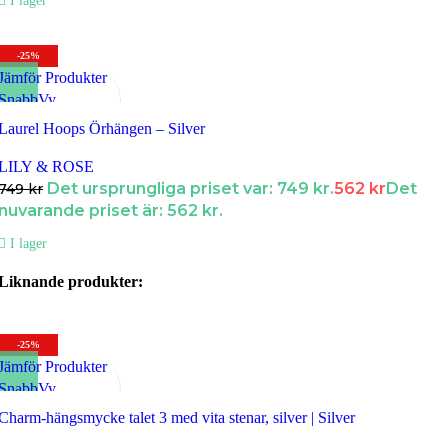
I lager
-25%
Jämför Produkter
SnabbVy
Lägg till i Favoriter
Laurel Hoops Örhängen – Silver
LILY & ROSE
Det ursprungliga priset var: 749 kr.
562
kr
Det
749
kr
nuvarande priset är: 562 kr.
I lager
Liknande produkter:
-25%
Jämför Produkter
SnabbVy
Lägg till i Favoriter
Charm-hängsmycke talet 3 med vita stenar, silver | Silver