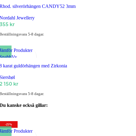
Lägg till i Favoriter
Rhod. silverörhängen CANDY52 3mm
Nordahl Jewellery
355
kr
Beställningsvara 5-8 dagar.
Jämför Produkter
SnabbVy
Lägg till i Favoriter
8 karat guldörhängen med Zirkonia
Siersbøl
2 150
kr
Beställningsvara 5-8 dagar.
Du kanske också gillar:
-25%
Jämför Produkter