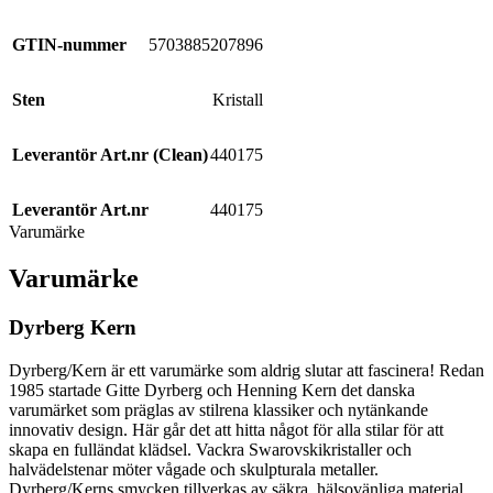
GTIN-nummer
5703885207896
Sten
Kristall
Leverantör Art.nr (Clean)
440175
Leverantör Art.nr
440175
Varumärke
Varumärke
Dyrberg Kern
Dyrberg/Kern är ett varumärke som aldrig slutar att fascinera! Redan
1985 startade Gitte Dyrberg och Henning Kern det danska
varumärket som präglas av stilrena klassiker och nytänkande
innovativ design. Här går det att hitta något för alla stilar för att
skapa en fulländat klädsel. Vackra Swarovskikristaller och
halvädelstenar möter vågade och skulpturala metaller.
Dyrberg/Kerns smycken tillverkas av säkra, hälsovänliga material