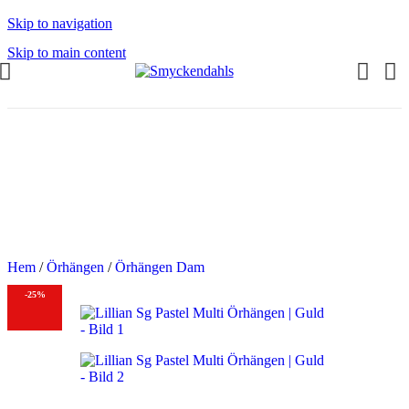
Skip to navigation
Skip to main content
OMMAR-REA HOS SMYCKENDAHLS
abatter på varor i Lager
5% på tusentals varor.
OMMAR-REA HOS SMYCKENDAHLS,
PP TILL 25%
Hem
/
Örhängen
/
Örhängen Dam
-25%