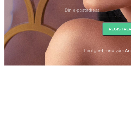
I enlighet med våra
A
n