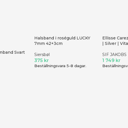
Halsband i roséguld LUCKY
Ellisse Care
7mm 42+3cm
| Silver | Vi
rmband Svart
Siersbøl
SIF JAKOBS
375
kr
1 749
kr
Beställningsvara 5-8 dagar.
Beställningsv