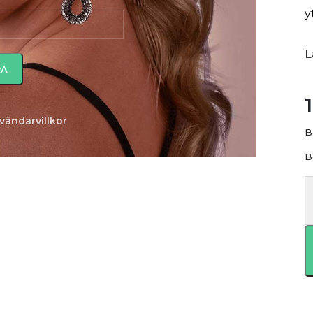
y
L
vändarvillkor
B
B