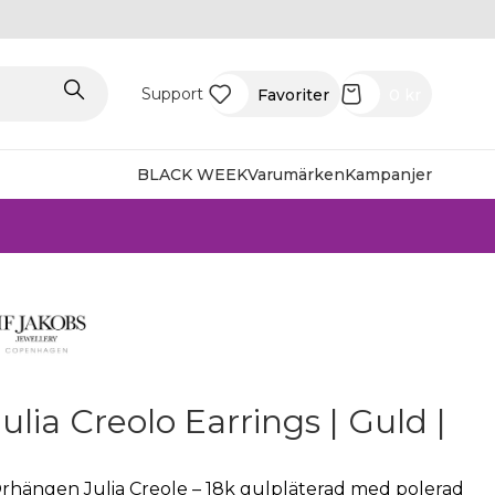
Support
Favoriter
0
kr
BLACK WEEK
Varumärken
Kampanjer
Julia Creolo Earrings | Guld |
rhängen Julia Creole – 18k gulpläterad med polerad