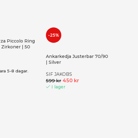
-25%
zza Piccolo Ring
ta Zirkoner | 50
Ankarkedja Justerbar 70/90
| Silver
ara 5-8 dagar.
SIF JAKOBS
599
kr
450
kr
I lager
-25%
Dansk C
Tabitha
ngen, si
DANSK