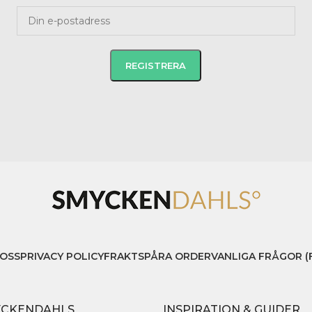
OSS
PRIVACY POLICY
FRAKT
SPÅRA ORDER
VANLIGA FRÅGOR (
YCKENDAHLS
INSPIRATION & GUIDER