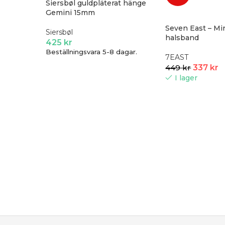
Siersbøl guldpläterat hänge
Gemini 15mm
Seven East – Mi
Siersbøl
halsband
425
kr
Beställningsvara 5-8 dagar.
7EAST
449
kr
337
kr
I lager