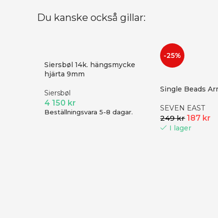
Du kanske också gillar:
-25%
Siersbøl 14k. hängsmycke
hjärta 9mm
Single Beads A
Siersbøl
4 150
kr
SEVEN EAST
Beställningsvara 5-8 dagar.
249
kr
187
kr
I lager