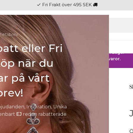
Fri Frakt över 495 SEK
check
hetsbrev
att eller Fri
gen
Ringar
Klockor
Herr
Barn
Fest
 HOS SMYCKENDAHLS
Rabatter på varor i Lager
25% på tusentals varor.
köp när du
r på vårt
rev!
bjudanden, Inspiration, Unika
 enbart
EJ
redan rabatterade
Ö