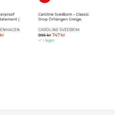
erproof
Caroline Svedbom – Classic
tatement |
Drop Örhängen Greige,
ilver
silver
PENHAGEN
CAROLINE SVEDBOM
kr
995
kr
747
kr
I lager
-25%
Pur Ar
ZAG Bij
349
kr
I lage