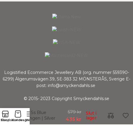
Logistified Ecommerce Jewellery AB (org. nummer 559390-
6299) Älgerumsvägen 39, SE-383 32 MÖNSTERÅS, Sverige E-
post: info@smyckendahls.se
© 2015- 2023 Copyright Smyckendahls.se
579
kr
Holly Ss Blue
Slut i
lager
Örhängen | Silver
435
kr
Shop
Kundservice
Kundvagn
Meny