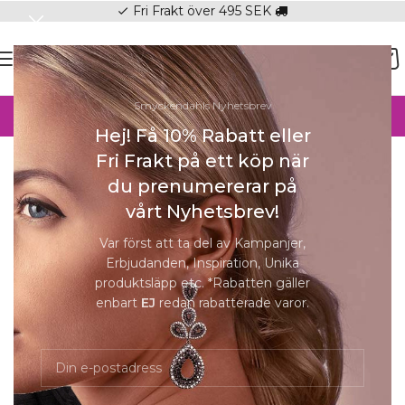
Fri Frakt över 495 SEK
check
SOMMAR-REA HOS SMYCKENDAHLS,
Smyckendahls Nyhetsbrev
UPP TILL 25%
Hej! Få 10% Rabatt eller
Hem
/
Örhängen
/
Örhängen Dam
Fri Frakt på ett köp när
Förstora
du prenumererar på
vårt Nyhetsbrev!
-25%
SOLD
Var först att ta del av Kampanjer,
OUT
Erbjudanden, Inspiration, Unika
produktsläpp etc. *Rabatten gäller
enbart
EJ
redan rabatterade varor.
Holly Ss Blue Örhängen | Silver
579
kr
435
kr
Slut i lager