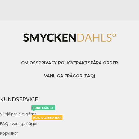
OM OSS
PRIVACY POLICY
FRAKT
SPÅRA ORDER
VANLIGA FRÅGOR (FAQ)
KUNDSERVICE
KUNDTJÄNST
Vi hjälper dig gärna!
BÖRJA GÄRNA HÄR
FAQ - vanliga frågor
Köpvillkor