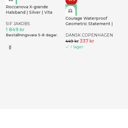
Roccanova X-grande
Halsband | Silver | Vita
Zirkoner
Courage Waterproof
Geometric Statement |
SIF JAKOBS
Örhängen | Guld
1 849
kr
Beställningsvara 5-8 dagar.
DANSK COPENHAGEN
337
kr
449
kr
I lager
F
S
B