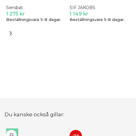
Siersbøl
SIF JAKOBS
1 275
kr
1 149
kr
Beställningsvara 5-8 dagar.
Beställningsvara 5-8 dagar.
C
Ö
S
1
B
Du kanske också gillar:
-25%