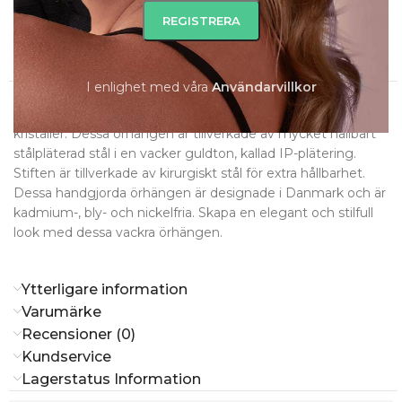
Slut i lager
I enlighet med våra
A
nvändarvillkor
Beskrivning
HOLLY – Stora kreolörhängen med facettslipade safirblå
kristaller. Dessa örhängen är tillverkade av mycket hållbart
stålpläterad stål i en vacker guldton, kallad IP-plätering.
Stiften är tillverkade av kirurgiskt stål för extra hållbarhet.
Dessa handgjorda örhängen är designade i Danmark och är
kadmium-, bly- och nickelfria. Skapa en elegant och stilfull
look med dessa vackra örhängen.
Ytterligare information
Varumärke
Recensioner (0)
Kundservice
Lagerstatus Information