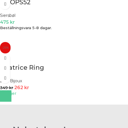
HOOPS52
Siersbøl
475
kr
Beställningsvara 5-8 dagar.
-25%
Béatrice Ring
ZAG Bijoux
262
kr
349
kr
I lager