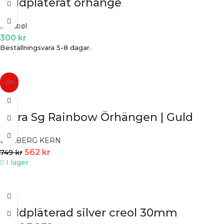
Guldpläterat örhänge
Siersbøl
300
kr
Beställningsvara 5-8 dagar.
-25%
Libra Sg Rainbow Örhängen | Guld
DYRBERG KERN
562
kr
749
kr
I lager
Guldpläterad silver creol 30mm