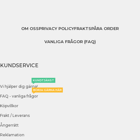
OM OSS
PRIVACY POLICY
FRAKT
SPÅRA ORDER
VANLIGA FRÅGOR (FAQ)
KUNDSERVICE
KUNDTJÄNST
Vi hjälper dig gärna!
BÖRJA GÄRNA HÄR
FAQ - vanliga frågor
Köpvillkor
Frakt / Leverans
Ångerrätt
Reklamation