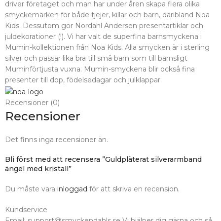
driver företaget och man har under åren skapa flera olika
smyckemärken för både tjejer, killar och barn, däribland Noa
Kids. Dessutom gör Nordahl Andersen presentartiklar och
juldekorationer (!). Vi har valt de superfina barnsmyckena i
Mumin-kollektionen från Noa Kids. Alla smycken är i sterling
silver och passar lika bra till små barn som till barnsligt
Muminförtjusta vuxna. Mumin-smyckena blir också fina
presenter till dop, födelsedagar och julklappar.
Recensioner (0)
Recensioner
Det finns inga recensioner än.
Bli först med att recensera ”Guldpläterat silverarmband
ängel med kristall”
Du måste vara
inloggad
för att skriva en recension.
Kundservice
Email: support@smyckendahls.se Vi hjälper dig gärna och så