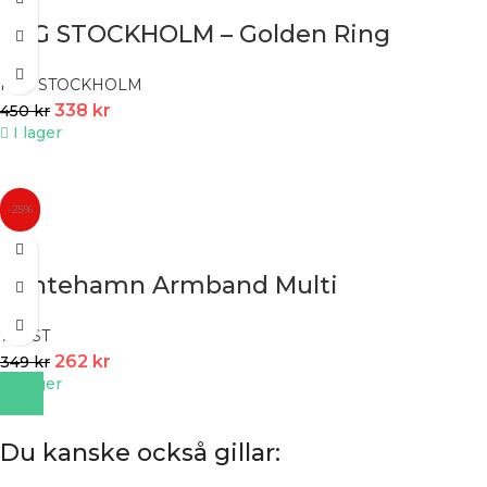
PFG STOCKHOLM – Golden Ring
PFG STOCKHOLM
338
kr
450
kr
I lager
-25%
Klintehamn Armband Multi
7EAST
262
kr
349
kr
I lager
Du kanske också gillar: