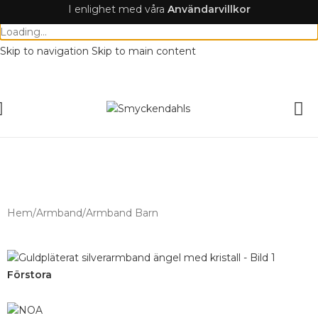
I enlighet med våra
A
nvändarvillkor
Loading...
Skip to navigation
Skip to main content
Fri Frakt över 495 SEK
check
SOMMAR-REA HOS SMYCKENDAHLS,
UPP TILL 25%
Hem
/
Armband
/
Armband Barn
Förstora