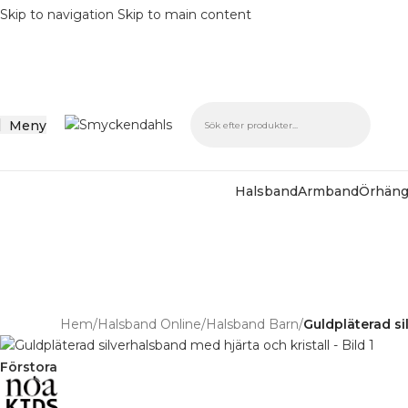
Skip to navigation
Skip to main content
Meny
Halsband
Armband
Örhän
batter på varor i Lager
% på tusentals varor.
Hem
/
Halsband Online
/
Halsband Barn
/
Guldpläterad si
Förstora