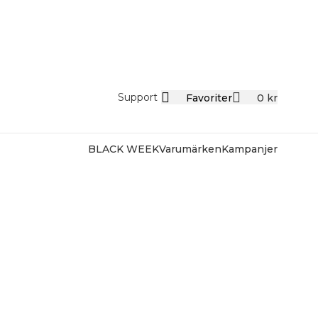
Support
Favoriter
0
kr
BLACK WEEK
Varumärken
Kampanjer
SOMMAR-REA HOS SMYCKENDAH