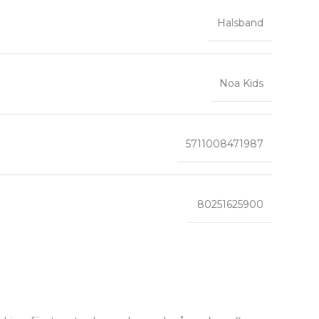
Halsband
Noa Kids
5711008471987
80251625900