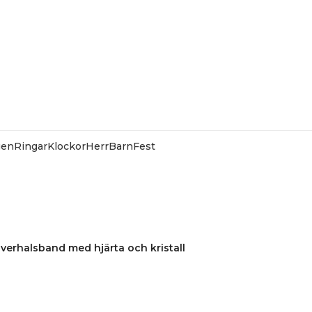
gen
Ringar
Klockor
Herr
Barn
Fest
SOMMAR-REA HOS SMYCKENDAHLS,
UPP TILL 25%
lverhalsband med hjärta och kristall