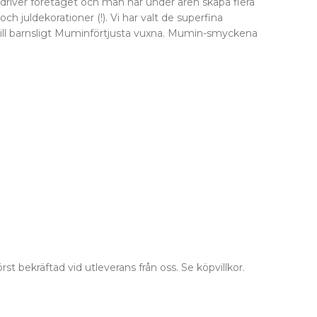
river företaget och man har under åren skapa flera
h juldekorationer (!). Vi har valt de superfina
m till barnsligt Muminförtjusta vuxna. Mumin-smyckena
st bekräftad vid utleverans från oss. Se köpvillkor.