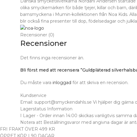
Danska smycketillverkarna Nordahl Andersen startade 
olika smyckemärken för både tjejer, killar och barn, där
barnsmyckena i Mumin-kollektionen från Noa Kids. Alla s
blir också fina presenter till dop, födelsedagar och julkl
Recensioner (0)
Recensioner
Det finns inga recensioner än.
Bli först med att recensera ”Guldpläterad silverhalsb
Du måste vara
inloggad
för att skriva en recension.
Kundservice
Email: support@smyckendahls.se Vi hjälper dig gärna o
Lagerstatus Information
I Lager - Order innan 14:00 skickas vanligtvis samma dag.
Notera att Beställningsvaror med angivna dagar är ant
FRI FRAKT ÖVER 499 KR
ÖPPET KÖP I 90 DAGAR