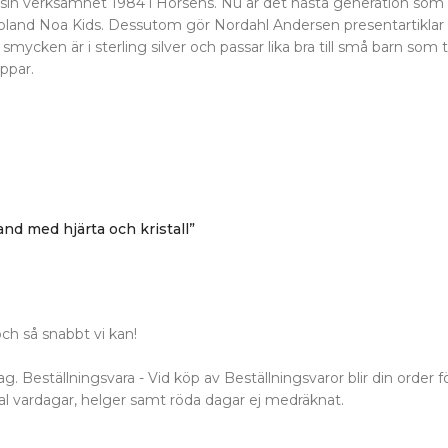
sin verksamhet 1984 i Horsens. Nu är det nästa generation som d
ibland Noa Kids. Dessutom gör Nordahl Andersen presentartiklar oc
mycken är i sterling silver och passar lika bra till små barn so
appar.
and med hjärta och kristall”
ch så snabbt vi kan!
 Beställningsvara - Vid köp av Beställningsvaror blir din order för
al vardagar, helger samt röda dagar ej medräknat.