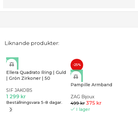
Liknande produkter:
-25%
Ellera Quadrato Ring | Guld
| Grön Zirkoner | 50
Pampille Armband
SIF JAKOBS
1 299
kr
ZAG Bijoux
Beställningsvara 5-8 dagar.
375
kr
499
kr
I lager
G
C