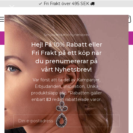
Fri Frakt över 495 SEK
check
SOMMAR-REA HOS SMYCKENDAHLS,
Smyckendahls Nyhetsbrev
UPP TILL 25%
Hej! Få 10% Rabatt eller
Hem
/
Örhängen
/
Örhängen Dam
Fri Frakt på ett köp när
Förstora
du prenumererar på
vårt Nyhetsbrev!
Var först att ta del av Kampanjer,
Erbjudanden, Inspiration, Unika
GT Tiffany 3 mm, CZ White
produktsläpp etc. *Rabatten gäller
enbart
EJ
redan rabatterade varor.
299
kr
Beställningsvara 5-8 dagar.
Beställningsvara 5-8 dagar.