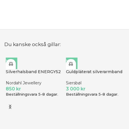
B
Du kanske också gillar:
Silverhalsband ENERGY52
Guldpläterat silverarmband
Nordahl Jewellery
Siersbøl
850
kr
3 000
kr
Beställningsvara 5-8 dagar.
Beställningsvara 5-8 dagar.
R