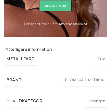
-
+
I enlighet med våra
A
nvändarvillkor
LÄGG TILL I VARUKORG
Ytterligare information
METALLFÄRG
Guld
BRAND
BLOMDAHL MEDICAL
HUVUDKATEGORI
Örhängen