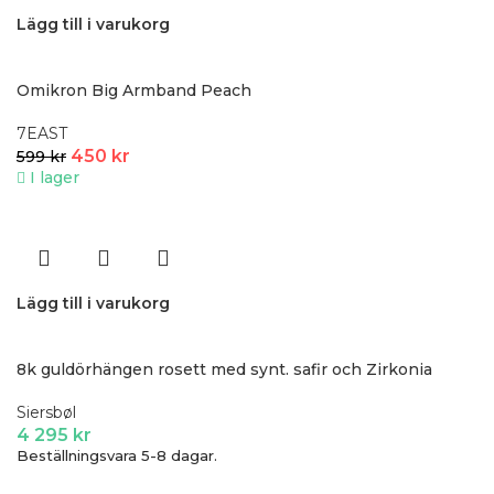
Lägg till i varukorg
Omikron Big Armband Peach
7EAST
450
kr
599
kr
I lager
Lägg till i varukorg
8k guldörhängen rosett med synt. safir och Zirkonia
Siersbøl
4 295
kr
Beställningsvara 5-8 dagar.