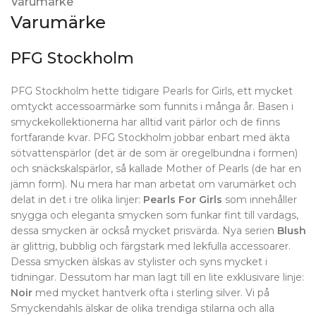
Varumärke
Varumärke
PFG Stockholm
PFG Stockholm hette tidigare Pearls for Girls, ett mycket
omtyckt accessoarmärke som funnits i många år. Basen i
smyckekollektionerna har alltid varit pärlor och de finns
fortfarande kvar. PFG Stockholm jobbar enbart med äkta
sötvattenspärlor (det är de som är oregelbundna i formen)
och snäckskalspärlor, så kallade Mother of Pearls (de har en
jämn form). Nu mera har man arbetat om varumärket och
delat in det i tre olika linjer:
Pearls For Girls
som innehåller
snygga och eleganta smycken som funkar fint till vardags,
dessa smycken är också mycket prisvärda. Nya serien
Blush
är glittrig, bubblig och färgstark med lekfulla accessoarer.
Dessa smycken älskas av stylister och syns mycket i
tidningar. Dessutom har man lagt till en lite exklusivare linje:
Noir
med mycket hantverk ofta i sterling silver. Vi på
Smyckendahls älskar de olika trendiga stilarna och alla