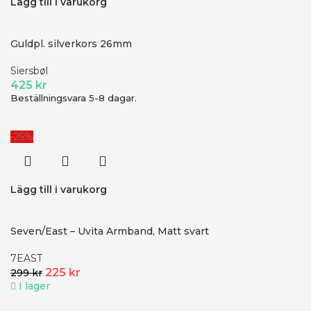
Lägg till i varukorg
Guldpl. silverkors 26mm
Siersbøl
425
kr
Beställningsvara 5-8 dagar.
-25%
Lägg till i varukorg
Seven/East – Uvita Armband, Matt svart
7EAST
225
kr
299
kr
I lager