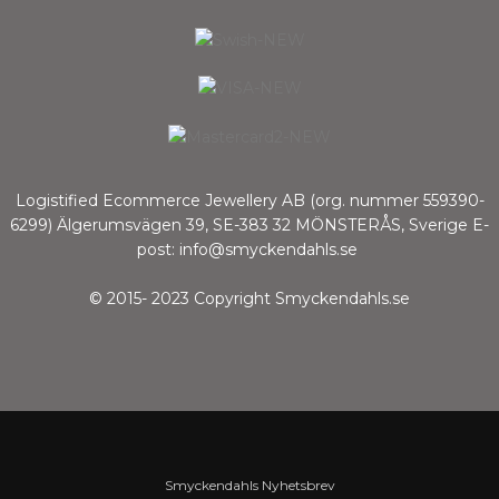
Logistified Ecommerce Jewellery AB (org. nummer 559390-
6299) Älgerumsvägen 39, SE-383 32 MÖNSTERÅS, Sverige E-
post: info@smyckendahls.se
© 2015- 2023 Copyright Smyckendahls.se
Smyckendahls Nyhetsbrev