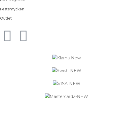
Festsmycken
Outlet
Logistified Ecommerce Jewellery AB (org. nummer 559390-
6299) Älgerumsvägen 39, SE-383 32 MÖNSTERÅS, Sverige E-
post: info@smyckendahls.se
© 2015- 2023 Copyright Smyckendahls.se