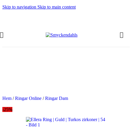
Skip to navigation
Skip to main content
OMMAR-REA HOS SMYCKENDAHLS
abatter på varor i Lager
5% på tusentals varor.
OMMAR-REA HOS SMYCKENDAHLS,
PP TILL 25%
Hem
/
Ringar Online
/
Ringar Dam
-25%