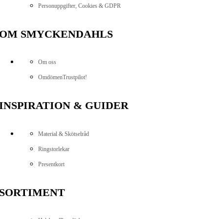
Personuppgifter, Cookies & GDPR
OM SMYCKENDAHLS
Om oss
Omdömen
Trustpilot!
INSPIRATION & GUIDER
Material & Skötselråd
Ringstorlekar
Presentkort
SORTIMENT