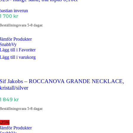
bastian inverun
1 700
kr
Beställningsvara 5-8 dagar.
Jämför Produkter
SnabbVy
Lägg till i Favoriter
Lägg till i varukorg
Sif Jakobs – ROCCANOVA GRANDE NECKLACE,
kristall/silver
1 849
kr
Beställningsvara 5-8 dagar.
-25%
Jämför Produkter