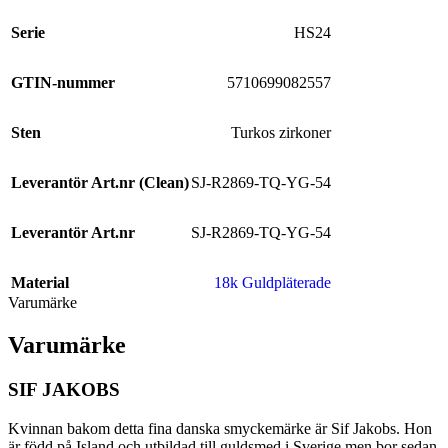
Serie
HS24
GTIN-nummer
5710699082557
Sten
Turkos zirkoner
Leverantör Art.nr (Clean)
SJ-R2869-TQ-YG-54
Leverantör Art.nr
SJ-R2869-TQ-YG-54
Material
18k Guldpläterade
Varumärke
Varumärke
SIF JAKOBS
Kvinnan bakom detta fina danska smyckemärke är Sif Jakobs. Hon
är född på Island och utbildad till guldsmed i Sverige men bor sedan