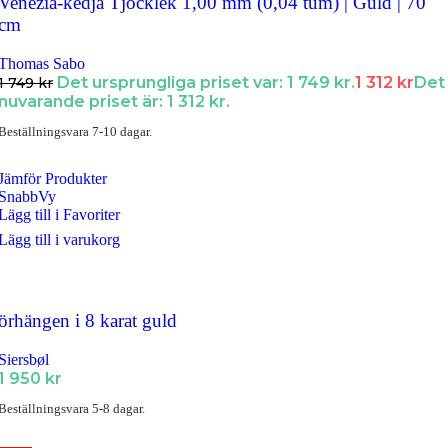
Venezia-kedja Tjocklek 1,00 mm (0,04 tum) | Guld | 70
cm
Thomas Sabo
Det ursprungliga priset var: 1 749 kr.
1 312
kr
Det
1 749
kr
nuvarande priset är: 1 312 kr.
Beställningsvara 7-10 dagar.
Jämför Produkter
SnabbVy
Lägg till i Favoriter
Lägg till i varukorg
örhängen i 8 karat guld
Siersbøl
1 950
kr
Beställningsvara 5-8 dagar.