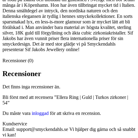
många år i Köpenhamn. Hon har även tillbringat mycket tid i Italien.
Denna smältdegel av intryck, den nordiska naturen och den
italienska elegansen är tydlig i hennes smyckekollektioner. En sorts
sparsmakad lyx, en less-is-more glamour som är mycket lätt att bli
förälskad i. Man använder bara material av högsta kvalitet, sterling
silver, 18K guld till förgyllning och äkta cubic zirkoniakristaller. Sif
Jakobs har även vunnit priser flera internationella priser för sin
smyckedesign. Det är med stor glädje vi på Smyckendahls
presenterar Sif Jakobs Jewellery online!
Recensioner (0)
Recensioner
Det finns inga recensioner än.
Bli först med att recensera ”Ellera Ring | Guld | Turkos zirkoner |
54”
Du måste vara
inloggad
för att skriva en recension.
Kundservice
Email: support@smyckendahls.se Vi hjälper dig gärna och så snabbt
vi kan!