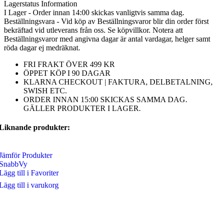
Lagerstatus Information
I Lager - Order innan 14:00 skickas vanligtvis samma dag.
Beställningsvara - Vid köp av Beställningsvaror blir din order först
bekräftad vid utleverans från oss. Se köpvillkor. Notera att
Beställningsvaror med angivna dagar är antal vardagar, helger samt
röda dagar ej medräknat.
FRI FRAKT ÖVER 499 KR
ÖPPET KÖP I 90 DAGAR
KLARNA CHECKOUT | FAKTURA, DELBETALNING,
SWISH ETC.
ORDER INNAN 15:00 SKICKAS SAMMA DAG.
GÄLLER PRODUKTER I LAGER.
Liknande produkter:
Jämför Produkter
SnabbVy
Lägg till i Favoriter
Lägg till i varukorg