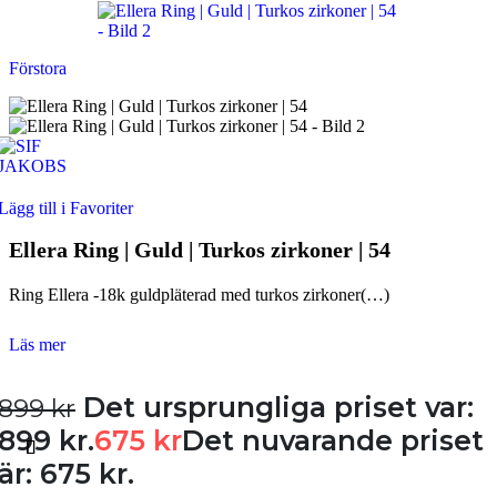
Förstora
Lägg till i Favoriter
Ellera Ring | Guld | Turkos zirkoner | 54
Ring Ellera -18k guldpläterad med turkos zirkoner(…)
Läs mer
Det ursprungliga priset var:
899
kr
899 kr.
675
kr
Det nuvarande priset
är: 675 kr.