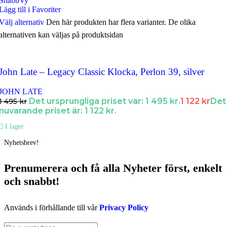
SnabbVy
Lägg till i Favoriter
Välj alternativ
Den här produkten har flera varianter. De olika
alternativen kan väljas på produktsidan
John Late – Legacy Classic Klocka, Perlon 39, silver
JOHN LATE
Det ursprungliga priset var: 1 495 kr.
1 122
kr
Det
1 495
kr
nuvarande priset är: 1 122 kr.
I lager
Nyhetsbrev!
Prenumerera och få
alla Nyheter
först
, enkelt
och snabbt!
Används i förhållande till vår
Privacy Policy