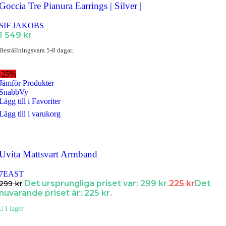
Goccia Tre Pianura Earrings | Silver |
SIF JAKOBS
1 549
kr
Beställningsvara 5-8 dagar.
-25%
Jämför Produkter
SnabbVy
Lägg till i Favoriter
Lägg till i varukorg
Uvita Mattsvart Armband
7EAST
Det ursprungliga priset var: 299 kr.
225
kr
Det
299
kr
nuvarande priset är: 225 kr.
I lager