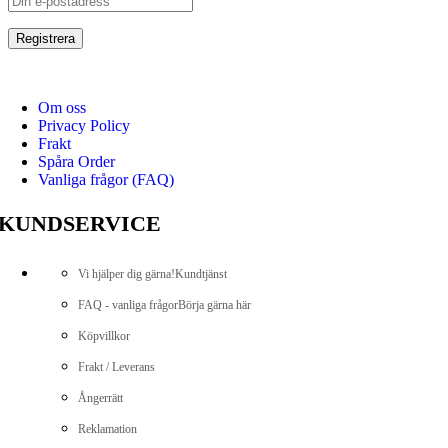
Om oss
Privacy Policy
Frakt
Spåra Order
Vanliga frågor (FAQ)
KUNDSERVICE
Vi hjälper dig gärna!
Kundtjänst
FAQ - vanliga frågor
Börja gärna här
Köpvillkor
Frakt / Leverans
Ångerrätt
Reklamation