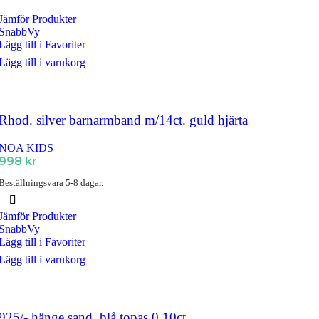
Jämför Produkter
SnabbVy
Lägg till i Favoriter
Lägg till i varukorg
Rhod. silver barnarmband m/14ct. guld hjärta
NOA KIDS
998
kr
Beställningsvara 5-8 dagar.
Jämför Produkter
SnabbVy
Lägg till i Favoriter
Lägg till i varukorg
925/- hänge sand, blå topas 0,10ct