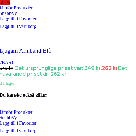
-25%
Jämför Produkter
SnabbVy
Lägg till i Favoriter
Lägg till i varukorg
Ljugarn Armband Blå
7EAST
Det ursprungliga priset var: 349 kr.
262
kr
Det
349
kr
nuvarande priset är: 262 kr.
I lager
Du kanske också gillar:
Jämför Produkter
SnabbVy
Lägg till i Favoriter
Lägg till i varukorg