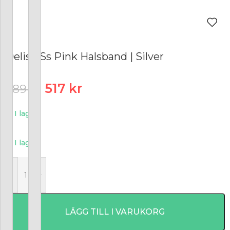
Delise Ss Pink Halsband | Silver
517
kr
689
kr
I lager
I lager
-
+
LÄGG TILL I VARUKORG