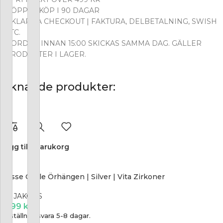
ÖPPET KÖP I 90 DAGAR
KLARNA CHECKOUT | FAKTURA, DELBETALNING, SWISH
ETC.
ORDER INNAN 15:00 SKICKAS SAMMA DAG. GÄLLER
PRODUKTER I LAGER.
Liknande produkter:
Lägg till i varukorg
Ellisse Ovale Örhängen | Silver | Vita Zirkoner
SIF JAKOBS
1 299
kr
Beställningsvara 5-8 dagar.