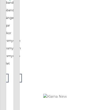
Halsband
Armband
Örhängen
Ringar
Klockor
Herrsmycken
Barnsmycken
Festsmycken
Outlet