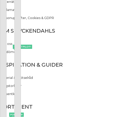
Ångerrätt
Reklamation
Personuppgifter, Cookies & GDPR
OM SMYCKENDAHLS
Om oss
TRUSTPILOT!
Omdömen
INSPIRATION & GUIDER
Material & Skötselråd
Ringstorlekar
Presentkort
SORTIMENT
POPULÄR!