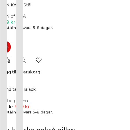
SON Kedja Stål
SON of NOA
769
kr
Beställningsvara 5-8 dagar.
-25%
Lägg till i varukorg
Nandita Sg Black
Dyrberg/Kern
450
kr
599
kr
Beställningsvara 5-8 dagar.