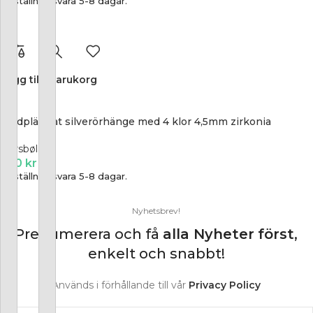
Beställningsvara 5-8 dagar.
Lägg till i varukorg
Guldpläterat silverörhänge med 4 klor 4,5mm zirkonia
Siersbøl
500
kr
Beställningsvara 5-8 dagar.
Nyhetsbrev!
Prenumerera och få
alla Nyheter
först
,
enkelt och snabbt!
Används i förhållande till vår
Privacy Policy