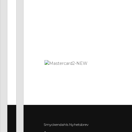
Logistified Ecommerce Jewellery AB (org. nummer 559390-
6299) Älgerumsvägen 39, SE-383 32 MÖNSTERÅS, Sverige E-
post: info@smyckendahls.se
© 2015- 2023 Copyright Smyckendahls.se
Smyckendahls Nyhetsbrev