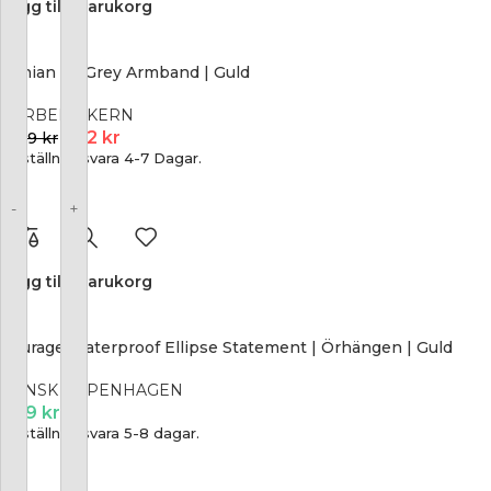
Lägg till i varukorg
Conian Sg Grey Armband | Guld
DYRBERG KERN
862
kr
1 149
kr
Beställningsvara 4-7 Dagar.
-
+
Lägg till i varukorg
Courage Waterproof Ellipse Statement | Örhängen | Guld
DANSK COPENHAGEN
499
kr
Beställningsvara 5-8 dagar.