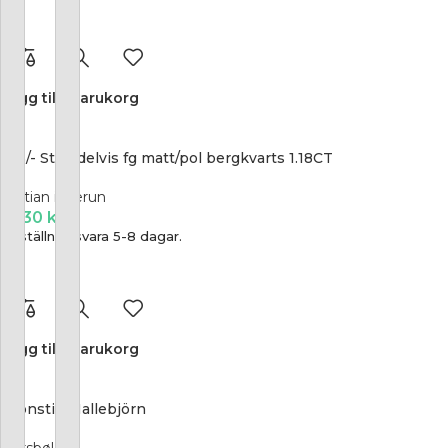
Lägg till i varukorg
925/- Stift, delvis fg matt/pol bergkvarts 1.18CT
bastian inverun
1 930
kr
Beställningsvara 5-8 dagar.
Lägg till i varukorg
Öronstift Nallebjörn