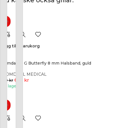
Du kanske också gillar:
-25%
Lägg till i varukorg
Blomdahl – G Butterfly 8 mm Halsband, guld
BLOMDAHL MEDICAL
675
kr
899
kr
I lager
-25%