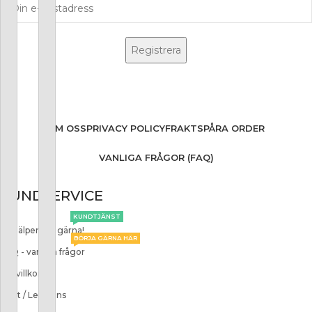
OM OSS
PRIVACY POLICY
FRAKT
SPÅRA ORDER
VANLIGA FRÅGOR (FAQ)
KUNDSERVICE
KUNDTJÄNST
Vi hjälper dig gärna!
BÖRJA GÄRNA HÄR
FAQ - vanliga frågor
Köpvillkor
Frakt / Leverans