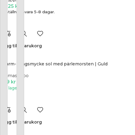
Siersbøl
2 425
kr
Beställningsvara 5-8 dagar.
Lägg till i varukorg
Charm-hängsmycke sol med pärlemorsten | Guld
Thomas Sabo
799
kr
I lager
Lägg till i varukorg