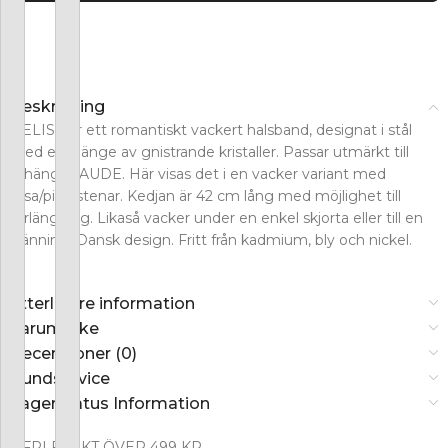
Beskrivning
DELISE är ett romantiskt vackert halsband, designat i stål
med ett hänge av gnistrande kristaller. Passar utmärkt till
örhänget AUDE. Här visas det i en vacker variant med
rosa/pink stenar. Kedjan är 42 cm lång med möjlighet till
förlängning. Likaså vacker under en enkel skjorta eller till en
klänning. Dansk design. Fritt från kadmium, bly och nickel.
Ytterligare information
Varumärke
Recensioner (0)
Kundservice
Lagerstatus Information
FRI FRAKT ÖVER 499 KR