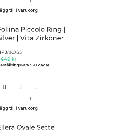
ägg till i varukorg
Follina Piccolo Ring |
Silver | Vita Zirkoner
 52
IF JAKOBS
 449
kr
eställningsvara 5-8 dagar.
ägg till i varukorg
Ellera Ovale Sette