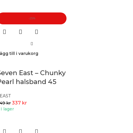
-25%
ägg till i varukorg
Seven East – Chunky
Pearl halsband 45
cm, stål
EAST
337
kr
449
kr
I lager