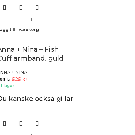
ägg till i varukorg
Anna + Nina – Fish
Cuff armband, guld
NNA + NINA
525
kr
699
kr
I lager
Du kanske också gillar: