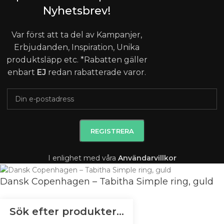
Nyhetsbrev!
Var först att ta del av Kampanjer,
Erbjudanden, Inspiration, Unika
produktsläpp etc. *Rabatten gäller
enbart
EJ
redan rabatterade varor.
I enlighet med våra
A
nvändarvillkor
Dansk Copenhagen – Tabitha Simple ring, guld
359
kr
Slut i lager