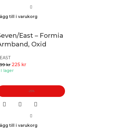
ägg till i varukorg
Seven/East – Formia
Armband, Oxid
EAST
225
kr
299
kr
I lager
-25%
ägg till i varukorg