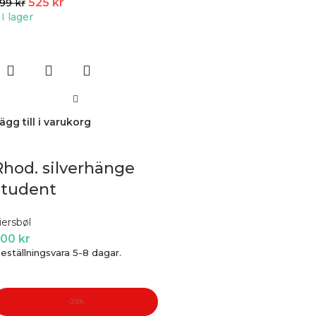
525
kr
699
kr
I lager
ägg till i varukorg
Rhod. silverhänge
student
iersbøl
700
kr
eställningsvara 5-8 dagar.
-25%