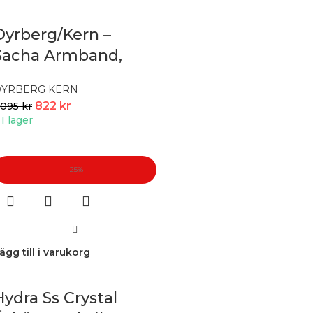
Dyrberg/Kern –
Sacha Armband,
Guld/vit
DYRBERG KERN
822
kr
 095
kr
I lager
-25%
ägg till i varukorg
Hydra Ss Crystal