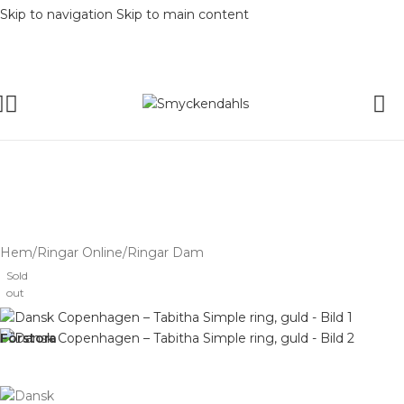
Skip to navigation
Skip to main content
SOMMAR-REA HOS SMYCKENDAH
batter på varor i Lager
% på tusentals varor.
SOMMAR-REA HOS SMYCKENDAHLS,
UPP TILL 25%
Hem
/
Ringar Online
/
Ringar Dam
Sold
out
Förstora