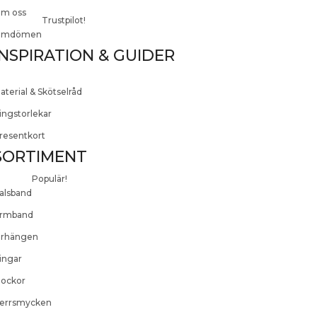
m oss
Trustpilot!
mdömen
INSPIRATION & GUIDER
aterial & Skötselråd
ingstorlekar
resentkort
SORTIMENT
Populär!
alsband
rmband
rhängen
ingar
lockor
errsmycken