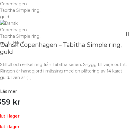
Dansk Copenhagen – Tabitha Simple ring,
guld
Stilfull och enkel ring från Tabitha serien. Snygg till varje outfit.
Ringen är handgjord i mässing med en plätering av 14 karat
guld. Den är (…)
Läs mer
359
kr
lut i lager
lut i lager