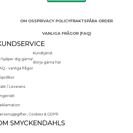
OM OSS
PRIVACY POLICY
FRAKT
SPÅRA ORDER
VANLIGA FRÅGOR (FAQ)
KUNDSERVICE
Kundtjänst
i hjälper dig gärna!
Börja gärna här
AQ - vanliga frågor
öpvillkor
rakt / Leverans
ngerrätt
eklamation
ersonuppgifter, Cookies & GDPR
OM SMYCKENDAHLS