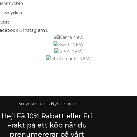
arnsmycken
estsmycken
utlet
acebook
Instagram
Logistified Ecommerce Jewellery AB (org. nummer 559390-6299
Älgerumsvägen 39, SE-383 32 MÖNSTERÅS, Sverige E-post:
info@smyckendahls.se
© 2015- 2023 Copyright Smyckendahls.se
Smyckendahls Nyhetsbrev
Hej! Få 10% Rabatt eller Fri
Frakt på ett köp när du
prenumererar på vårt