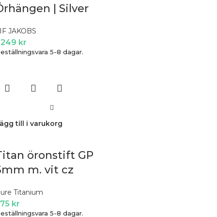
Örhängen | Silver
IF JAKOBS
 249
kr
eställningsvara 5-8 dagar.
ägg till i varukorg
Titan öronstift GP
3mm m. vit cz
ure Titanium
275
kr
eställningsvara 5-8 dagar.