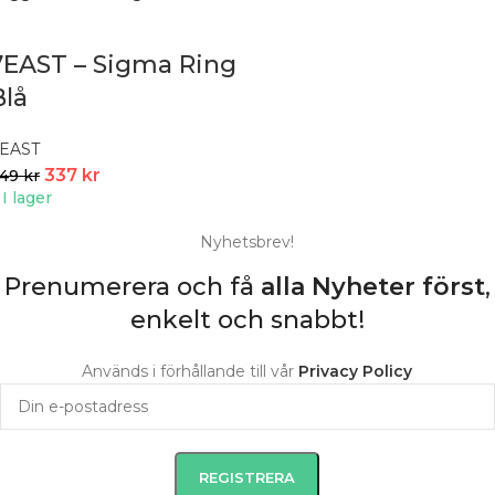
7EAST – Sigma Ring
Blå
EAST
337
kr
449
kr
I lager
Nyhetsbrev!
Prenumerera och få
alla Nyheter
först
,
enkelt och snabbt!
Används i förhållande till vår
Privacy Policy