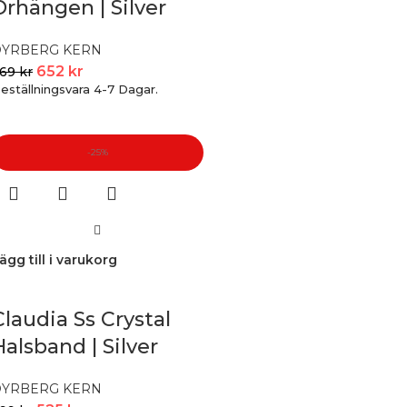
Örhängen | Silver
DYRBERG KERN
652
kr
869
kr
eställningsvara 4-7 Dagar.
-25%
ägg till i varukorg
Claudia Ss Crystal
Halsband | Silver
DYRBERG KERN