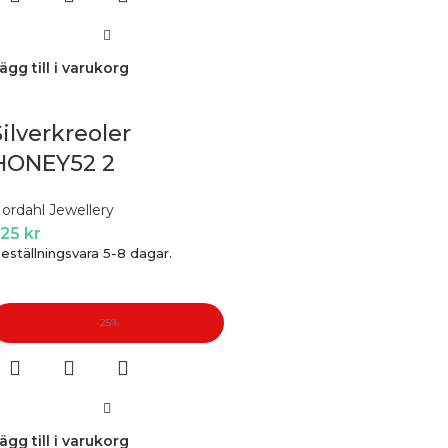
ägg till i varukorg
Silverkreoler
HONEY52 2
ordahl Jewellery
725
kr
eställningsvara 5-8 dagar.
-25%
ägg till i varukorg