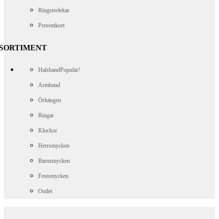
Ringstorlekar
Presentkort
SORTIMENT
Halsband
Populär!
Armband
Örhängen
Ringar
Klockor
Herrsmycken
Barnsmycken
Festsmycken
Outlet