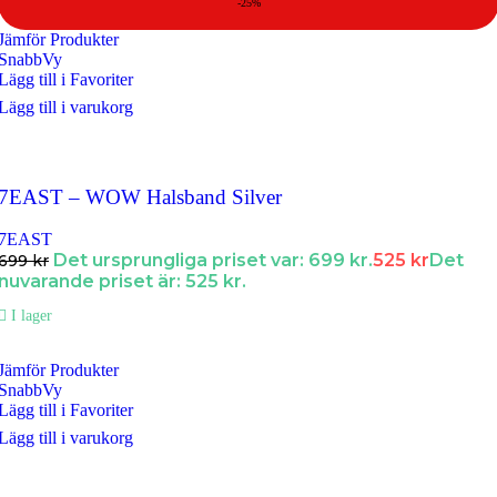
-25%
Jämför Produkter
SnabbVy
Lägg till i Favoriter
Lägg till i varukorg
7EAST – WOW Halsband Silver
7EAST
Det ursprungliga priset var: 699 kr.
525
kr
Det
699
kr
nuvarande priset är: 525 kr.
I lager
Jämför Produkter
SnabbVy
Lägg till i Favoriter
Lägg till i varukorg