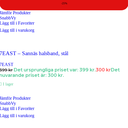
-25%
Jämför Produkter
SnabbVy
Lägg till i Favoriter
Lägg till i varukorg
7EAST – Sannäs halsband, stål
7EAST
Det ursprungliga priset var: 399 kr.
300
kr
Det
399
kr
nuvarande priset är: 300 kr.
I lager
Jämför Produkter
SnabbVy
Lägg till i Favoriter
Lägg till i varukorg