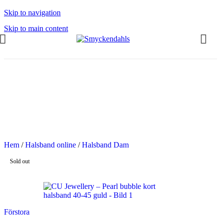
Skip to navigation
Skip to main content
OMMAR-REA HOS SMYCKENDAHLS
abatter på varor i Lager
5% på tusentals varor.
OMMAR-REA HOS SMYCKENDAHLS,
PP TILL 25%
Hem
/
Halsband online
/
Halsband Dam
Sold out
Förstora