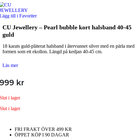
Lägg till i Favoriter
CU Jewellery – Pearl bubble kort halsband 40-45
guld
18 karats guld-pläterat halsband i återvunnet silver med en pärla med
formen som ett ekollon. Längd på kedjan 40-45 cm.
Läs mer
999
kr
Slut i lager
Slut i lager
FRI FRAKT ÖVER 499 KR
ÖPPET KÖP I 90 DAGAR