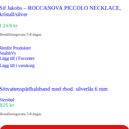
Sif Jakobs – ROCCANOVA PICCOLO NECKLACE,
kristall/silver
1 249
kr
Beställningsvara 5-8 dagar.
Jämför Produkter
SnabbVy
Lägg till i Favoriter
Lägg till i varukorg
Sötvattenspärlhalsband med rhod. silverlås 6 mm
Siersbøl
925
kr
Beställningsvara 5-8 dagar.