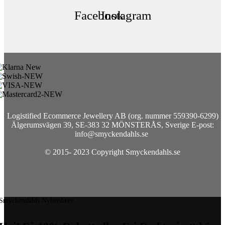
Facebook
Instagram
Logistified Ecommerce Jewellery AB (org. nummer 559390-6299)
Älgerumsvägen 39, SE-383 32 MÖNSTERÅS, Sverige E-post:
info@smyckendahls.se
© 2015- 2023 Copyright Smyckendahls.se
Smyckendahls Nyhetsbrev