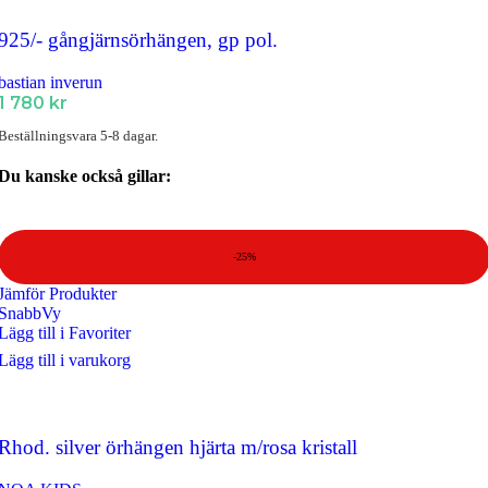
925/- gångjärnsörhängen, gp pol.
bastian inverun
1 780
kr
Beställningsvara 5-8 dagar.
Du kanske också gillar:
-25%
Jämför Produkter
SnabbVy
Lägg till i Favoriter
Lägg till i varukorg
Rhod. silver örhängen hjärta m/rosa kristall