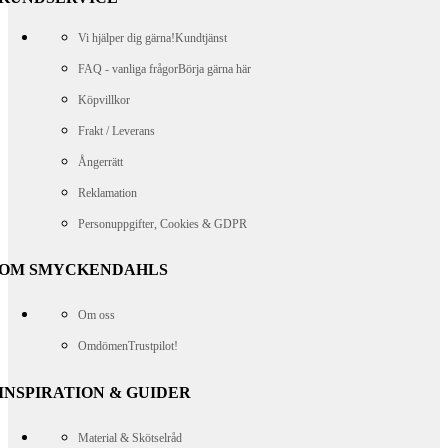
Vi hjälper dig gärna!
Kundtjänst
FAQ - vanliga frågor
Börja gärna här
Köpvillkor
Frakt / Leverans
Ångerrätt
Reklamation
Personuppgifter, Cookies & GDPR
OM SMYCKENDAHLS
Om oss
Omdömen
Trustpilot!
INSPIRATION & GUIDER
Material & Skötselråd