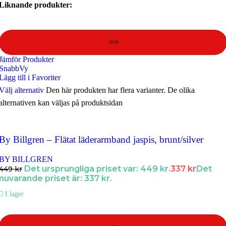
Liknande produkter:
-25%
Jämför Produkter
SnabbVy
Lägg till i Favoriter
Välj alternativ
Den här produkten har flera varianter. De olika
alternativen kan väljas på produktsidan
By Billgren – Flätat läderarmband jaspis, brunt/silver
BY BILLGREN
Det ursprungliga priset var: 449 kr.
337
kr
Det
449
kr
nuvarande priset är: 337 kr.
I lager