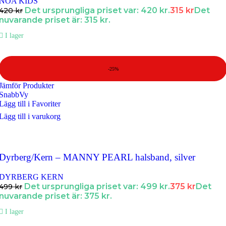
NOA KIDS
Det ursprungliga priset var: 420 kr.
315
kr
Det
420
kr
nuvarande priset är: 315 kr.
I lager
-25%
Jämför Produkter
SnabbVy
Lägg till i Favoriter
Lägg till i varukorg
Dyrberg/Kern – MANNY PEARL halsband, silver
DYRBERG KERN
Det ursprungliga priset var: 499 kr.
375
kr
Det
499
kr
nuvarande priset är: 375 kr.
I lager