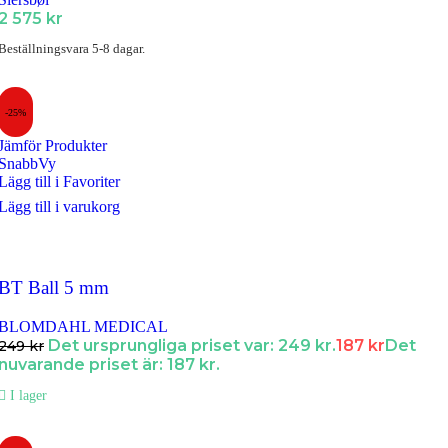
2 575
kr
Beställningsvara 5-8 dagar.
-25%
Jämför Produkter
SnabbVy
Lägg till i Favoriter
Lägg till i varukorg
BT Ball 5 mm
BLOMDAHL MEDICAL
Det ursprungliga priset var: 249 kr.
187
kr
Det
249
kr
nuvarande priset är: 187 kr.
I lager