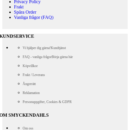
Privacy Policy
Frakt
Spåra Order
Vanliga frågor (FAQ)
KUNDSERVICE
Vi hjälper dig gärna!
Kundtjänst
FAQ - vanliga frågor
Börja gärna här
Köpvillkor
Frakt / Leverans
Ångerrätt
Reklamation
Personuppgifter, Cookies & GDPR
OM SMYCKENDAHLS
Om oss