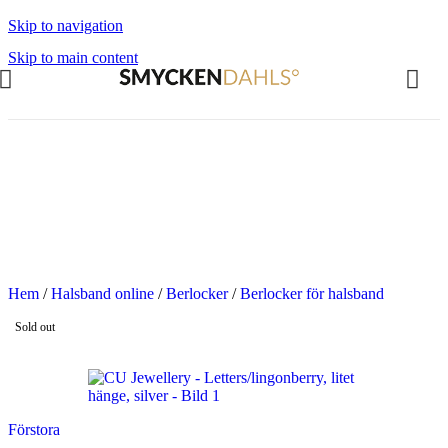
Skip to navigation
Skip to main content
OMMAR-REA HOS SMYCKENDAHLS
abatter på varor i Lager
5% på tusentals varor.
OMMAR-REA HOS SMYCKENDAHLS,
PP TILL 25%
Hem
/
Halsband online
/
Berlocker
/
Berlocker för halsband
Sold out
Förstora