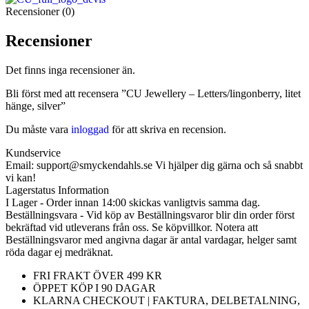
Recensioner (0)
Recensioner
Det finns inga recensioner än.
Bli först med att recensera ”CU Jewellery – Letters/lingonberry, litet
hänge, silver”
Du måste vara
inloggad
för att skriva en recension.
Kundservice
Email: support@smyckendahls.se Vi hjälper dig gärna och så snabbt
vi kan!
Lagerstatus Information
I Lager - Order innan 14:00 skickas vanligtvis samma dag.
Beställningsvara - Vid köp av Beställningsvaror blir din order först
bekräftad vid utleverans från oss. Se köpvillkor. Notera att
Beställningsvaror med angivna dagar är antal vardagar, helger samt
röda dagar ej medräknat.
FRI FRAKT ÖVER 499 KR
ÖPPET KÖP I 90 DAGAR
KLARNA CHECKOUT | FAKTURA, DELBETALNING,