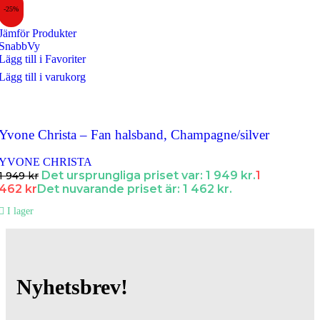
-25%
Jämför Produkter
SnabbVy
Lägg till i Favoriter
Lägg till i varukorg
Yvone Christa – Fan halsband, Champagne/silver
YVONE CHRISTA
Det ursprungliga priset var: 1 949 kr.
1
1 949
kr
462
kr
Det nuvarande priset är: 1 462 kr.
I lager
Nyhetsbrev!