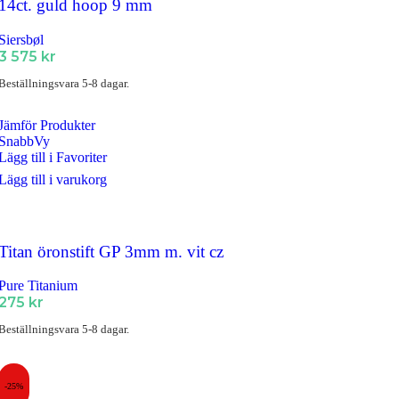
14ct. guld hoop 9 mm
Siersbøl
3 575
kr
Beställningsvara 5-8 dagar.
Jämför Produkter
SnabbVy
Lägg till i Favoriter
Lägg till i varukorg
Titan öronstift GP 3mm m. vit cz
Pure Titanium
275
kr
Beställningsvara 5-8 dagar.
-25%