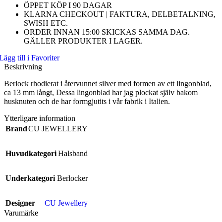
ÖPPET KÖP I 90 DAGAR
KLARNA CHECKOUT | FAKTURA, DELBETALNING,
SWISH ETC.
ORDER INNAN 15:00 SKICKAS SAMMA DAG.
GÄLLER PRODUKTER I LAGER.
Lägg till i Favoriter
Beskrivning
Berlock rhodierat i återvunnet silver med formen av ett lingonblad,
ca 13 mm långt, Dessa lingonblad har jag plockat själv bakom
husknuten och de har formgjutits i vår fabrik i Italien.
Ytterligare information
Brand
CU JEWELLERY
Huvudkategori
Halsband
Underkategori
Berlocker
Designer
CU Jewellery
Varumärke