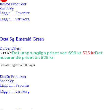
Jämför Produkter
SnabbVy
Lägg till i Favoriter
Lägg till i varukorg
Octa Sg Emerald Green
Dyrberg/Kern
Det ursprungliga priset var: 699 kr.
525
kr
Det
699
kr
nuvarande priset är: 525 kr.
Beställningsvara 5-8 dagar.
Jämför Produkter
SnabbVy
Lägg till i Favoriter
Lägg till i varukorg