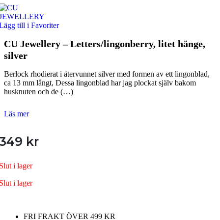
Lägg till i Favoriter
CU Jewellery – Letters/lingonberry, litet hänge,
silver
Berlock rhodierat i återvunnet silver med formen av ett lingonblad,
ca 13 mm långt, Dessa lingonblad har jag plockat själv bakom
husknuten och de (…)
Läs mer
349
kr
Slut i lager
Slut i lager
FRI FRAKT ÖVER 499 KR