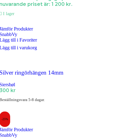
nuvarande priset är: 1 200 kr.
I lager
Jämför Produkter
SnabbVy
Lägg till i Favoriter
Lägg till i varukorg
Silver ringörhängen 14mm
Siersbøl
300
kr
Beställningsvara 5-8 dagar.
-25%
Jämför Produkter
SnabbVy