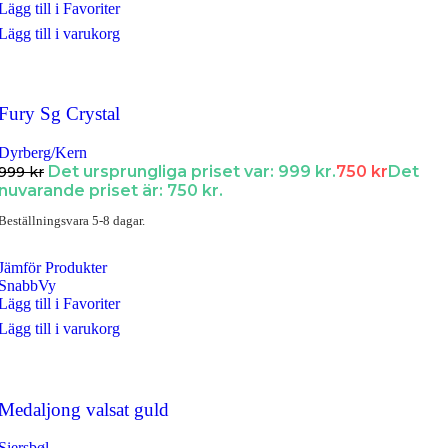
Lägg till i Favoriter
Lägg till i varukorg
Fury Sg Crystal
Dyrberg/Kern
Det ursprungliga priset var: 999 kr.
750
kr
Det
999
kr
nuvarande priset är: 750 kr.
Beställningsvara 5-8 dagar.
Jämför Produkter
SnabbVy
Lägg till i Favoriter
Lägg till i varukorg
Medaljong valsat guld
Siersbøl