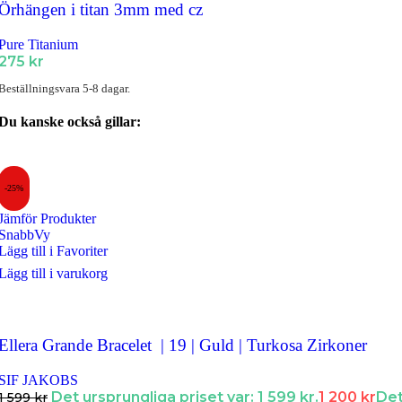
Örhängen i titan 3mm med cz
Pure Titanium
275
kr
Beställningsvara 5-8 dagar.
Du kanske också gillar:
-25%
Jämför Produkter
SnabbVy
Lägg till i Favoriter
Lägg till i varukorg
Ellera Grande Bracelet | 19 | Guld | Turkosa Zirkoner
SIF JAKOBS
Det ursprungliga priset var: 1 599 kr.
1 200
kr
De
1 599
kr