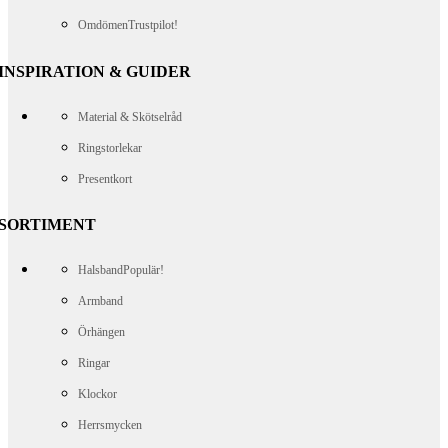
Omdömen
Trustpilot!
INSPIRATION & GUIDER
Material & Skötselråd
Ringstorlekar
Presentkort
SORTIMENT
Halsband
Populär!
Armband
Örhängen
Ringar
Klockor
Herrsmycken