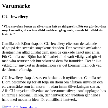
Varumärke
CU Jewellery
"Våra smycken består av silver som haft ett tidigare liv. För oss gör det våra
smycken unika, vi vet inte alltid vad de en gång varit, men de bär alltid sin
historia."
Camilla och Björn skapade CU Jewellery eftersom de saknade
något på den svenska smyckemarknaden. Den svenska avskalade
designen har alltid tilltalat dem, men de önskade något mer än så.
För Camilla och Björn har hållbarhet alltid varit viktigt vad gör vi
med våra resurser och hur säkrar vi dem för framtiden. Det är lika
viktigt hur smycket är designat som var det kommer ifrån och vad
det lämnar efter sig.
CU Jewellery skapades av en önskan och nyfikenhet. Camilla och
Björn bestämde sig för att följa sin dröm om hållbara smycken och
ett varumärke som tar ansvar – redan innan tillverkningen startar.
Alla CU smycken tillverkas av återvunnet silver, i små upplagor, hos
en familj i Toscana i Italien, där hantverk och tradition går hand i
hand med moderna idéer för ett hållbart hantverk.