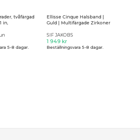
rader, tvåfärgad
Ellisse Cinque Halsband |
1 in,
Guld | Multifärgade Zirkoner
run
SIF JAKOBS
1 949
kr
ara 5-8 dagar.
Beställningsvara 5-8 dagar.
Passion
Buckle S
Halsband
DANSK
499
kr
Beställni