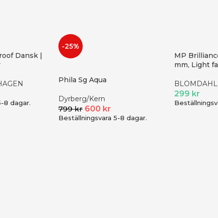
-25%
roof Dansk |
MP Brillian
r
mm, Light f
Phila Sg Aqua
HAGEN
BLOMDAHL
299
kr
Dyrberg/Kern
5-8 dagar.
Beställningsv
799
kr
600
kr
Beställningsvara 5-8 dagar.