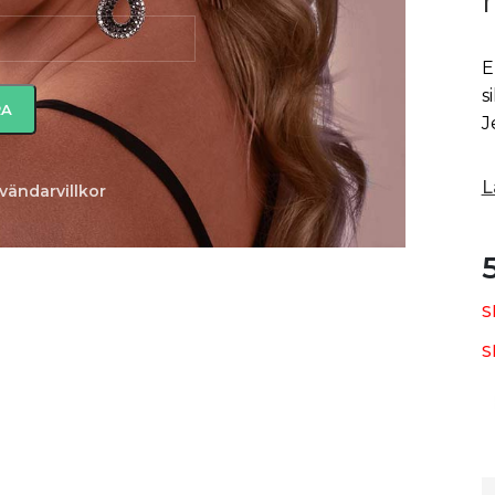
E
s
J
L
vändarvillkor
S
S