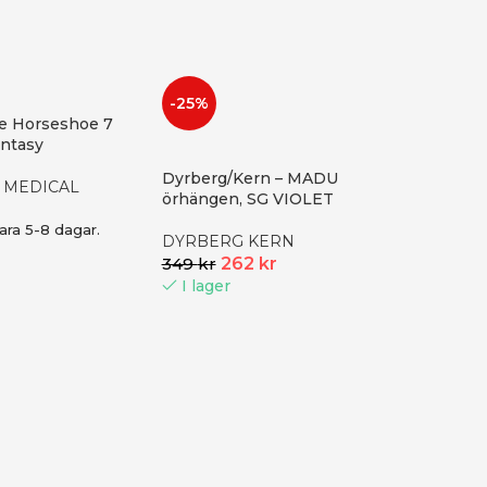
-25%
ce Horseshoe 7
antasy
Dyrberg/Kern – MADU
 MEDICAL
örhängen, SG VIOLET
ara 5-8 dagar.
DYRBERG KERN
349
kr
262
kr
I lager
-25%
Stiftörh
silver | 
Thomas 
799
kr