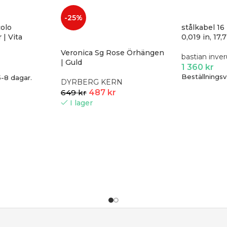
-25%
colo
stålkabel 16 
 | Vita
0,019 in, 17,7
Veronica Sg Rose Örhängen
bastian inve
| Guld
1 360
kr
Beställningsv
5-8 dagar.
DYRBERG KERN
649
kr
487
kr
I lager