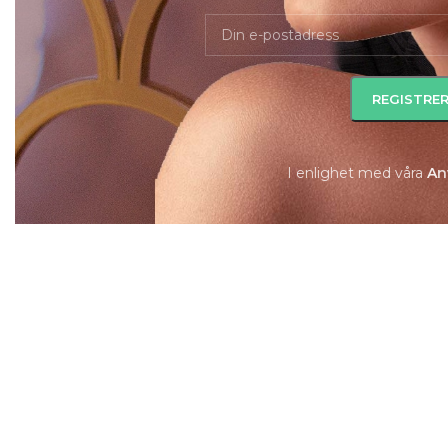
I enlighet med våra
A
n