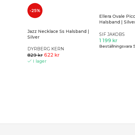
-25%
Ellera Ovale Pic
Halsband | Silver
Zirkoner
Jazz Necklace Ss Halsband |
SIF JAKOBS
Silver
1 199
kr
Beställningsvara 
DYRBERG KERN
829
kr
622
kr
I lager