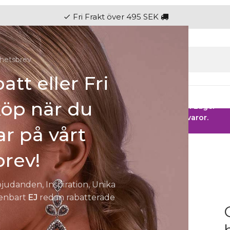
hetsbrev
att eller Fri
gen
Ringar
Klockor
Herr
Barn
Fest
köp när du
 HOS SMYCKENDAHLS
Rabatter på varor i Lager
25% på tusentals varor.
r på vårt
rev!
bjudanden, Inspiration, Unika
 enbart
EJ
redan rabatterade