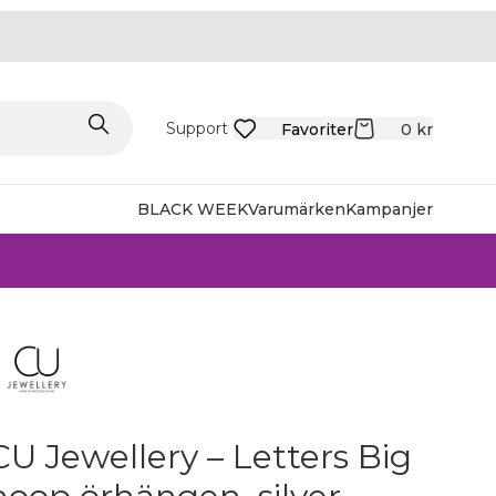
Support
Favoriter
0
kr
BLACK WEEK
Varumärken
Kampanjer
CU Jewellery – Letters Big