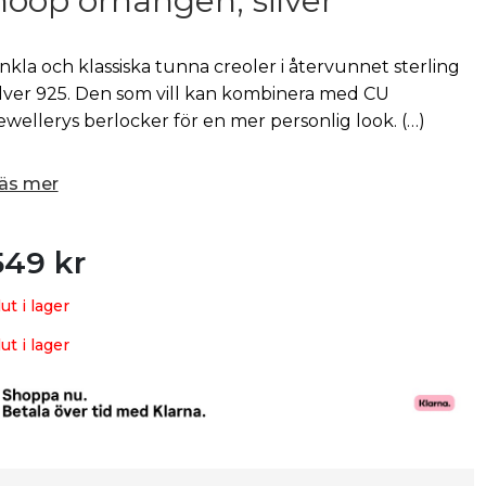
hoop örhängen, silver
nkla och klassiska tunna creoler i återvunnet sterling
ilver 925. Den som vill kan kombinera med CU
ewellerys berlocker för en mer personlig look. (…)
äs mer
549
kr
lut i lager
lut i lager