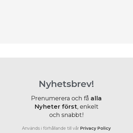
J
Ö
B
Nyhetsbrev!
Prenumerera och få
alla
Nyheter
först
, enkelt
och snabbt!
Används i förhållande till vår
Privacy Policy