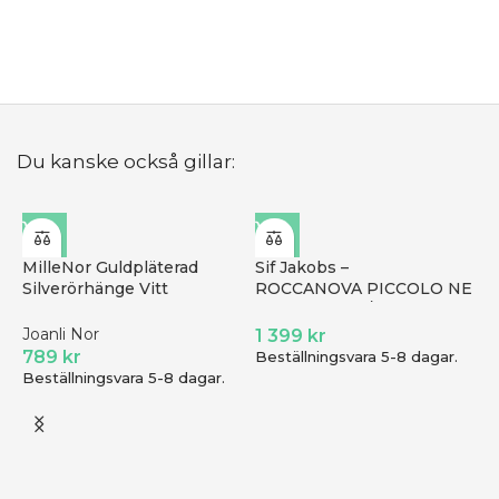
B
Du kanske också gillar:
MilleNor Guldpläterad
Sif Jakobs –
Silverörhänge Vitt
ROCCANOVA PICCOLO NE
30453945900
CKLACE, grön/guld
Joanli Nor
1 399
kr
789
kr
Beställningsvara 5-8 dagar.
Beställningsvara 5-8 dagar.