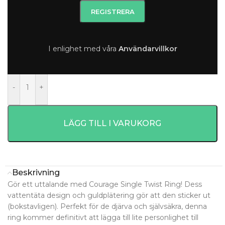
549
kr
Beställningsvara 5-8 dagar.
I enlighet med våra
A
nvändarvillkor
Beställningsvara 5-8 dagar.
-
+
LÄGG TILL I VARUKORG
Beskrivning
Gör ett uttalande med Courage Single Twist Ring! Dess
vattentäta design och guldplätering gör att den sticker ut
(bokstavligen). Perfekt för de djärva och självsäkra, denna
ring kommer definitivt att lägga till lite personlighet till