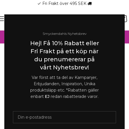
Fri Frakt över 495 SEK
check
SOMMAR-REA HOS SMYCKENDAHLS,
Smyckendahls Nyhetsbrev
UPP TILL 25%
Hej! Få 10% Rabatt eller
Hem
/
Ringar Online
/
Ringar Dam
Fri Frakt på ett köp när
du prenumererar på
Förstora
vårt Nyhetsbrev!
Var först att ta del av Kampanjer,
Erbjudanden, Inspiration, Unika
produktsläpp etc. *Rabatten gäller
enbart
EJ
redan rabatterade varor.
Courage Waterproof Single Twist
Statement | Ring | Guld