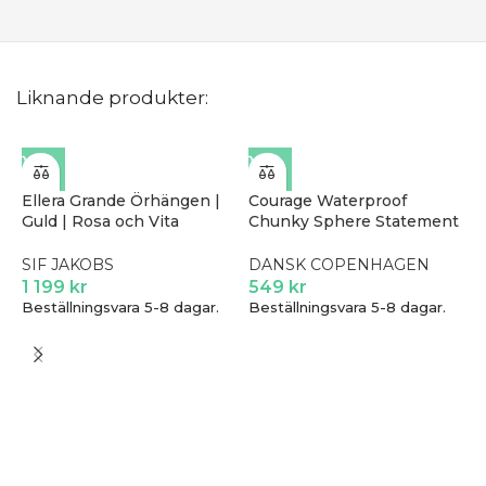
Liknande produkter:
Ellera Grande Örhängen |
Courage Waterproof
Guld | Rosa och Vita
Chunky Sphere Statement
Zirkoner
| Ring | Guld
SIF JAKOBS
DANSK COPENHAGEN
1 199
kr
549
kr
Beställningsvara 5-8 dagar.
Beställningsvara 5-8 dagar.
A
|
z
S
1