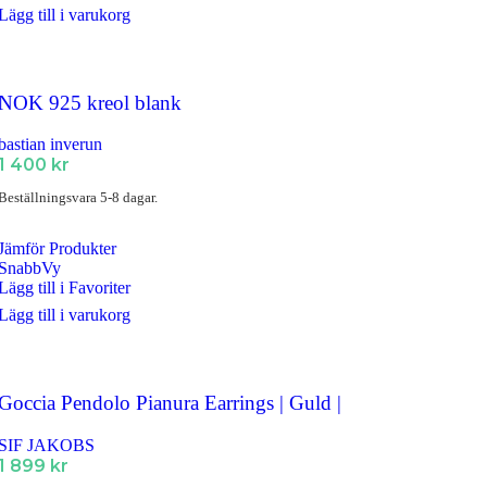
Lägg till i varukorg
NOK 925 kreol blank
bastian inverun
1 400
kr
Beställningsvara 5-8 dagar.
Jämför Produkter
SnabbVy
Lägg till i Favoriter
Lägg till i varukorg
Goccia Pendolo Pianura Earrings | Guld |
SIF JAKOBS
1 899
kr