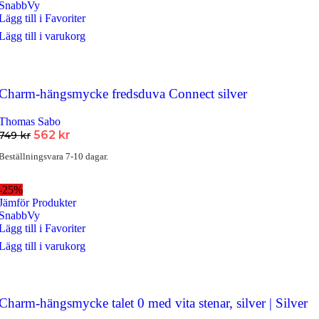
SnabbVy
Lägg till i Favoriter
Lägg till i varukorg
Charm-hängsmycke fredsduva Connect silver
Thomas Sabo
Det
Det
562
kr
749
kr
ursprungliga
nuvarande
Beställningsvara 7-10 dagar.
priset
priset
var:
är:
749 kr.
562 kr.
-25%
Jämför Produkter
SnabbVy
Lägg till i Favoriter
Lägg till i varukorg
Charm-hängsmycke talet 0 med vita stenar, silver | Silver