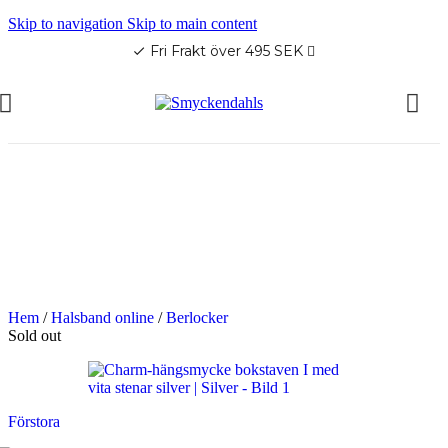
Skip to navigation
Skip to main content
Fri Frakt över 495 SEK
check
OMMAR-REA HOS SMYCKENDAHLS
abatter på varor i Lager
5% på tusentals varor.
OMMAR-REA HOS SMYCKENDAHLS,
PP TILL 25%
Hem
/
Halsband online
/
Berlocker
Sold out
Förstora