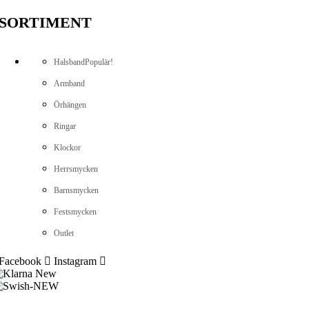
SORTIMENT
Halsband
Populär!
Armband
Örhängen
Ringar
Klockor
Herrsmycken
Barnsmycken
Festsmycken
Outlet
Facebook
Instagram