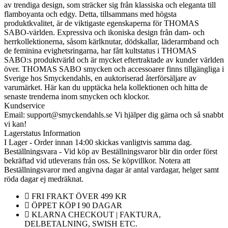
av trendiga design, som sträcker sig från klassiska och eleganta till
flamboyanta och edgy. Detta, tillsammans med högsta
produktkvalitet, är de viktigaste egenskaperna för THOMAS
SABO-världen. Expressiva och ikoniska design från dam- och
herrkollektionerna, såsom kärlknutar, dödskallar, läderarmband och
de feminina evighetsringarna, har fått kultstatus i THOMAS
SABO:s produktvärld och är mycket eftertraktade av kunder världen
över. THOMAS SABO smycken och accessoarer finns tillgängliga i
Sverige hos Smyckendahls, en auktoriserad återförsäljare av
varumärket. Här kan du upptäcka hela kollektionen och hitta de
senaste trenderna inom smycken och klockor.
Kundservice
Email: support@smyckendahls.se Vi hjälper dig gärna och så snabbt
vi kan!
Lagerstatus Information
I Lager - Order innan 14:00 skickas vanligtvis samma dag.
Beställningsvara - Vid köp av Beställningsvaror blir din order först
bekräftad vid utleverans från oss. Se köpvillkor. Notera att
Beställningsvaror med angivna dagar är antal vardagar, helger samt
röda dagar ej medräknat.
FRI FRAKT ÖVER 499 KR
ÖPPET KÖP I 90 DAGAR
KLARNA CHECKOUT | FAKTURA,
DELBETALNING, SWISH ETC.