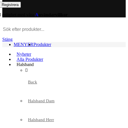
I enlighet med våra
A
nvändarvillkor
Stäng
MENYER
Produkter
Nyheter
Alla Produkter
Halsband
Back
Halsband Dam
Halsband Herr