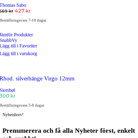
Thomas Sabo
Det
Det
427
kr
569
kr
ursprungliga
nuvarande
Beställningsvara 7-10 dagar.
priset
priset
var:
är:
569 kr.
427 kr.
Jämför Produkter
SnabbVy
Lägg till i Favoriter
Lägg till i varukorg
Rhod. silverhänge Virgo 12mm
Siersbøl
300
kr
Beställningsvara 5-8 dagar.
Nyhetsbrev!
Prenumerera och få
alla Nyheter
först
, enkelt