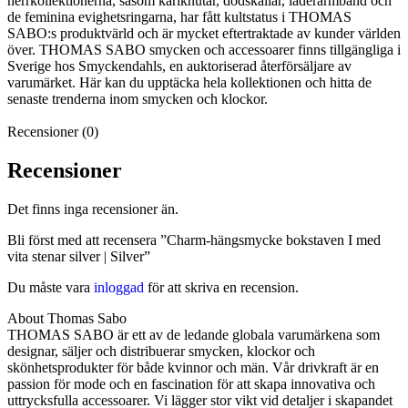
herrkollektionerna, såsom kärlknutar, dödskallar, läderarmband och
de feminina evighetsringarna, har fått kultstatus i THOMAS
SABO:s produktvärld och är mycket eftertraktade av kunder världen
över. THOMAS SABO smycken och accessoarer finns tillgängliga i
Sverige hos Smyckendahls, en auktoriserad återförsäljare av
varumärket. Här kan du upptäcka hela kollektionen och hitta de
senaste trenderna inom smycken och klockor.
Recensioner (0)
Recensioner
Det finns inga recensioner än.
Bli först med att recensera ”Charm-hängsmycke bokstaven I med
vita stenar silver | Silver”
Du måste vara
inloggad
för att skriva en recension.
About Thomas Sabo
THOMAS SABO är ett av de ledande globala varumärkena som
designar, säljer och distribuerar smycken, klockor och
skönhetsprodukter för både kvinnor och män. Vår drivkraft är en
passion för mode och en fascination för att skapa innovativa och
uttrycksfulla accessoarer. Vi lägger stor vikt vid detaljer i skapandet