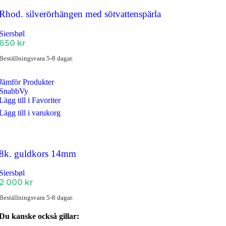
Rhod. silverörhängen med sötvattenspärla
Siersbøl
650
kr
Beställningsvara 5-8 dagar.
Jämför Produkter
SnabbVy
Lägg till i Favoriter
Lägg till i varukorg
8k. guldkors 14mm
Siersbøl
2 000
kr
Beställningsvara 5-8 dagar.
Du kanske också gillar: