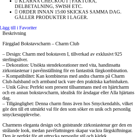
KLARNA CHECKOUT | FAKTURA,
DELBETALNING, SWISH ETC.
ORDER INNAN 15:00 SKICKAS SAMMA DAG.
GÄLLER PRODUKTER I LAGER.
Lägg till i Favoriter
Beskrivning
Färgglad Bokstavscharm – Charm Club
– Design: Charm med bokstaven I, tillverkad av exklusivt 925
sterlingsilver.
– Dekoration: Utsökta stendekorationer med vita, handinsatta
zirkoniastenar i pavéinställning för en fantastisk färgkombination.
– Kompatibilitet: Kan kombineras med andra charms på Charm
Club-halsband och armband tack vare den praktiska karbinhaken.
– Unik Gåva: Perfekt som present tillsammans med en hjärtcharm
och en annan bokstavscharm, idealisk för årsdagar eller Alla hjärtans
dag.
– Tillgänglighet: Denna charm finns även hos Smyckendahls, vilket
gör den till ett utmärkt val för den som söker en unik och personlig
smyckesupplevelse.
Charmens eleganta design och gnistrande zirkoniastenar ger den en
strålande look, medan pavéfattningen skapar vackra färgskiftningar.
Den är perfekt för att uttrycka personlig stil och kärlek.