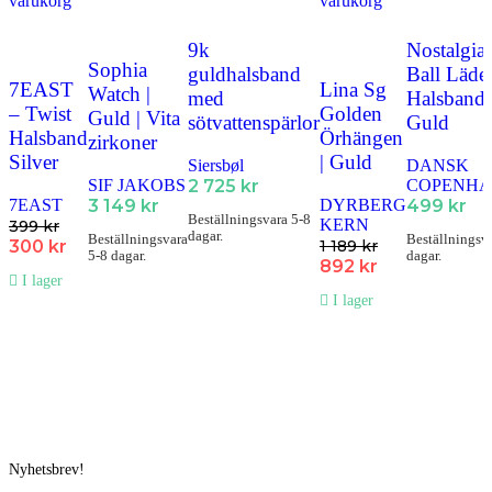
varukorg
varukorg
9k
Nostalgia
Sophia
guldhalsband
Ball Läder
7EAST
Lina Sg
Watch |
med
Halsband 
– Twist
Golden
Guld | Vita
sötvattenspärlor
Guld
Halsband
Örhängen
zirkoner
Silver
| Guld
Siersbøl
DANSK
SIF JAKOBS
2 725
kr
COPENH
7EAST
3 149
kr
DYRBERG
499
kr
Beställningsvara 5-8
KERN
399
kr
dagar.
Beställningsvara
Beställningsv
300
kr
1 189
kr
5-8 dagar.
dagar.
892
kr
I lager
I lager
Nyhetsbrev!