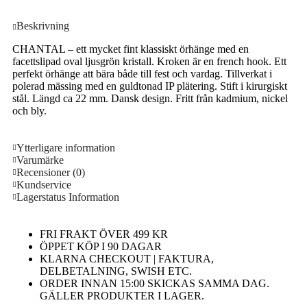
Beskrivning
CHANTAL – ett mycket fint klassiskt örhänge med en
facettslipad oval ljusgrön kristall. Kroken är en french hook. Ett
perfekt örhänge att bära både till fest och vardag. Tillverkat i
polerad mässing med en guldtonad IP plätering. Stift i kirurgiskt
stål. Längd ca 22 mm. Dansk design. Fritt från kadmium, nickel
och bly.
Ytterligare information
Varumärke
Recensioner (0)
Kundservice
Lagerstatus Information
FRI FRAKT ÖVER 499 KR
ÖPPET KÖP I 90 DAGAR
KLARNA CHECKOUT | FAKTURA,
DELBETALNING, SWISH ETC.
ORDER INNAN 15:00 SKICKAS SAMMA DAG.
GÄLLER PRODUKTER I LAGER.