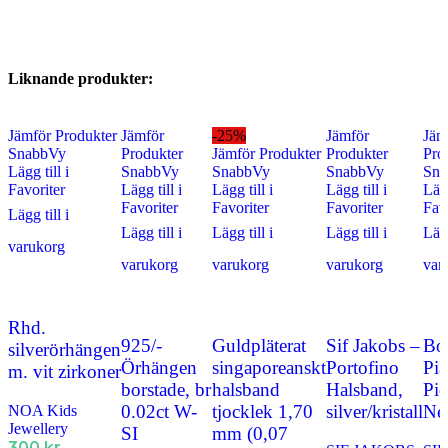
Liknande produkter:
Jämför Produkter
Jämför
-25%
Jämför
Jäm
SnabbVy
Produkter
Jämför Produkter
Produkter
Pro
Lägg till i
SnabbVy
SnabbVy
SnabbVy
Sna
Favoriter
Lägg till i
Lägg till i
Lägg till i
Lägg
Favoriter
Favoriter
Favoriter
Fav
Lägg till i
Lägg till i
Lägg till i
Lägg till i
Lägg
varukorg
varukorg
varukorg
varukorg
var
Rhd.
925/-
Guldpläterat
Sif Jakobs –
Bo
silverörhängen
Örhängen
singaporeanskt
Portofino
Pia
m. vit zirkoner
borstade, br
halsband
Halsband,
Pic
0.02ct W-
tjocklek 1,70
silver/kristall
Nec
NOA Kids
Jewellery
SI
mm (0,07
300
kr