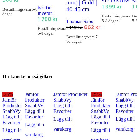
SIF JAKOBS
SI
tum) | Guld |
1 399
kr
1 
bastian
40-45 cm
Beställningsvara 5-8
inverun
dagar.
Beställningsvara
Best
1 780
kr
5-8 dagar.
5-8 
Thomas Sabo
862
kr
1 149
kr
Beställningsvara
5-8 dagar.
Beställningsvara 7-
10 dagar.
Du kanske också gillar:
-25%
Jämför
Jämför Produkter
-25%
Jämför Prod
Jämför
Produkter
SnabbVy
Jämför
SnabbVy
Produkter
SnabbVy
Lägg till i
Produkter
Lägg till i
SnabbVy
Lägg till i
Favoriter
SnabbVy
Favoriter
Lägg till i
Favoriter
Lägg till i
Lägg till i
Lägg till i
Favoriter
Favoriter
Lägg till i
varukorg
varukorg
Lägg till i
Lägg till i
varukorg