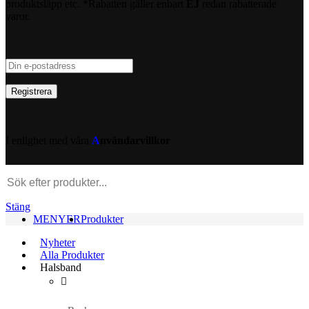
produktsläpp etc. *Rabatten gäller enbart
EJ
redan rabatterade
varor.
I enlighet med våra
A
nvändarvillkor
Stäng
MENYER
Produkter
Nyheter
Alla Produkter
Halsband