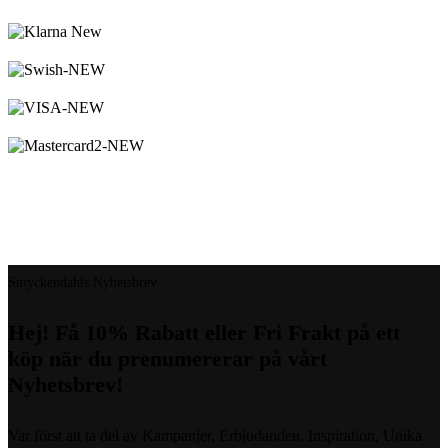
Logistified Ecommerce Jewellery AB (org. nummer 559390-6299)
Älgerumsvägen 39, SE-383 32 MÖNSTERÅS, Sverige E-post:
info@smyckendahls.se
© 2015- 2023 Copyright Smyckendahls.se
Smyckendahls Nyhetsbrev
Hej! Få 10% Rabatt eller Fri Frakt på ett
köp när du prenumererar på vårt
Nyhetsbrev!
Var först att ta del av Kampanjer, Erbjudanden, Inspiration, Unika