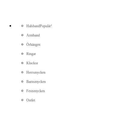
Halsband
Populär!
Armband
Örhängen
Ringar
Klockor
Herrsmycken
Barnsmycken
Festsmycken
Outlet