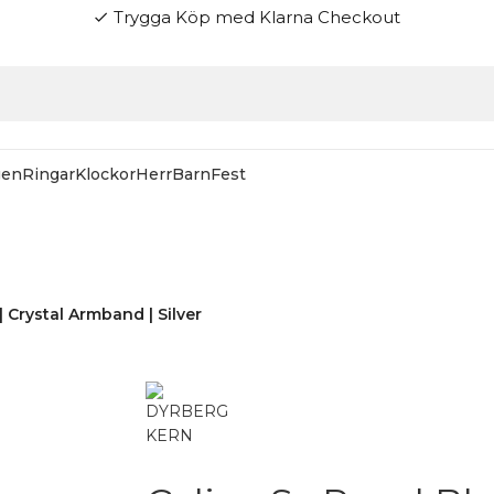
Trygga Köp med Klarna Checkout
check
gen
Ringar
Klockor
Herr
Barn
Fest
 HOS SMYCKENDAHLS
Rabatter på varor i Lager
25% på tusentals varor.
| Crystal Armband | Silver