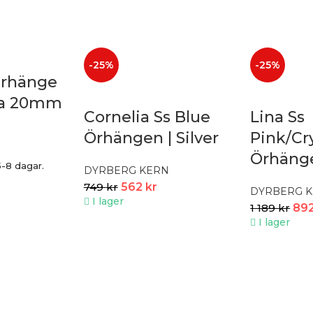
-25%
-25%
erhänge
ta 20mm
Cornelia Ss Blue
Lina Ss
Örhängen | Silver
Pink/Cr
Örhänge
5-8 dagar.
DYRBERG KERN
749
kr
562
kr
DYRBERG 
I lager
1 189
kr
89
I lager