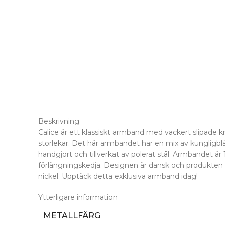
Beskrivning
Calice är ett klassiskt armband med vackert slipade kris
storlekar. Det här armbandet har en mix av kungligblå o
handgjort och tillverkat av polerat stål. Armbandet är
förlängningskedja. Designen är dansk och produkten ä
nickel. Upptäck detta exklusiva armband idag!
Ytterligare information
METALLFÄRG