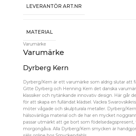
LEVERANTÖR ART.NR
MATERIAL
Varumärke
Varumärke
Dyrberg Kern
Dyrberg/Kern är ett varumärke som aldrig slutar att 
Gitte Dyrberg och Henning Kern det danska varumärk
klassiker och nytänkande innovativ design. Här går det a
för att skapa en fulländat klädsel. Vackra Swarovskikri
möter vågade och skulpturala metaller. Dyrberg/Kerns
hälsovänliga material och de har en mycket noggrann
passar utmärkt att ge bort som födelsedagspresent, t
morgongåva. Alla Dyrberg/Kern smycken är handgjor
säljs online hos Smyckendahls.