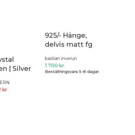
925/- Hänge,
delvis matt fg
ystal
bastian inverun
1 700
kr
n | Silver
Beställningsvara 5-8 dagar.
KERN
2
kr
G He
BLOMD
849
kr
Beställni