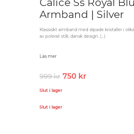
Calice Ss Royal Blu
Armband | Silver
Klassiskt armband med slipade kristaller i olik
av polerat stål, dansk design. (…)
Läs mer
750
kr
999
kr
Slut i lager
Slut i lager