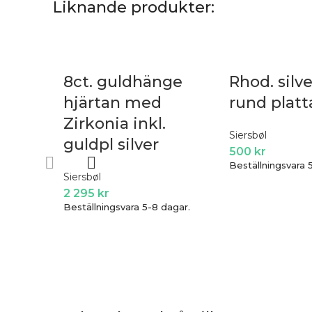
Liknande produkter:
8ct. guldhänge
Rhod. silv
hjärtan med
rund plat
Zirkonia inkl.
Siersbøl
guldpl silver
500
kr
Beställningsvara 
Siersbøl
2 295
kr
Beställningsvara 5-8 dagar.