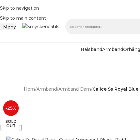
Skip to navigation
Skip to main content
Meny
Halsband
Armband
Örhän
SOMMAR-REA
Hem
/
Armband
/
Armband Dam
/
Calice Ss Royal Blue 
-25%
SOLD
OUT