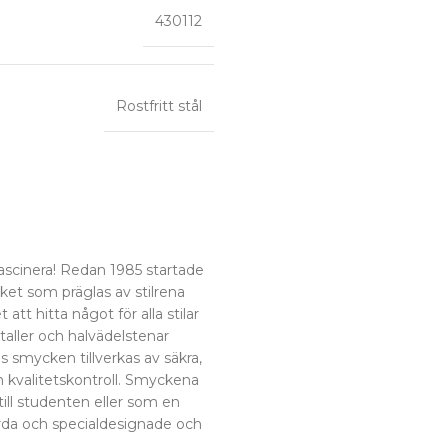
430112
Rostfritt stål
fascinera! Redan 1985 startade
et som präglas av stilrena
tt hitta något för alla stilar
staller och halvädelstenar
 smycken tillverkas av säkra,
 kvalitetskontroll. Smyckena
ill studenten eller som en
da och specialdesignade och