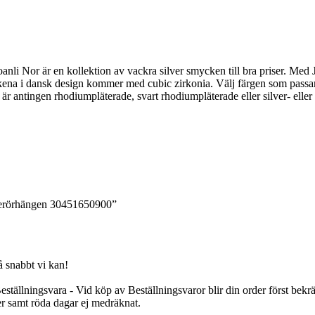
nli Nor är en kollektion av vackra silver smycken till bra priser. Med
kena i dansk design kommer med cubic zirkonia. Välj färgen som passar
r antingen rhodiumpläterade, svart rhodiumpläterade eller silver- eller
lverörhängen 30451650900”
örer.
 snabbt vi kan!
tällningsvara - Vid köp av Beställningsvaror blir din order först bekräf
er samt röda dagar ej medräknat.