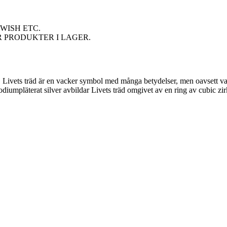
WISH ETC.
R PRODUKTER I LAGER.
d. Livets träd är en vacker symbol med många betydelser, men oavsett va
hodiumpläterat silver avbildar Livets träd omgivet av en ring av cubic 
örer.