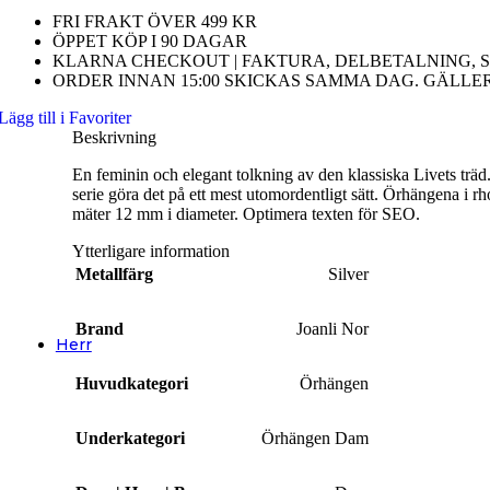
FRI FRAKT ÖVER 499 KR
Herrsmycken
ÖPPET KÖP I 90 DAGAR
KLARNA CHECKOUT | FAKTURA, DELBETALNING, S
Alla Herrsmycken
ORDER INNAN 15:00 SKICKAS SAMMA DAG. GÄLLE
Barnsmycken
Lägg till i Favoriter
Beskrivning
Alla Barnsmycken
En feminin och elegant tolkning av den klassiska Livets trä
Festsmycken
serie göra det på ett mest utomordentligt sätt. Örhängena i r
mäter 12 mm i diameter. Optimera texten för SEO.
Alla Festsmycken
Ytterligare information
Smyckendahls
, tusentals smycken i lager från utvalda leverant
Metallfärg
Silver
Fri frakt från 495SEK.
Supersnabba leveranser
- Order innan 15:00 skickas samma dag.
Brand
Joanli Nor
Herr
Halsband
Huvudkategori
Örhängen
Halsband Dam
Underkategori
Örhängen Dam
Halsband Herr
Halsband Barn