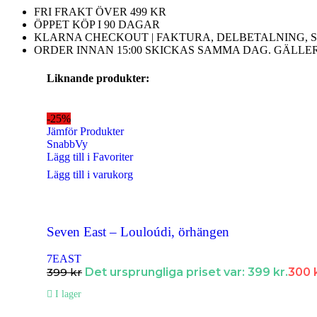
Halsband Dam
FRI FRAKT ÖVER 499 KR
ÖPPET KÖP I 90 DAGAR
Halsband Herr
KLARNA CHECKOUT | FAKTURA, DELBETALNING, S
ORDER INNAN 15:00 SKICKAS SAMMA DAG. GÄLLE
Halsband Barn
Liknande produkter:
Kedjor
Berlocker
-25%
Jämför Produkter
Armband
SnabbVy
Lägg till i Favoriter
Armband Dam
Lägg till i varukorg
Armband Herr
Armband Barn
Seven East – Louloúdi, örhängen
Örhängen
Örhängen Dam
7EAST
399
kr
Det ursprungliga priset var: 399 kr.
300
Örhängen Barn
I lager
Ringar