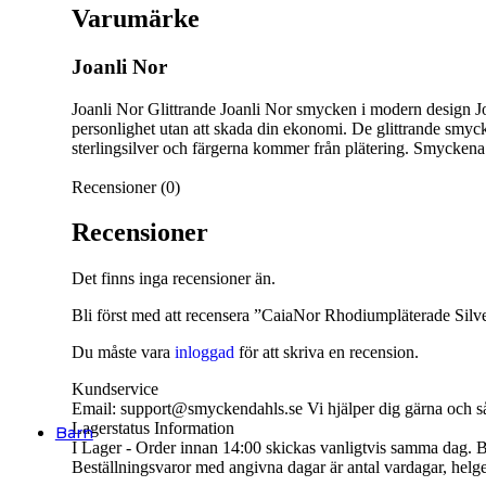
Ringar Barn
Varumärke
Klockor
Joanli Nor
Alla Klockor
Joanli Nor
Glittrande Joanli Nor smycken i modern design Joa
Herrsmycken
För honom
personlighet utan att skada din ekonomi. De glittrande smyc
sterlingsilver och färgerna kommer från plätering. Smyckena ä
Alla Herrsmycken
Recensioner (0)
Barnsmycken
Recensioner
Alla Barnsmycken
Festsmycken
Det finns inga recensioner än.
Alla Festsmycken
Bli först med att recensera ”CaiaNor Rhodiumpläterade Si
Du måste vara
inloggad
för att skriva en recension.
Smyckendahls
, tusentals smycken i lager från utvalda leverant
Fri frakt från 495SEK.
Kundservice
Supersnabba leveranser
- Order innan 15:00 skickas samma dag.
Email: support@smyckendahls.se Vi hjälper dig gärna och så
Lagerstatus Information
Barn
I Lager - Order innan 14:00 skickas vanligtvis samma dag. Bes
Halsband
Beställningsvaror med angivna dagar är antal vardagar, helg