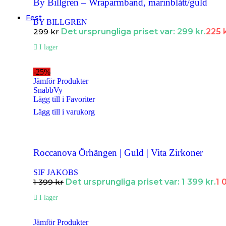
Supersnabba leveranser
- Order innan 15:00 skickas samma dag.
By Billgren – Wraparmband, marinblått/guld
Fest
BY BILLGREN
299
kr
Det ursprungliga priset var: 299 kr.
225
Halsband
I lager
Halsband Dam
Halsband Herr
-25%
Jämför Produkter
Halsband Barn
SnabbVy
Lägg till i Favoriter
Kedjor
Lägg till i varukorg
Berlocker
Armband
Roccanova Örhängen | Guld | Vita Zirkoner
Armband Dam
SIF JAKOBS
Armband Herr
1 399
kr
Det ursprungliga priset var: 1 399 kr.
1 
Armband Barn
I lager
Örhängen
Jämför Produkter
Örhängen Dam