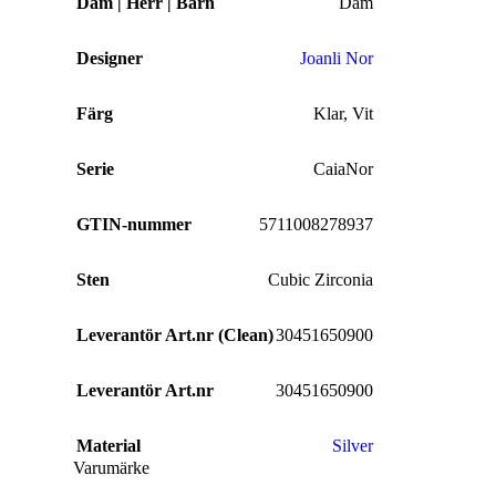
Dam | Herr | Barn
Dam
Kedjor
Designer
Joanli Nor
Berlocker
Färg
Klar
,
Vit
Armband
Armband Dam
Serie
CaiaNor
Armband Herr
GTIN-nummer
5711008278937
Armband Barn
Örhängen
Sten
Cubic Zirconia
Örhängen Dam
Leverantör Art.nr (Clean)
30451650900
Örhängen Barn
Ringar
Leverantör Art.nr
30451650900
Ringar Dam
Material
Silver
Ringar Herr
Varumärke