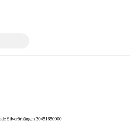
örer.
Dyrberg/Kern
Jonas Philippe
Lilly & Rose
ade Silverörhängen 30451650900