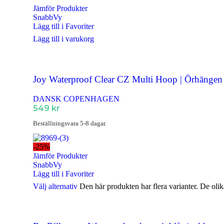
Jämför Produkter
Ringar Dam
SnabbVy
Lägg till i Favoriter
Ringar Herr
Lägg till i varukorg
Ringar Barn
Klockor
Joy Waterproof Clear CZ Multi Hoop | Örhängen
Alla Klockor
Herrsmycken
DANSK COPENHAGEN
549
kr
Alla Herrsmycken
Beställningsvara 5-8 dagar.
Barnsmycken
För de mindre
-25%
Alla Barnsmycken
Jämför Produkter
SnabbVy
Festsmycken
Lägg till i Favoriter
Alla Festsmycken
Välj alternativ
Den här produkten har flera varianter. De olik
Smyckendahls
, tusentals smycken i lager från utvalda leverant
Fri frakt från 495SEK.