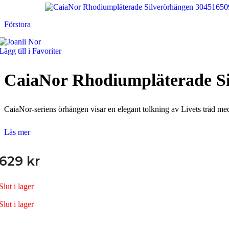
Armband
Förstora
Armband Dam
Armband Herr
Lägg till i Favoriter
Armband Barn
CaiaNor Rhodiumpläterade S
Örhängen
Örhängen Dam
CaiaNor-seriens örhängen visar en elegant tolkning av Livets träd me
Örhängen Barn
Läs mer
Ringar
Ringar Dam
629
kr
Ringar Herr
Slut i lager
Ringar Barn
Slut i lager
Klockor
Unika varumärken
Alla Klockor