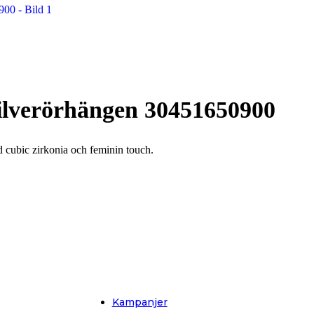
NOA Kids Jewellery
Nordahl Jewellery
Pure Titanium
SEVEN EAST
ilverörhängen 30451650900
d cubic zirkonia och feminin touch.
Kampanjer