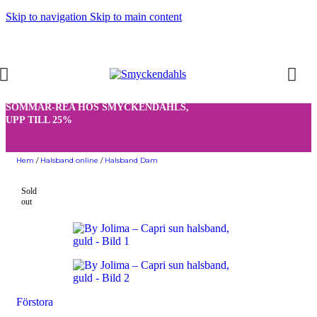
Skip to navigation
Skip to main content
SOMMAR-REA HOS SMYCKENDAHLS,
UPP TILL 25%
Hem
/
Halsband online
/
Halsband Dam
Sold
out
Förstora