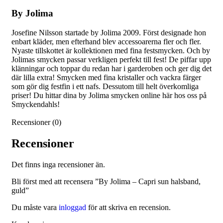
By Jolima
Josefine Nilsson startade by Jolima 2009. Först designade hon
enbart kläder, men efterhand blev accessoarerna fler och fler.
Nyaste tillskottet är kollektionen med fina festsmycken. Och by
Jolimas smycken passar verkligen perfekt till fest! De piffar upp
klänningar och toppar du redan har i garderoben och ger dig det
där lilla extra! Smycken med fina kristaller och vackra färger
som gör dig festfin i ett nafs. Dessutom till helt överkomliga
priser! Du hittar dina by Jolima smycken online här hos oss på
Smyckendahls!
Recensioner (0)
Recensioner
Det finns inga recensioner än.
Bli först med att recensera ”By Jolima – Capri sun halsband,
guld”
Du måste vara
inloggad
för att skriva en recension.