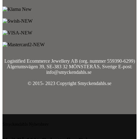
Logistified Ecommerce Jewellery AB (org. nummer 559390-6299)
Älgerumsvägen 39, SE-383 32 MÖNSTERÅS, Sverige E-post:
info@smyckendahls.se
© 2015- 2023 Copyright Smyckendahls.se
Smyckendahls Nyhetsbrev