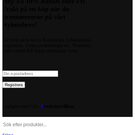
Hej! Få 10% Rabatt eller Fri
Frakt på ett köp när du
prenumererar på vårt
Nyhetsbrev!
Var först att ta del av Kampanjer, Erbjudanden,
Inspiration, Unika produktsläpp etc. *Rabatten
gäller enbart
EJ
redan rabatterade varor.
I enlighet med våra
A
nvändarvillkor