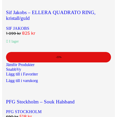
Sif Jakobs – ELLERA QUADRATO RING,
kristall/guld
SIF JAKOBS
825
kr
1 099
kr
I lager
-25%
Jämför Produkter
SnabbVy
Lägg till i Favoriter
Lägg till i varukorg
PFG Stockholm – Souk Halsband
PFG STOCKHOLM
518
kr
690
kr