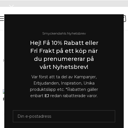
Smyckendahls Nyhetsbrev
SOMMAR-REA HOS SMYCKENDAHLS,
Hej! Få 10% Rabatt eller
UPP TILL 25%
Fri Frakt på ett köp när
du prenumererar på
Hem
/
Halsband online
/
Halsband Dam
vårt Nyhetsbrev!
Var först att ta del av Kampanjer,
Sold
Erbjudanden, Inspiration, Unika
out
produktsläpp etc. *Rabatten gäller
enbart
EJ
redan rabatterade varor.
Förstora