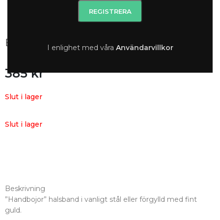
Bow Halsband｜Guld
I enlighet med våra
A
nvändarvillkor
385
kr
Slut i lager
Slut i lager
Beskrivning
”Handbojor” halsband i vanligt stål eller förgylld med fint
guld.