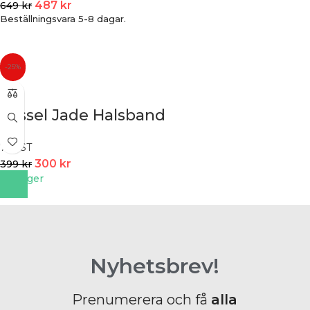
487
kr
649
kr
Beställningsvara 5-8 dagar.
-25%
Tassel Jade Halsband
7EAST
300
kr
399
kr
I lager
Nyhetsbrev!
Prenumerera och få
alla