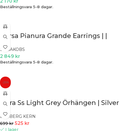
2 170
kr
Beställningsvara 5-8 dagar.
Borsa Pianura Grande Earrings | |
SIF JAKOBS
2 849
kr
Beställningsvara 5-8 dagar.
-25%
Mara Ss Light Grey Örhängen | Silver
DYRBERG KERN
525
kr
699
kr
I lager