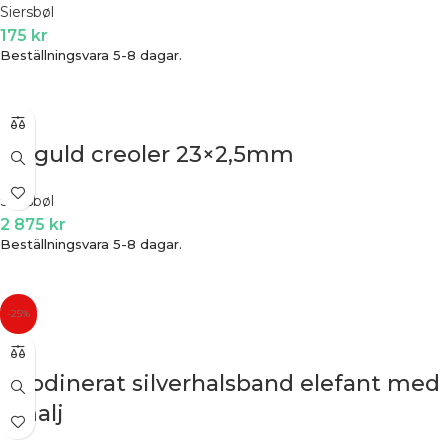
Siersbøl
175
kr
Beställningsvara 5-8 dagar.
8k guld creoler 23×2,5mm
Siersbøl
2 875
kr
Beställningsvara 5-8 dagar.
-25%
Rhodinerat silverhalsband elefant med
emalj