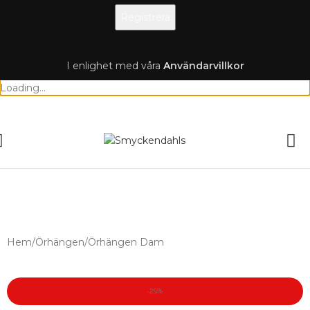
I enlighet med våra
A
nvändarvillkor
Loading...
SOMMAR-REA HOS SMYCKENDAHLS,
UPP TILL 25%
Hem
/
Örhängen
/
Örhängen Dam
-25%