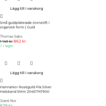
Lägg till i varukorg
Små guldpläterade öronstift i
organisk form | Guld
Thomas Sabo
862
kr
1 149
kr
I lager
Lägg till i varukorg
HannaNor Roséguld Pla Silver
Halsband 5Mm 20451747900
Joanli Nor
629
kr