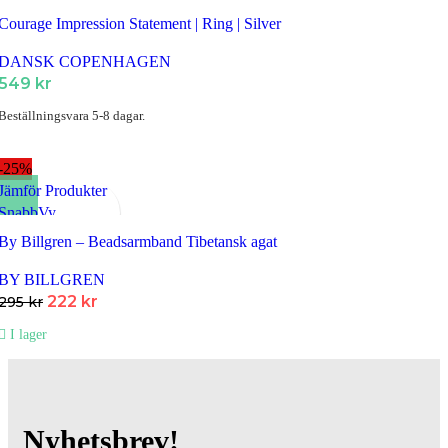
Lägg till i Favoriter
Courage Impression Statement | Ring | Silver
DANSK COPENHAGEN
549
kr
Beställningsvara 5-8 dagar.
-25%
Jämför Produkter
SnabbVy
Lägg till i Favoriter
By Billgren – Beadsarmband Tibetansk agat
BY BILLGREN
Det
Det
222
kr
295
kr
ursprungliga
nuvarande
I lager
priset
priset
var:
är:
295 kr.
222 kr.
Nyhetsbrev!