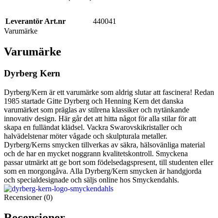
Leverantör Art.nr
440041
Varumärke
Varumärke
Dyrberg Kern
Dyrberg/Kern är ett varumärke som aldrig slutar att fascinera! Redan
1985 startade Gitte Dyrberg och Henning Kern det danska
varumärket som präglas av stilrena klassiker och nytänkande
innovativ design. Här går det att hitta något för alla stilar för att
skapa en fulländat klädsel. Vackra Swarovskikristaller och
halvädelstenar möter vågade och skulpturala metaller.
Dyrberg/Kerns smycken tillverkas av säkra, hälsovänliga material
och de har en mycket noggrann kvalitetskontroll. Smyckena
passar utmärkt att ge bort som födelsedagspresent, till studenten eller
som en morgongåva. Alla Dyrberg/Kern smycken är handgjorda
och specialdesignade och säljs online hos Smyckendahls.
Recensioner (0)
Recensioner