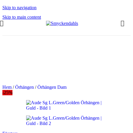
Skip to navigation
Skip to main content
OMMAR-REA HOS SMYCKENDAHLS
abatter på varor i Lager
5% på tusentals varor.
OMMAR-REA HOS SMYCKENDAHLS,
PP TILL 25%
Hem
/
Örhängen
/
Örhängen Dam
-25%