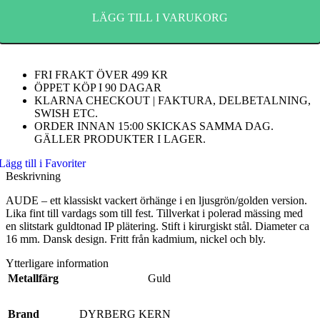
579 kr.
435 kr.
LÄGG TILL I VARUKORG
FRI FRAKT ÖVER 499 KR
ÖPPET KÖP I 90 DAGAR
KLARNA CHECKOUT | FAKTURA, DELBETALNING,
SWISH ETC.
ORDER INNAN 15:00 SKICKAS SAMMA DAG.
GÄLLER PRODUKTER I LAGER.
Lägg till i Favoriter
Beskrivning
AUDE – ett klassiskt vackert örhänge i en ljusgrön/golden version.
Lika fint till vardags som till fest. Tillverkat i polerad mässing med
en slitstark guldtonad IP plätering. Stift i kirurgiskt stål. Diameter ca
16 mm. Dansk design. Fritt från kadmium, nickel och bly.
Ytterligare information
Metallfärg
Guld
Brand
DYRBERG KERN