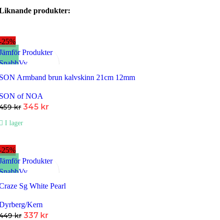
Liknande produkter:
-25%
Jämför Produkter
SnabbVy
Lägg till i Favoriter
SON Armband brun kalvskinn 21cm 12mm
SON of NOA
Det
Det
345
kr
459
kr
ursprungliga
nuvarande
I lager
priset
priset
var:
är:
459 kr.
345 kr.
-25%
Jämför Produkter
SnabbVy
Lägg till i Favoriter
Craze Sg White Pearl
Dyrberg/Kern
Det
Det
337
kr
449
kr