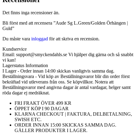
Det finns inga recensioner än.
Bli först med att recensera ”Aude Sg L.Green/Golden Örhängen |
Guld”
Du måste vara
inloggad
för att skriva en recension.
Kundservice
Email: support@smyckendahls.se Vi hjälper dig gärna och så snabbt
vi kan!
Lagerstatus Information
I Lager - Order innan 14:00 skickas vanligtvis samma dag.
Beställningsvara - Vid köp av Beställningsvaror blir din order först
bekräftad vid utleverans från oss. Se köpvillkor. Notera att
Beställningsvaror med angivna dagar är antal vardagar, helger samt
röda dagar ej medräknat.
FRI FRAKT ÖVER 499 KR
ÖPPET KÖP I 90 DAGAR
KLARNA CHECKOUT | FAKTURA, DELBETALNING,
SWISH ETC.
ORDER INNAN 15:00 SKICKAS SAMMA DAG.
GÄLLER PRODUKTER I LAGER.