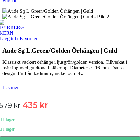
Förstora
Lägg till i Favoriter
Aude Sg L.Green/Golden Örhängen | Guld
Klassiskt vackert örhänge i ljusgrön/golden version. Tillverkat i
mässing med guldtonad plätering. Diameter ca 16 mm. Dansk
design. Fri från kadmium, nickel och bly.
Läs mer
Det
Det
435
kr
579
kr
ursprungliga
nuvarande
I lager
priset
priset
I lager
var:
är: