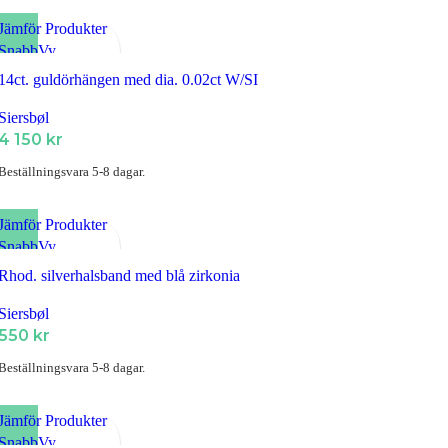
Jämför Produkter
SnabbVy
Lägg till i Favoriter
14ct. guldörhängen med dia. 0.02ct W/SI
Siersbøl
4 150
kr
Beställningsvara 5-8 dagar.
Jämför Produkter
SnabbVy
Lägg till i Favoriter
Rhod. silverhalsband med blå zirkonia
Siersbøl
550
kr
Beställningsvara 5-8 dagar.
Jämför Produkter
SnabbVy