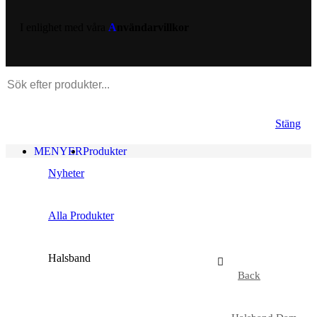
I enlighet med våra
A
nvändarvillkor
Stäng
MENYER
Produkter
Nyheter
Alla Produkter
Halsband
Back