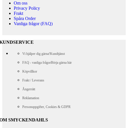
Om oss
Privacy Policy
Frakt
Spåra Order
Vanliga frågor (FAQ)
KUNDSERVICE
Vi hjälper dig gärna!
Kundtjänst
FAQ - vanliga frågor
Börja gärna här
Köpvillkor
Frakt / Leverans
Ångerrätt
Reklamation
Personuppgifter, Cookies & GDPR
OM SMYCKENDAHLS