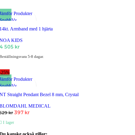
Jämför Produkter
SnabbVy
Lägg till i Favoriter
14kt. Armband med 1 hjärta
NOA KIDS
4 505
kr
Beställningsvara 5-8 dagar.
-25%
Jämför Produkter
SnabbVy
Lägg till i Favoriter
NT Straight Pendant Bezel 8 mm, Crystal
BLOMDAHL MEDICAL
Det
Det
397
kr
529
kr
ursprungliga
nuvarande
I lager
priset
priset
var:
är:
Du kanske också gillar: