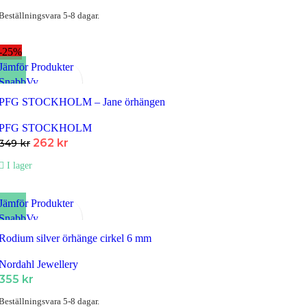
ursprungliga
nuvarande
Beställningsvara 5-8 dagar.
priset
priset
var:
är:
-25%
449 kr.
337 kr.
Jämför Produkter
SnabbVy
Lägg till i Favoriter
PFG STOCKHOLM – Jane örhängen
PFG STOCKHOLM
Det
Det
262
kr
349
kr
ursprungliga
nuvarande
I lager
priset
priset
var:
är:
349 kr.
262 kr.
Jämför Produkter
SnabbVy
Lägg till i Favoriter
Rodium silver örhänge cirkel 6 mm
Nordahl Jewellery
355
kr
Beställningsvara 5-8 dagar.