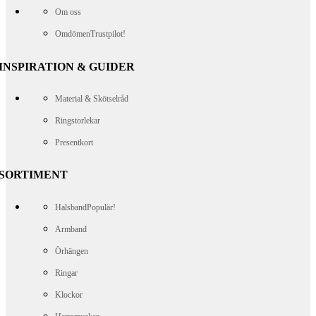
Om oss
Omdömen
Trustpilot!
INSPIRATION & GUIDER
Material & Skötselråd
Ringstorlekar
Presentkort
SORTIMENT
Halsband
Populär!
Armband
Örhängen
Ringar
Klockor