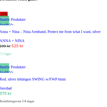
529 kr.
397 kr.
-25%
Jämför Produkter
SnabbVy
Lägg till i Favoriter
Anna + Nina – Nina Armband, Protect me from what I want, silver
ANNA + NINA
Det
Det
525
kr
699
kr
ursprungliga
nuvarande
I lager
priset
priset
var:
är:
699 kr.
525 kr.
Jämför Produkter
SnabbVy
Lägg till i Favoriter
Rod. silver örhängen SWING w/FWP 6mm
Siersbøl
375
kr
Beställningsvara 5-8 dagar.