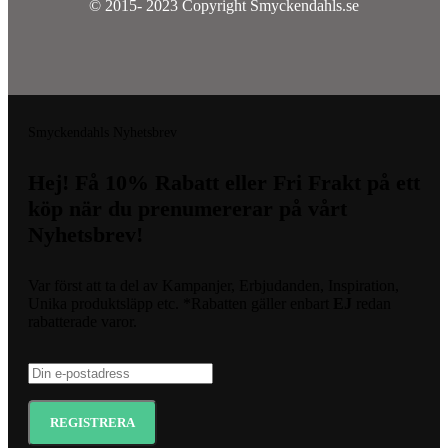
© 2015- 2023 Copyright Smyckendahls.se
Smyckendahls Nyhetsbrev
Hej! Få 10% Rabatt eller Fri Frakt på ett
köp när du prenumererar på vårt
Nyhetsbrev!
Var först att ta del av Kampanjer, Erbjudanden, Inspiration,
Unika produktsläpp etc. *Rabatten gäller enbart
EJ
redan
rabatterade varor.