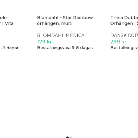
colo
Blomdahl – Star Rainbow
Theia Dubbe
 | Vita
örhängen, multi
Örhängen | S
BLOMDAHL MEDICAL
DANSK CO
179
kr
299
kr
Beställningsvara 5-8 dagar.
Beställningsv
5-8 dagar.