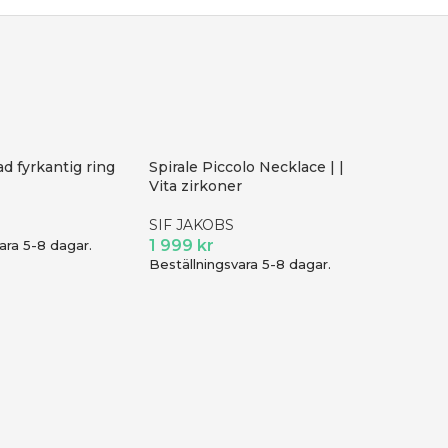
ad fyrkantig ring
Spirale Piccolo Necklace | |
Vita zirkoner
SIF JAKOBS
1 999
kr
ara 5-8 dagar.
Beställningsvara 5-8 dagar.
8ct. ör
Siersbøl
2 875
k
Beställni