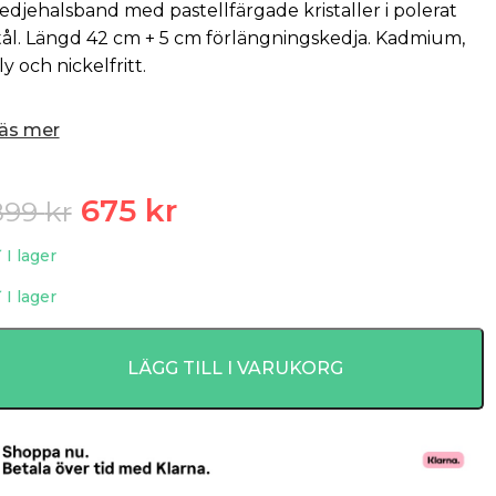
edjehalsband med pastellfärgade kristaller i polerat
tål. Längd 42 cm + 5 cm förlängningskedja. Kadmium,
ly och nickelfritt.
äs mer
675
kr
899
kr
I lager
I lager
LÄGG TILL I VARUKORG