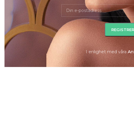
I enlighet med våra
A
n