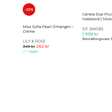
-25%
Carrara Due Pic
Halsband | Silver
zirkoner
Miss Sofia Pearl Örhängen –
SIF JAKOBS
Crème
1 999
kr
Beställningsvara 
LILY & ROSE
349
kr
262
kr
I lager