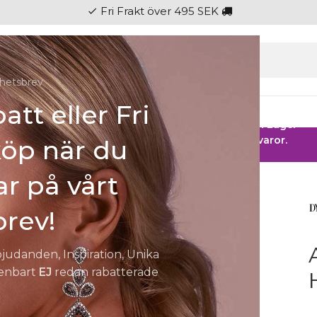
hetsbrev
att eller Fri
gen
Ringar
Klockor
Herr
Barn
Fest
 HOS SMYCKENDAHLS
Rabatter på varor i Lager
25% på tusentals varor.
köp när du
r på vårt
rev!
bjudanden, Inspiration, Unika
 enbart
EJ
redan rabatterade