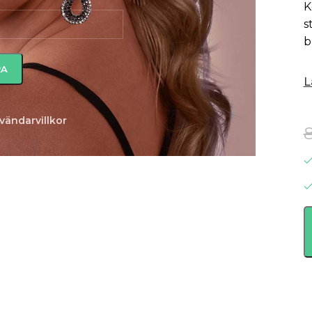
K
s
b
L
vändarvillkor