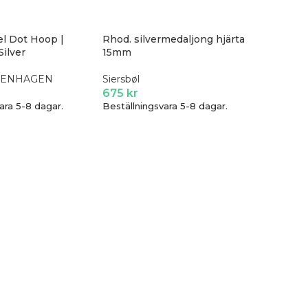
l Dot Hoop |
Rhod. silvermedaljong hjärta
ilver
15mm
PENHAGEN
Siersbøl
675
kr
ara 5-8 dagar.
Beställningsvara 5-8 dagar.
-25%
Seven/E
Halsband
7EAST
349
kr
I lage