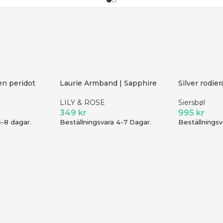
en peridot
Laurie Armband | Sapphire
Silver rodier
LILY & ROSE
Siersbøl
349
kr
995
kr
5-8 dagar.
Beställningsvara 4-7 Dagar.
Beställningsv