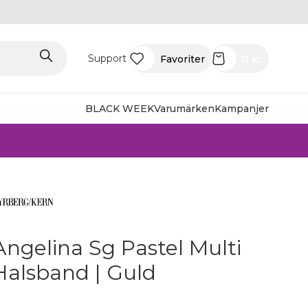
Support
Favoriter
0
kr
BLACK WEEK
Varumärken
Kampanjer
Angelina Sg Pastel Multi
Halsband | Guld