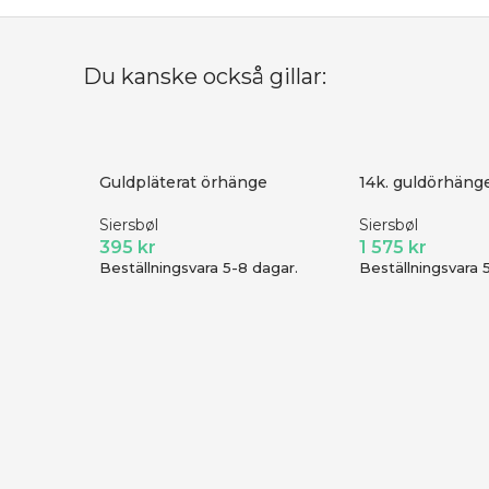
Du kanske också gillar:
Guldpläterat örhänge
14k. guldörhäng
Siersbøl
Siersbøl
395
kr
1 575
kr
Beställningsvara 5-8 dagar.
Beställningsvara 