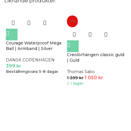
Liknande produkter:
-25%
Courage Waterproof Mega
Ball | Armband | Silver
Creolörhängen classic guld
DANSK COPENHAGEN
| Guld
399
kr
Beställningsvara 5-8 dagar.
Thomas Sabo
1 050
kr
1 399
kr
I lager
F
V
S
2
B