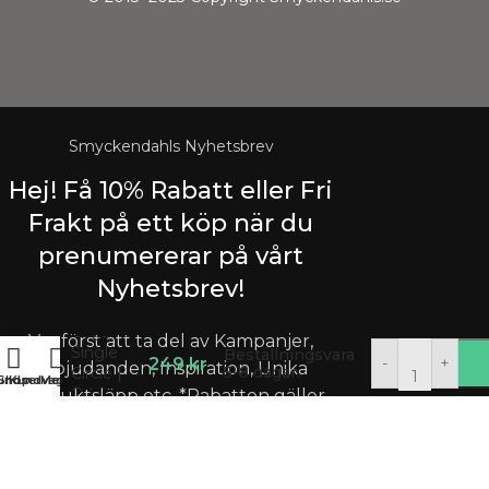
Smyckendahls Nyhetsbrev
Hej! Få 10% Rabatt eller Fri
Frakt på ett köp när du
prenumererar på vårt
Nyhetsbrev!
Alaya
Organic
Var först att ta del av Kampanjer,
Single
Beställningsvara
249
kr
-
+
Erbjudanden, Inspiration, Unika
5-8 dagar.
Circle |
undservice
Shop
Kundvagn
Meny
Örhängen
produktsläpp etc. *Rabatten gäller
Single
enbart
EJ
redan rabatterade varor.