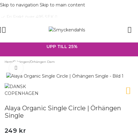
Skip to navigation
Skip to main content
Fri Frakt över 495 SEK
check
SOMMAR-REA HOS SMYCKENDAHLS,
UPP TILL 25%
Hem
/
Örhängen
/
Örhängen Dam
Förstora
Alaya Organic Single Circle | Örhängen
Single
249
kr