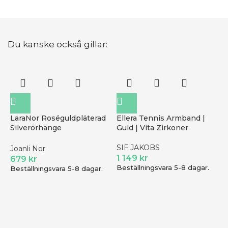
Du kanske också gillar:
LaraNor Roséguldpläterad
Ellera Tennis Armband |
Silverörhänge
Guld | Vita Zirkoner
30453817900
SIF JAKOBS
Joanli Nor
1 149
kr
679
kr
Beställningsvara 5-8 dagar.
Beställningsvara 5-8 dagar.
C
I