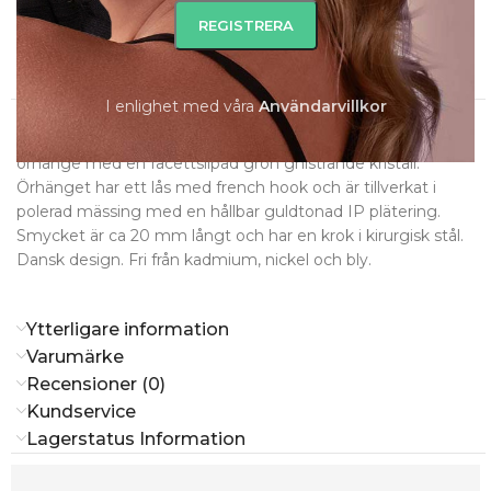
Slut i lager
I enlighet med våra
A
nvändarvillkor
Beskrivning
ADORA är ett modernt, vackert och romantiskt hjärtformat
örhänge med en facettslipad grön gnistrande kristall.
Örhänget har ett lås med french hook och är tillverkat i
polerad mässing med en hållbar guldtonad IP plätering.
Smycket är ca 20 mm långt och har en krok i kirurgisk stål.
Dansk design. Fri från kadmium, nickel och bly.
Ytterligare information
Varumärke
Recensioner (0)
Kundservice
Lagerstatus Information