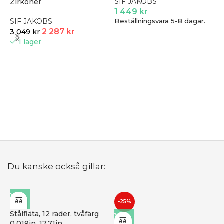
SIF JAKOBS
Zirkoner
1 449
kr
SIF JAKOBS
Beställningsvara 5-8 dagar.
2 287
kr
3 049
kr
I lager
P
D
B
Du kanske också gillar:
-25%
Stålfläta, 12 rader, tvåfärg
0,019in, 17,71in