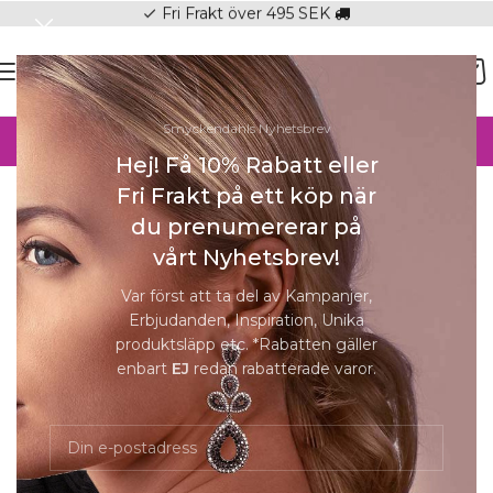
Fri Frakt över 495 SEK
check
SOMMAR-REA HOS SMYCKENDAHLS,
Smyckendahls Nyhetsbrev
UPP TILL 25%
Hej! Få 10% Rabatt eller
Hem
/
Örhängen
/
Örhängen Dam
Fri Frakt på ett köp när
Förstora
du prenumererar på
vårt Nyhetsbrev!
-25%
SOLD
Var först att ta del av Kampanjer,
OUT
Erbjudanden, Inspiration, Unika
produktsläpp etc. *Rabatten gäller
enbart
EJ
redan rabatterade varor.
Adora Sg Green Örhängen | Guld
549
kr
412
kr
Slut i lager