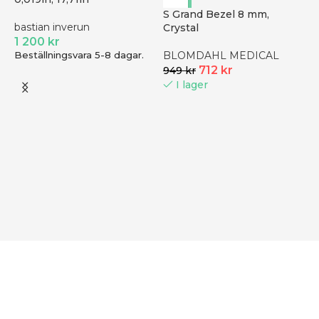
S Grand Bezel 8 mm,
bastian inverun
Crystal
1 200
kr
Beställningsvara 5-8 dagar.
BLOMDAHL MEDICAL
712
kr
949
kr
I lager
A
S
8
J
B