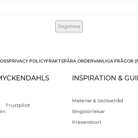
OSS
PRIVACY POLICY
FRAKT
SPÅRA ORDER
VANLIGA FRÅGOR (
MYCKENDAHLS
INSPIRATION & GU
Material & Skötselråd
Trustpilot!
en
Ringstorlekar
Presentkort