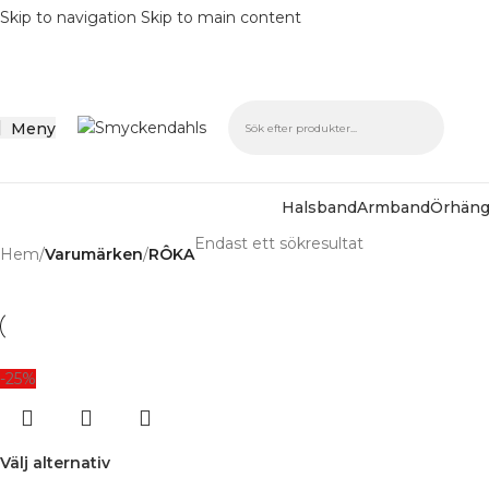
Skip to navigation
Skip to main content
Meny
Halsband
Armband
Örhän
Endast ett sökresultat
Hem
/
Varumärken
/
RÔKA
-25%
Välj alternativ