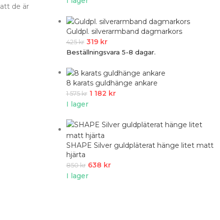
I lager
att de är
Guldpl. silverarmband dagmarkors
319
kr
425
kr
Beställningsvara 5-8 dagar.
8 karats guldhänge ankare
1 182
kr
1 575
kr
I lager
SHAPE Silver guldpläterat hänge litet matt
hjärta
638
kr
850
kr
I lager