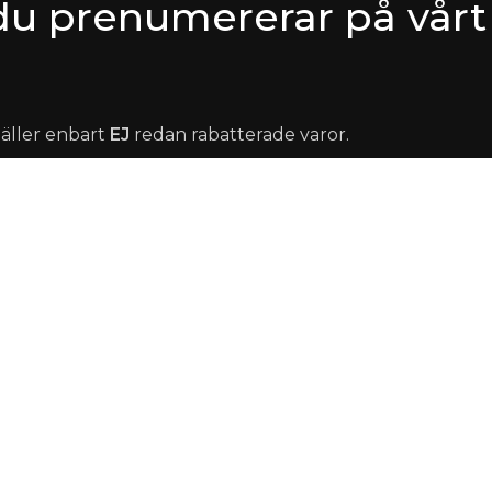
r du prenumererar på vårt
gäller enbart
EJ
redan rabatterade varor.