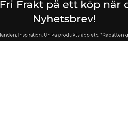
 Fri Frakt på ett köp nä
Nyhetsbrev!
udanden, Inspiration, Unika produktsläpp etc. *Rabatten 
I enlighet med våra
A
nvändarvillkor
Shop
Kundservice
Kundvagn