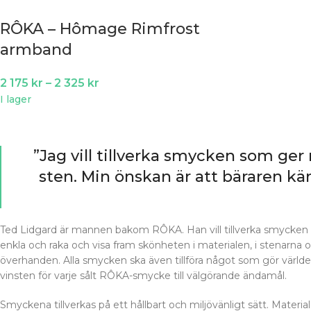
RÔKA – Hômage Rimfrost
armband
2 175
kr
–
2 325
kr
I lager
”Jag vill tillverka smycken som ger
sten. Min önskan är att bäraren kä
Ted Lidgard är mannen bakom RÔKA. Han vill tillverka smycken s
enkla och raka och visa fram skönheten i materialen, i stenarna oc
överhanden. Alla smycken ska även tillföra något som gör världen t
vinsten för varje sålt RÔKA-smycke till välgörande ändamål.
Smyckena tillverkas på ett hållbart och miljövänligt sätt. Materia