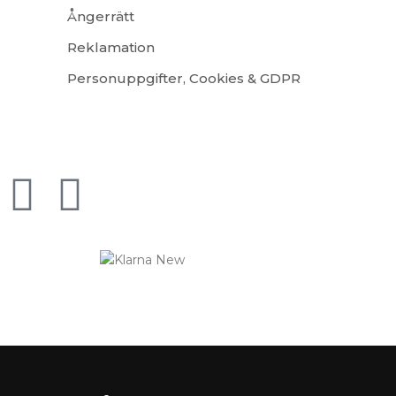
Ångerrätt
Reklamation
Personuppgifter, Cookies & GDPR
Logistified Ecommerce Jewellery AB (org