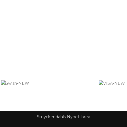
. nummer 559390-6299) Älgerumsvägen 39, SE-383 32 MÖNSTER
© 2015- 2023 Copyright Smyckendahls.se
Smyckendahls Nyhetsbrev