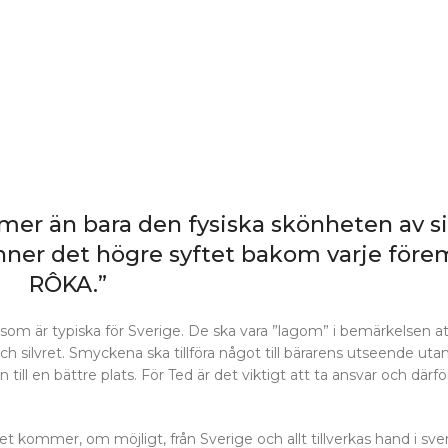
 mer än bara den fysiska skönheten av si
nner det högre syftet bakom varje förem
RÔKA.”
om är typiska för Sverige. De ska vara ”lagom” i bemärkelsen at
h silvret. Smyckena ska tillföra något till bärarens utseende utan
ill en bättre plats. För Ted är det viktigt att ta ansvar och därfö
let kommer, om möjligt, från Sverige och allt tillverkas hand i sv