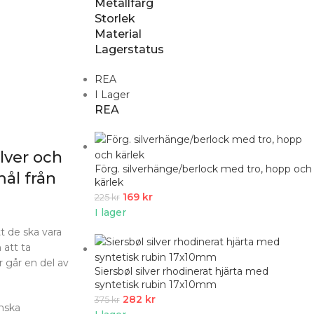
Metallfärg
Storlek
Material
Lagerstatus
REA
I Lager
REA
lver och
Förg. silverhänge/berlock med tro, hopp och
ål från
kärlek
169
kr
225
kr
I lager
t de ska vara
 att ta
r går en del av
Siersbøl silver rhodinerat hjärta med
syntetisk rubin 17x10mm
282
kr
375
kr
enska