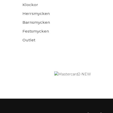
Klockor
Herrsmycken
Barnsmycken
Festsmycken
Outlet
ÅS, Sverige E-post: info@smyckendahls.se