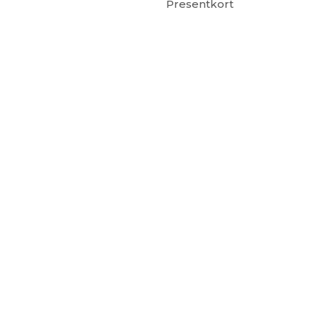
Presentkort
. nummer 559390-6299) Älgerumsvägen 39, SE-383 32 MÖNSTER
© 2015- 2023 Copyright Smyckendahls.se