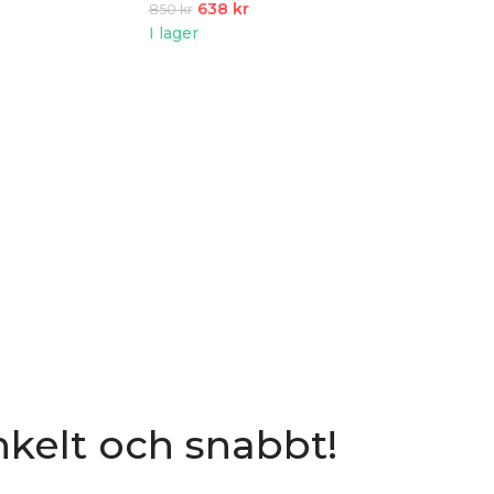
638
kr
850
kr
I lager
nkelt och snabbt!