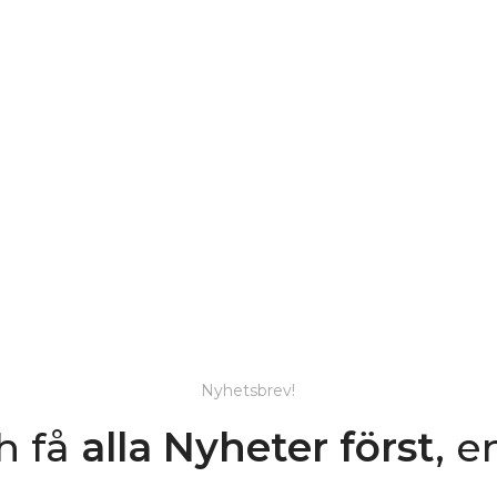
Nyhetsbrev!
h få
alla Nyheter
först
, e