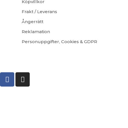
Köpvillkor
Frakt / Leverans
Ångerrätt
Reklamation
Personuppgifter, Cookies & GDPR
Logistified Ecommerce Jewellery AB (org