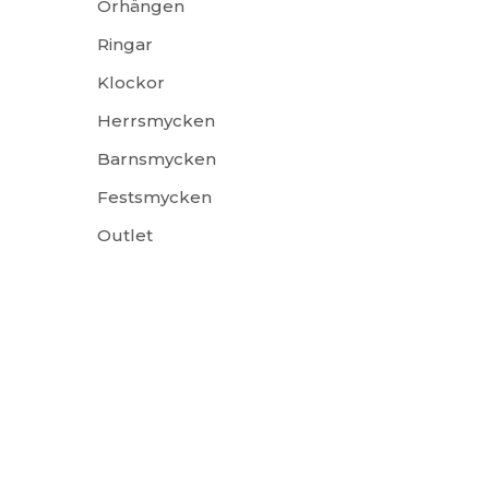
Örhängen
Ringar
Klockor
Herrsmycken
Barnsmycken
Festsmycken
Outlet
ÅS, Sverige E-post: info@smyckendahls.se