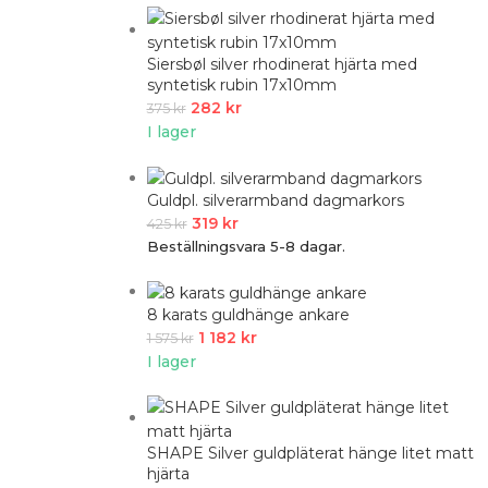
Siersbøl silver rhodinerat hjärta med
syntetisk rubin 17x10mm
282
kr
375
kr
I lager
Guldpl. silverarmband dagmarkors
319
kr
425
kr
Beställningsvara 5-8 dagar.
8 karats guldhänge ankare
1 182
kr
1 575
kr
I lager
SHAPE Silver guldpläterat hänge litet matt
hjärta