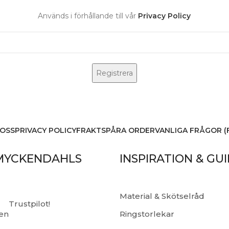
Används i förhållande till vår
Privacy Policy
OSS
PRIVACY POLICY
FRAKT
SPÅRA ORDER
VANLIGA FRÅGOR (
MYCKENDAHLS
INSPIRATION & GU
Material & Skötselråd
Trustpilot!
en
Ringstorlekar