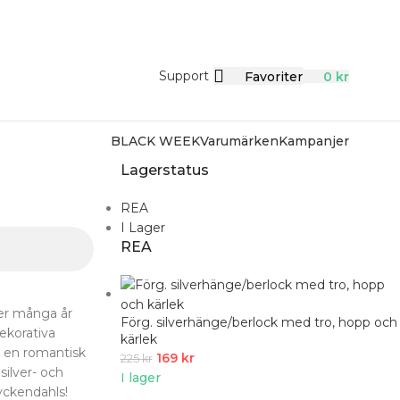
Support
Favoriter
0
kr
BLACK WEEK
Varumärken
Kampanjer
Lagerstatus
REA
I Lager
REA
der många år
Förg. silverhänge/berlock med tro, hopp och
ekorativa
kärlek
d en romantisk
169
kr
225
kr
silver- och
I lager
yckendahls!