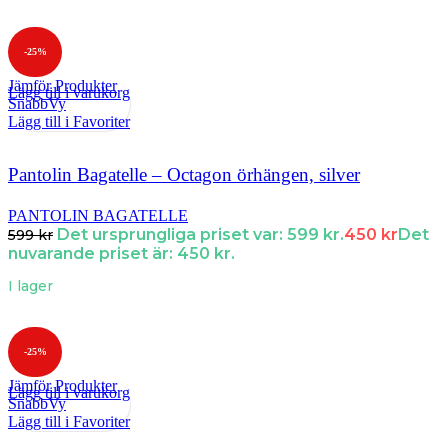
-25%
Jämför Produkter
Lägg till i varukorg
SnabbVy
Lägg till i Favoriter
Pantolin Bagatelle – Octagon örhängen, silver
PANTOLIN BAGATELLE
Det ursprungliga priset var: 599 kr.
450
kr
Det
599
kr
nuvarande priset är: 450 kr.
I lager
-25%
Jämför Produkter
Lägg till i varukorg
SnabbVy
Lägg till i Favoriter