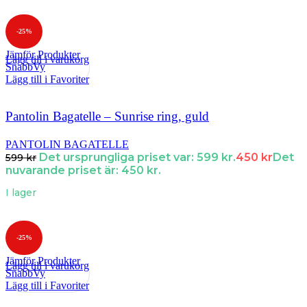
-25%
Jämför Produkter
Lägg till i varukorg
SnabbVy
Lägg till i Favoriter
Pantolin Bagatelle – Sunrise ring, guld
PANTOLIN BAGATELLE
Det ursprungliga priset var: 599 kr.
450
kr
Det
599
kr
nuvarande priset är: 450 kr.
I lager
-25%
Jämför Produkter
Lägg till i varukorg
SnabbVy
Lägg till i Favoriter