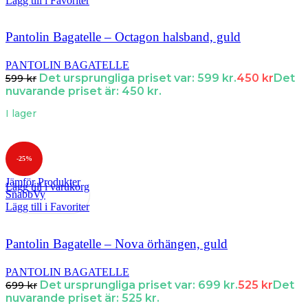
Lägg till i Favoriter
Pantolin Bagatelle – Octagon halsband, guld
PANTOLIN BAGATELLE
Det ursprungliga priset var: 599 kr.
450
kr
Det
599
kr
nuvarande priset är: 450 kr.
I lager
-25%
Jämför Produkter
Lägg till i varukorg
SnabbVy
Lägg till i Favoriter
Pantolin Bagatelle – Nova örhängen, guld
PANTOLIN BAGATELLE
Det ursprungliga priset var: 699 kr.
525
kr
Det
699
kr
nuvarande priset är: 525 kr.