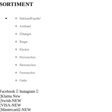
SORTIMENT
Halsband
Populär!
Armband
Örhängen
Ringar
Klockor
Herrsmycken
Barnsmycken
Festsmycken
Outlet
Facebook
Instagram