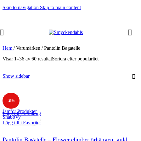
Skip to navigation
Skip to main content
Hem
/
Varumärken
/
Pantolin Bagatelle
Visar 1–36 av 60 resultat
Sortera efter popularitet
Show sidebar
-25%
Jämför Produkter
Lägg till i varukorg
SnabbVy
Lägg till i Favoriter
Pantolin Bagatelle – Flower climber örhängen, guld