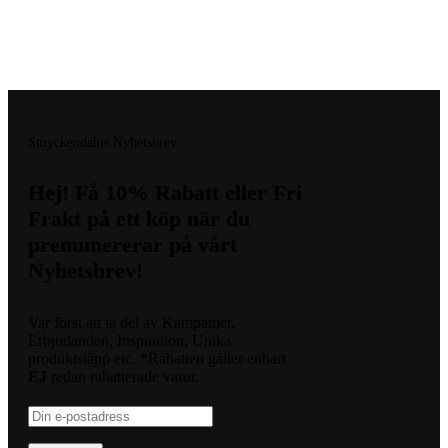
Logistified Ecommerce Jewellery AB (org. nummer 559390-6299)
Älgerumsvägen 39, SE-383 32 MÖNSTERÅS, Sverige E-post:
info@smyckendahls.se
© 2015- 2023 Copyright Smyckendahls.se
Smyckendahls Nyhetsbrev
Hej! Få 10% Rabatt eller Fri
Frakt på ett köp när du
prenumererar på vårt
Nyhetsbrev!
Var först att ta del av Kampanjer,
Erbjudanden, Inspiration, Unika
produktsläpp etc. *Rabatten gäller enbart
EJ
redan rabatterade varor.