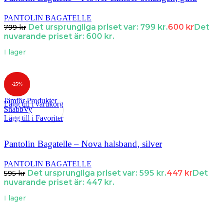
PANTOLIN BAGATELLE
Det ursprungliga priset var: 799 kr.
600
kr
Det
799
kr
nuvarande priset är: 600 kr.
I lager
-25%
Jämför Produkter
Lägg till i varukorg
SnabbVy
Lägg till i Favoriter
Pantolin Bagatelle – Nova halsband, silver
PANTOLIN BAGATELLE
Det ursprungliga priset var: 595 kr.
447
kr
Det
595
kr
nuvarande priset är: 447 kr.
I lager