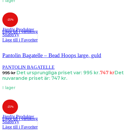
I lager
-25%
Jämför Produkter
Lägg till i varukorg
SnabbVy
Lägg till i Favoriter
Pantolin Bagatelle – Bead Hoops large, guld
PANTOLIN BAGATELLE
Det ursprungliga priset var: 995 kr.
747
kr
Det
995
kr
nuvarande priset är: 747 kr.
I lager
-25%
Jämför Produkter
Lägg till i varukorg
SnabbVy
Lägg till i Favoriter