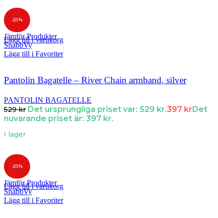
-25%
Jämför Produkter
Lägg till i varukorg
SnabbVy
Lägg till i Favoriter
Pantolin Bagatelle – River Chain armband, silver
PANTOLIN BAGATELLE
Det ursprungliga priset var: 529 kr.
397
kr
Det
529
kr
nuvarande priset är: 397 kr.
I lager
-25%
Jämför Produkter
Lägg till i varukorg
SnabbVy
Lägg till i Favoriter