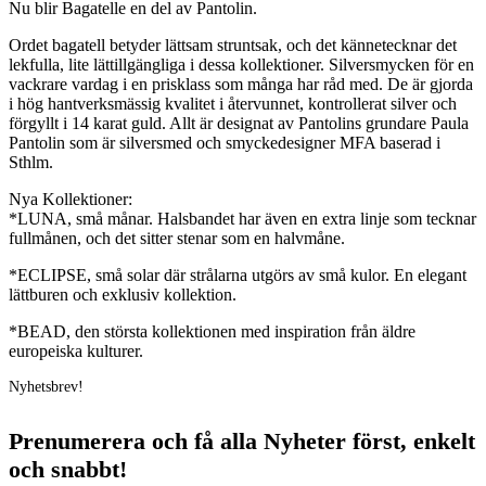
Nu blir Bagatelle en del av Pantolin.
Ordet bagatell betyder lättsam struntsak, och det kännetecknar det
lekfulla, lite lättillgängliga i dessa kollektioner. Silversmycken för en
vackrare vardag i en prisklass som många har råd med. De är gjorda
i hög hantverksmässig kvalitet i återvunnet, kontrollerat silver och
förgyllt i 14 karat guld. Allt är designat av Pantolins grundare Paula
Pantolin som är silversmed och smyckedesigner MFA baserad i
Sthlm.
Nya Kollektioner:
*LUNA, små månar. Halsbandet har även en extra linje som tecknar
fullmånen, och det sitter stenar som en halvmåne.
*ECLIPSE, små solar där strålarna utgörs av små kulor. En elegant
lättburen och exklusiv kollektion.
*BEAD, den största kollektionen med inspiration från äldre
europeiska kulturer.
Nyhetsbrev!
Prenumerera och få
alla Nyheter
först
, enkelt
och snabbt!