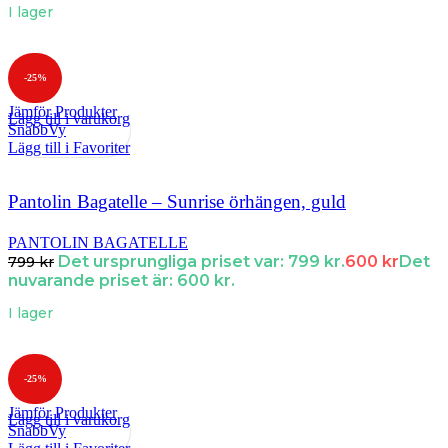
I lager
-25%
Jämför Produkter
Lägg till i varukorg
SnabbVy
Lägg till i Favoriter
Pantolin Bagatelle – Sunrise örhängen, guld
PANTOLIN BAGATELLE
Det ursprungliga priset var: 799 kr.
600
kr
Det
799
kr
nuvarande priset är: 600 kr.
I lager
-25%
Jämför Produkter
Lägg till i varukorg
SnabbVy