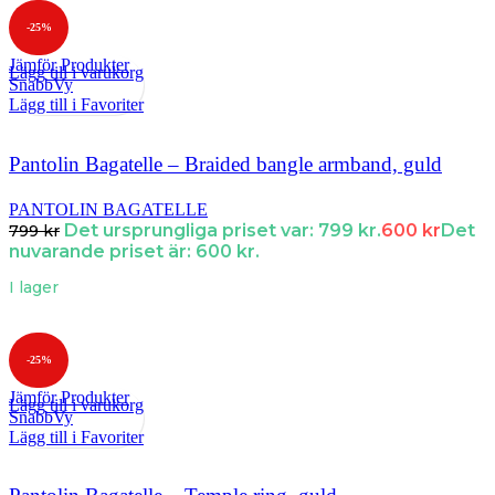
-25%
Jämför Produkter
Lägg till i varukorg
SnabbVy
Lägg till i Favoriter
Pantolin Bagatelle – Braided bangle armband, guld
PANTOLIN BAGATELLE
Det ursprungliga priset var: 799 kr.
600
kr
Det
799
kr
nuvarande priset är: 600 kr.
I lager
-25%
Jämför Produkter
Lägg till i varukorg
SnabbVy
Lägg till i Favoriter