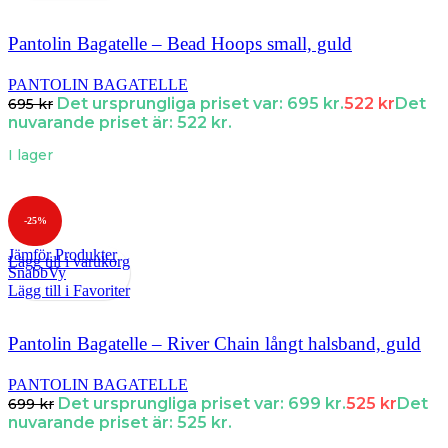
Pantolin Bagatelle – Bead Hoops small, guld
PANTOLIN BAGATELLE
Det ursprungliga priset var: 695 kr.
522
kr
Det
695
kr
nuvarande priset är: 522 kr.
I lager
-25%
Jämför Produkter
Lägg till i varukorg
SnabbVy
Lägg till i Favoriter
Pantolin Bagatelle – River Chain långt halsband, guld
PANTOLIN BAGATELLE
Det ursprungliga priset var: 699 kr.
525
kr
Det
699
kr
nuvarande priset är: 525 kr.