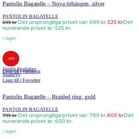
Pantolin Bagatelle – Nova örhängen, silver
PANTOLIN BAGATELLE
Det ursprungliga priset var: 699 kr.
525
kr
Det
699
kr
nuvarande priset är: 525 kr.
I lager
-25%
Jämför Produkter
Lägg till i varukorg
SnabbVy
Lägg till i Favoriter
Pantolin Bagatelle – Braided ring, guld
PANTOLIN BAGATELLE
Det ursprungliga priset var: 799 kr.
600
kr
Det
799
kr
nuvarande priset är: 600 kr.
I lager