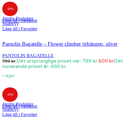
-25%
Jämför Produkter
Lägg till i varukorg
SnabbVy
Lägg till i Favoriter
Pantolin Bagatelle – Flower climber örhängen, silver
PANTOLIN BAGATELLE
Det ursprungliga priset var: 799 kr.
600
kr
Det
799
kr
nuvarande priset är: 600 kr.
I lager
-25%
Jämför Produkter
Lägg till i varukorg
SnabbVy
Lägg till i Favoriter