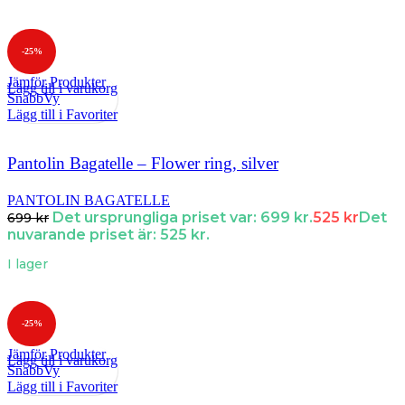
-25%
Jämför Produkter
Lägg till i varukorg
SnabbVy
Lägg till i Favoriter
Pantolin Bagatelle – Flower ring, silver
PANTOLIN BAGATELLE
Det ursprungliga priset var: 699 kr.
525
kr
Det
699
kr
nuvarande priset är: 525 kr.
I lager
-25%
Jämför Produkter
Lägg till i varukorg
SnabbVy
Lägg till i Favoriter