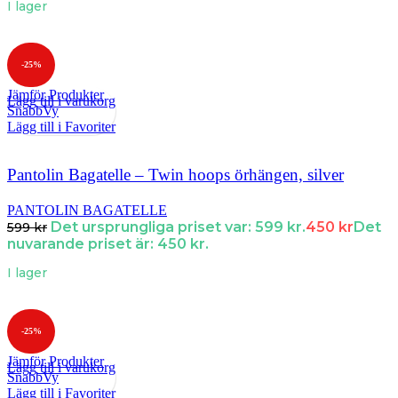
I lager
-25%
Jämför Produkter
Lägg till i varukorg
SnabbVy
Lägg till i Favoriter
Pantolin Bagatelle – Twin hoops örhängen, silver
PANTOLIN BAGATELLE
Det ursprungliga priset var: 599 kr.
450
kr
Det
599
kr
nuvarande priset är: 450 kr.
I lager
-25%
Jämför Produkter
Lägg till i varukorg
SnabbVy
Lägg till i Favoriter