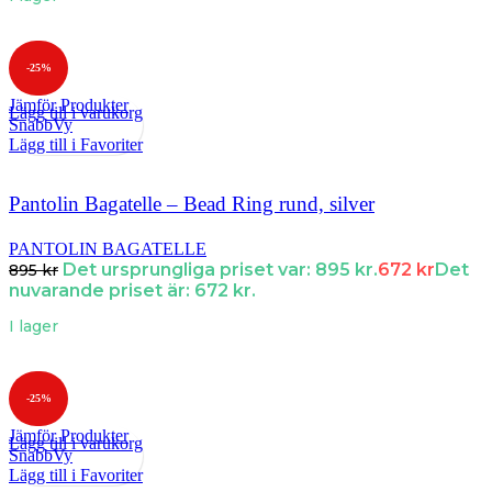
-25%
Jämför Produkter
Lägg till i varukorg
SnabbVy
Lägg till i Favoriter
Pantolin Bagatelle – Bead Ring rund, silver
PANTOLIN BAGATELLE
Det ursprungliga priset var: 895 kr.
672
kr
Det
895
kr
nuvarande priset är: 672 kr.
I lager
-25%
Jämför Produkter
Lägg till i varukorg
SnabbVy
Lägg till i Favoriter