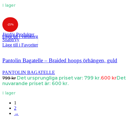
I lager
-25%
Jämför Produkter
Lägg till i varukorg
SnabbVy
Lägg till i Favoriter
Pantolin Bagatelle – Braided hoops örhängen, guld
PANTOLIN BAGATELLE
Det ursprungliga priset var: 799 kr.
600
kr
Det
799
kr
nuvarande priset är: 600 kr.
I lager
1
2
→