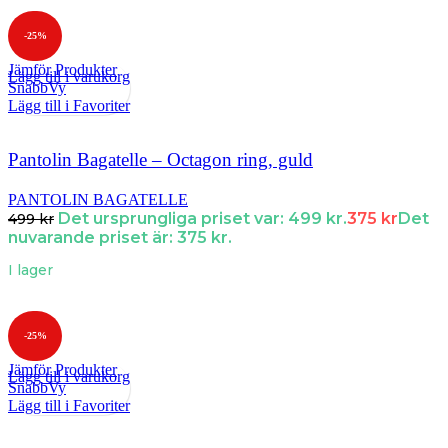
-25%
Jämför Produkter
Lägg till i varukorg
SnabbVy
Lägg till i Favoriter
Pantolin Bagatelle – Octagon ring, guld
PANTOLIN BAGATELLE
Det ursprungliga priset var: 499 kr.
375
kr
Det
499
kr
nuvarande priset är: 375 kr.
I lager
-25%
Jämför Produkter
Lägg till i varukorg
SnabbVy
Lägg till i Favoriter