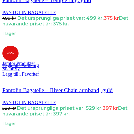
Pantolin Bagatelle – Temple ring, guld
PANTOLIN BAGATELLE
Det ursprungliga priset var: 499 kr.
375
kr
Det
499
kr
nuvarande priset är: 375 kr.
I lager
-25%
Jämför Produkter
Lägg till i varukorg
SnabbVy
Lägg till i Favoriter
Pantolin Bagatelle – River Chain armband, guld
PANTOLIN BAGATELLE
Det ursprungliga priset var: 529 kr.
397
kr
Det
529
kr
nuvarande priset är: 397 kr.
I lager