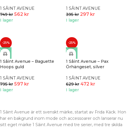
1 SÂINT AVENUE
1 SÂINT AVENUE
562
kr
297
kr
749
kr
395
kr
I lager
I lager
-25%
-25%
1 Sâint Avenue – Baguette
1 Sâint Avenue – Pax
Hoops guld
Örhängeset, silver
1 SÂINT AVENUE
1 SÂINT AVENUE
597
kr
472
kr
795
kr
629
kr
I lager
I lager
1 Sâint Avenue är ett svenskt märke, startat av Frida Käck. Hon
har en bakgrund inom mode och accessoarer och lanserar nu
sitt eget märke 1 Sâint Avenue med tre serier, med tre skilda