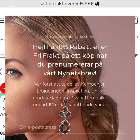
Fri Frakt över 495 SEK
check
Visar alla 12 resultat
Smyckendahls Nyhetsbrev
Hem
/
Varumärken
/
1 SÂINT AVENUE
Hej! Få 10% Rabatt eller
Fri Frakt på ett köp när
Show sidebar
du prenumererar på
vårt Nyhetsbrev!
Var först att ta del av Kampanjer,
-25%
-25%
Erbjudanden, Inspiration, Unika
produktsläpp etc. *Rabatten gäller
enbart
EJ
redan rabatterade varor.
1 Sâint Avenue – Diana
1 Sâint Avenue – Leonie
Armband, silver
örhängen, guld/vit
1 SÂINT AVENUE
1 SÂINT AVENUE
675
kr
375
kr
899
kr
499
kr
I lager
I lager