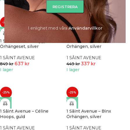
-25%
-25%
I enlighet med våra
A
nvändarvillkor
1 Sâint Avenue – Jiggy
1 Sâint Avenue – Confetti
Örhängeset, silver
Örhängen, silver
1 SÂINT AVENUE
1 SÂINT AVENUE
637
kr
337
kr
849
kr
449
kr
I lager
I lager
-25%
-25%
1 Sâint Avenue – Céline
1 Sâint Avenue – Binx
Hoops, guld
Örhängen, silver
1 SÂINT AVENUE
1 SÂINT AVENUE