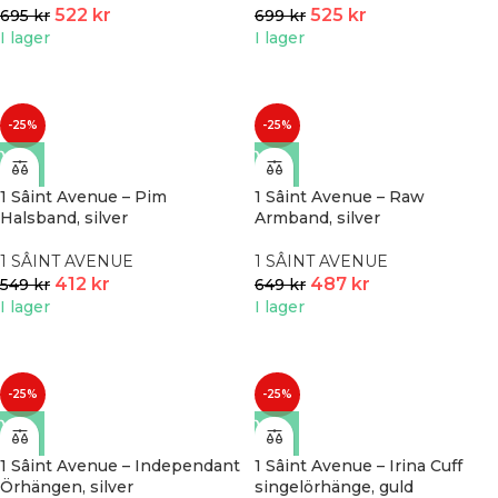
522
kr
525
kr
695
kr
699
kr
I lager
I lager
-25%
-25%
1 Sâint Avenue – Pim
1 Sâint Avenue – Raw
Halsband, silver
Armband, silver
1 SÂINT AVENUE
1 SÂINT AVENUE
412
kr
487
kr
549
kr
649
kr
I lager
I lager
-25%
-25%
1 Sâint Avenue – Independant
1 Sâint Avenue – Irina Cuff
Örhängen, silver
singelörhänge, guld