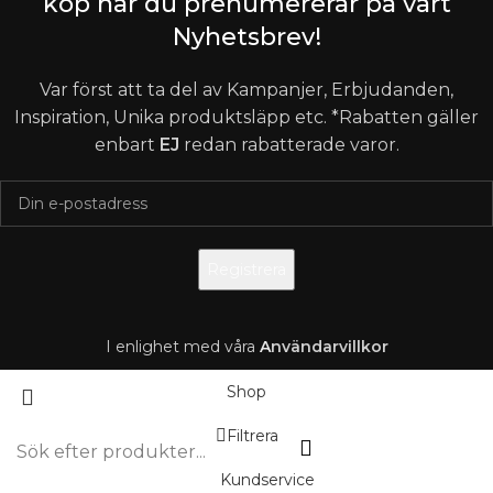
köp när du prenumererar på vårt
Nyhetsbrev!
Var först att ta del av Kampanjer, Erbjudanden,
Inspiration, Unika produktsläpp etc. *Rabatten gäller
enbart
EJ
redan rabatterade varor.
I enlighet med våra
A
nvändarvillkor
Shop
Filtrera
Kundservice