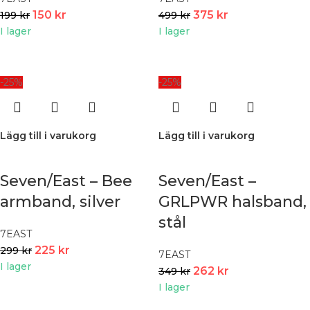
150
kr
375
kr
199
kr
499
kr
I lager
I lager
-25%
-25%
Lägg till i varukorg
Lägg till i varukorg
Seven/East – Bee
Seven/East –
armband, silver
GRLPWR halsband,
stål
7EAST
225
kr
299
kr
7EAST
I lager
262
kr
349
kr
I lager