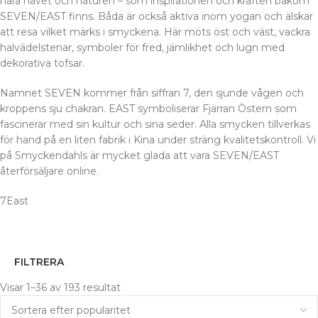
nära havet och naturen – som inspirationen och kraften bakom
SEVEN/EAST finns. Båda är också aktiva inom yogan och älskar
att resa vilket märks i smyckena. Här möts öst och väst, vackra
halvädelstenar, symboler för fred, jämlikhet och lugn med
dekorativa tofsar.
Namnet SEVEN kommer från siffran 7, den sjunde vågen och
kroppens sju chakran. EAST symboliserar Fjärran Östern som
fascinerar med sin kultur och sina seder. Alla smycken tillverkas
för hand på en liten fabrik i Kina under sträng kvalitetskontroll. Vi
på Smyckendahls är mycket glada att vara SEVEN/EAST
återförsäljare online.
7East
FILTRERA
Visar 1–36 av 193 resultat