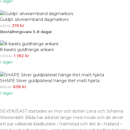
I lager
Guldpl. silverarmband dagmarkors
319
kr
425
kr
Beställningsvara 5-8 dagar.
8 karats guldhänge ankare
1 182
kr
1 575
kr
I lager
SHAPE Silver guldpläterat hänge litet matt hjärta
638
kr
850
kr
I lager
SEVEN/EAST startades av mor och dotter Lena och Johanna
Westerdahl. Båda har arbetat länge med mode och de driver
ett par välkända klädbutiker i Halmstad och det är i Halland –