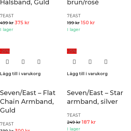
Halsband, Guld
brun/rosé
7EAST
7EAST
375
kr
150
kr
499
kr
199
kr
I lager
I lager
-25%
-25%
Lägg till i varukorg
Lägg till i varukorg
Seven/East – Flat
Seven/East – Star
Chain Armband,
armband, silver
Guld
7EAST
187
kr
249
kr
7EAST
I lager
300
kr
399
kr