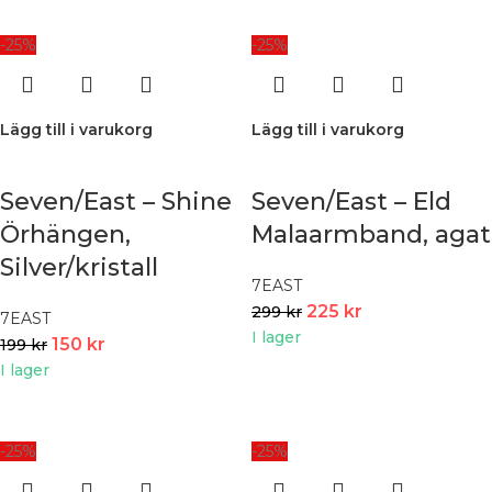
-25%
-25%
Lägg till i varukorg
Lägg till i varukorg
Seven/East – Shine
Seven/East – Eld
Örhängen,
Malaarmband, agat
Silver/kristall
7EAST
225
kr
299
kr
7EAST
I lager
150
kr
199
kr
I lager
-25%
-25%