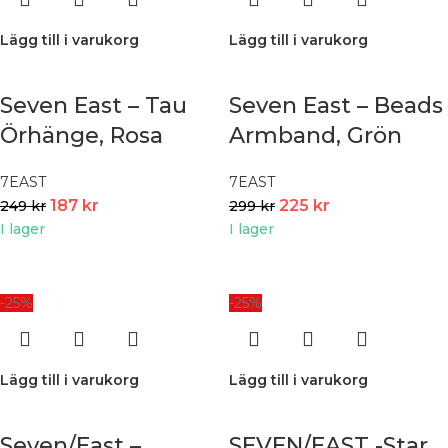
Lägg till i varukorg
Lägg till i varukorg
Seven East – Tau
Seven East – Beads
Örhänge, Rosa
Armband, Grön
7EAST
7EAST
187
kr
225
kr
249
kr
299
kr
I lager
I lager
-25%
-25%
Lägg till i varukorg
Lägg till i varukorg
Seven/East –
SEVEN/EAST -Star