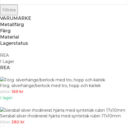
Filtrera
VARUMÄRKE
Metallfärg
Färg
Material
Lagerstatus
REA
I Lager
REA
Förg. silverhänge/berlock med tro, hopp och kärlek
169
kr
225
kr
I lager
Siersbøl silver rhodinerat hjärta med syntetisk rubin 17x10mm
282
kr
375
kr