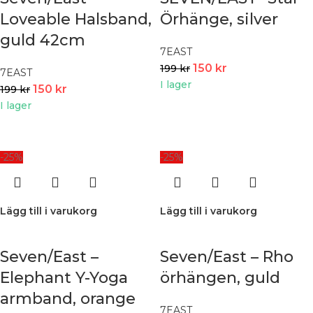
Loveable Halsband,
Örhänge, silver
guld 42cm
7EAST
150
kr
199
kr
7EAST
I lager
150
kr
199
kr
I lager
-25%
-25%
Lägg till i varukorg
Lägg till i varukorg
Seven/East –
Seven/East – Rho
Elephant Y-Yoga
örhängen, guld
armband, orange
7EAST