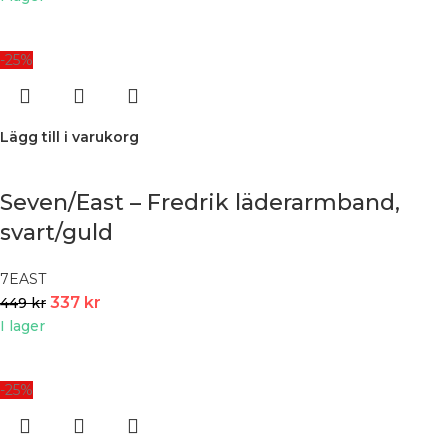
-25%
Lägg till i varukorg
Seven/East – Fredrik läderarmband,
svart/guld
7EAST
337
kr
449
kr
I lager
-25%