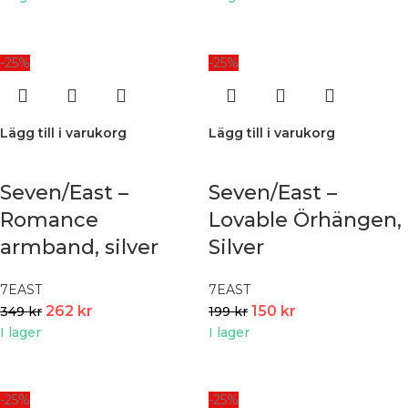
-25%
-25%
Lägg till i varukorg
Lägg till i varukorg
Seven/East –
Seven/East –
Romance
Lovable Örhängen,
armband, silver
Silver
7EAST
7EAST
262
kr
150
kr
349
kr
199
kr
I lager
I lager
-25%
-25%