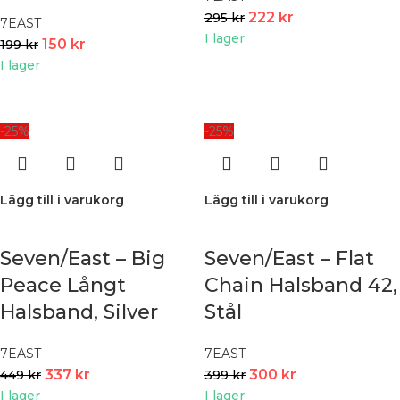
222
kr
295
kr
7EAST
I lager
150
kr
199
kr
I lager
-25%
-25%
Lägg till i varukorg
Lägg till i varukorg
Seven/East – Big
Seven/East – Flat
Peace Långt
Chain Halsband 42,
Halsband, Silver
Stål
7EAST
7EAST
337
kr
300
kr
449
kr
399
kr
I lager
I lager