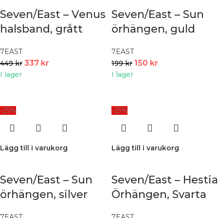
Seven/East – Venus
Seven/East – Sun
halsband, grått
örhängen, guld
7EAST
7EAST
337
kr
150
kr
449
kr
199
kr
I lager
I lager
-25%
-25%
Lägg till i varukorg
Lägg till i varukorg
Seven/East – Sun
Seven/East – Hestia
örhängen, silver
Örhängen, Svarta
7EAST
7EAST