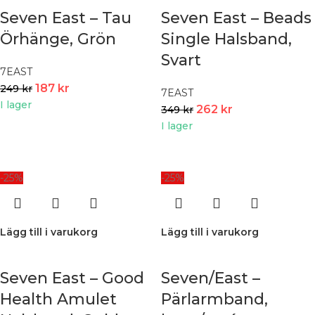
Seven East – Tau
Seven East – Beads
Örhänge, Grön
Single Halsband,
Svart
7EAST
187
kr
249
kr
7EAST
I lager
262
kr
349
kr
I lager
-25%
-25%
Lägg till i varukorg
Lägg till i varukorg
Seven East – Good
Seven/East –
Health Amulet
Pärlarmband,