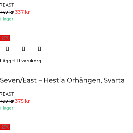
7EAST
337
kr
449
kr
I lager
-25%
Lägg till i varukorg
Seven/East – Hestia Örhängen, Svarta
7EAST
375
kr
499
kr
I lager
-25%