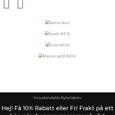
Logistified Ecommerce Jewellery AB (org. nummer 559390-
6299) Älgerumsvägen 39, SE-383 32 MÖNSTERÅS, Sverige E-
post: info@smyckendahls.se
© 2015- 2023 Copyright Smyckendahls.se
Smyckendahls Nyhetsbrev
Hej! Få 10% Rabatt eller Fri Frakt på ett