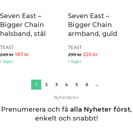
Seven East –
Seven East –
Bigger Chain
Bigger Chain
halsband, stål
armband, guld
7EAST
7EAST
187
kr
225
kr
249
kr
299
kr
I lager
I lager
1
2
3
4
5
6
→
Nyhetsbrev!
Prenumerera och få
alla Nyheter
först
,
enkelt och snabbt!