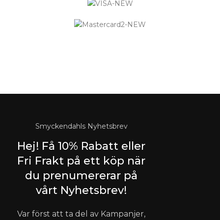
Logistified Ecommerce Jewellery AB (org. nummer 559390-
6299) Älgerumsvägen 39, SE-383 32 MÖNSTERÅS, Sverige E-
post: info@smyckendahls.se
© 2015- 2023 Copyright Smyckendahls.se
Smyckendahls Nyhetsbrev
Hej! Få 10% Rabatt eller
Fri Frakt på ett köp när
du prenumererar på
vårt Nyhetsbrev!
Var först att ta del av Kampanjer,