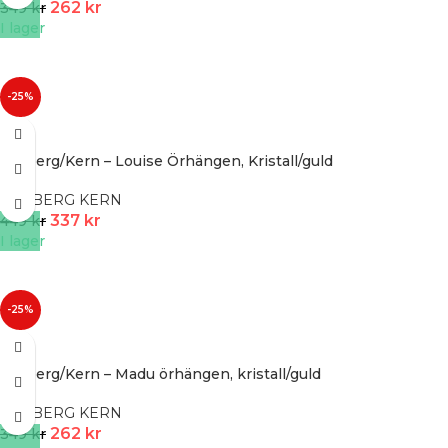
262
kr
349
kr
I lager
-25%
Dyrberg/Kern – Louise Örhängen, Kristall/guld
DYRBERG KERN
337
kr
449
kr
I lager
-25%
Dyrberg/Kern – Madu örhängen, kristall/guld
DYRBERG KERN
262
kr
349
kr