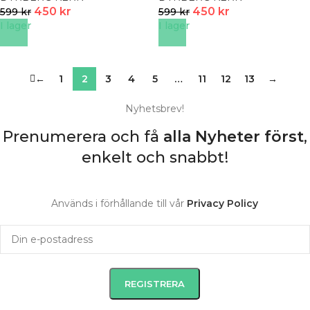
450
kr
450
kr
599
kr
599
kr
I lager
I lager
←
1
2
3
4
5
…
11
12
13
→
Nyhetsbrev!
Prenumerera och få
alla Nyheter
först
,
enkelt och snabbt!
Används i förhållande till vår
Privacy Policy