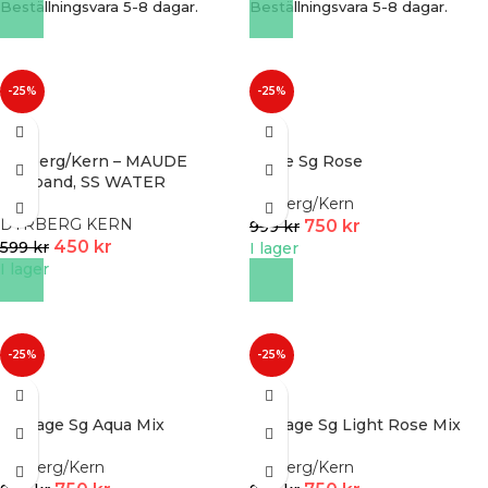
Beställningsvara 5-8 dagar.
Beställningsvara 5-8 dagar.
-25%
-25%
Dyrberg/Kern – MAUDE
Braze Sg Rose
halsband, SS WATER
Dyrberg/Kern
DYRBERG KERN
750
kr
999
kr
450
kr
599
kr
I lager
I lager
-25%
-25%
Courage Sg Aqua Mix
Courage Sg Light Rose Mix
Dyrberg/Kern
Dyrberg/Kern