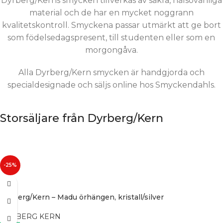
Dyrberg/Kerns smycken tillverkas av säkra, hälsovänliga
material och de har en mycket noggrann
kvalitetskontroll. Smyckena passar utmärkt att ge bort
som födelsedagspresent, till studenten eller som en
morgongåva.
Alla Dyrberg/Kern smycken är handgjorda och
specialdesignade och säljs online hos Smyckendahls.
Storsäljare från Dyrberg/Kern
-25%
Dyrberg/Kern – Madu örhängen, kristall/silver
DYRBERG KERN