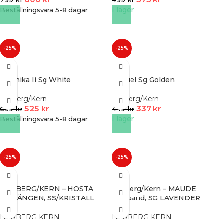
799
kr
499
kr
I lager
Beställningsvara 5-8 dagar.
-25%
-25%
Pennika Ii Sg White
Raquel Sg Golden
Dyrberg/Kern
Dyrberg/Kern
525
kr
337
kr
699
kr
449
kr
I lager
Beställningsvara 5-8 dagar.
-25%
-25%
DYRBERG/KERN – HOSTA
Dyrberg/Kern – MAUDE
ÖRHÄNGEN, SS/KRISTALL
halsband, SG LAVENDER
DYRBERG KERN
DYRBERG KERN