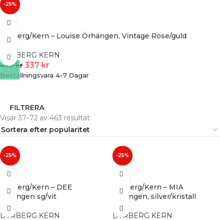
-25%
Dyrberg/Kern – Louise Örhängen, Vintage Rose/guld
DYRBERG KERN
337
kr
449
kr
Beställningsvara 4-7 Dagar
FILTRERA
Visar 37–72 av 463 resultat
-25%
-25%
Dyrberg/Kern – DEE
Dyrberg/Kern – MIA
örhängen sg/vit
örhängen, silver/kristall
DYRBERG KERN
DYRBERG KERN