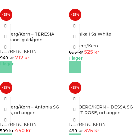
-25%
-25%
Dyrberg/Kern – TERESIA
Pennika I Ss White
armband, guld/grön
Dyrberg/Kern
DYRBERG KERN
525
kr
699
kr
712
kr
949
kr
I lager
I lager
-25%
-25%
Dyrberg/Kern – Antonia SG
DYRBERG/KERN – DESSA SG
Black, örhängen
LIGHT ROSE, örhängen
DYRBERG KERN
DYRBERG KERN
450
kr
375
kr
599
kr
499
kr