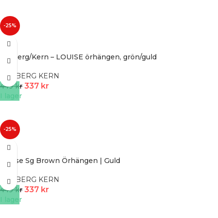
-25%
Dyrberg/Kern – LOUISE örhängen, grön/guld
DYRBERG KERN
337
kr
449
kr
I lager
-25%
Louise Sg Brown Örhängen | Guld
DYRBERG KERN
337
kr
449
kr
I lager