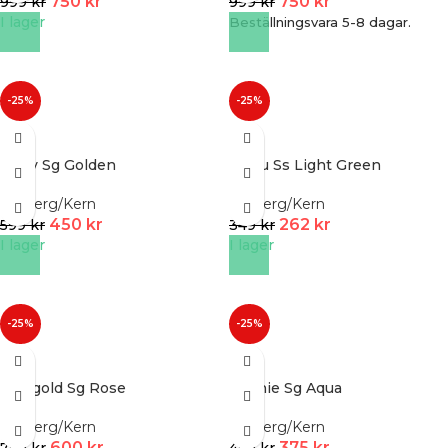
750
kr
750
kr
999
kr
999
kr
I lager
Beställningsvara 5-8 dagar.
-25%
-25%
Kalay Sg Golden
Madu Ss Light Green
Dyrberg/Kern
Dyrberg/Kern
450
kr
262
kr
599
kr
349
kr
I lager
I lager
-25%
-25%
Marigold Sg Rose
Minnie Sg Aqua
Dyrberg/Kern
Dyrberg/Kern
600
kr
375
kr