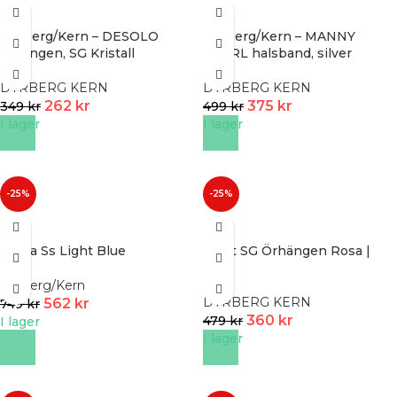
Dyrberg/Kern – DESOLO
Dyrberg/Kern – MANNY
örhängen, SG Kristall
PEARL halsband, silver
DYRBERG KERN
DYRBERG KERN
262
kr
375
kr
349
kr
499
kr
I lager
I lager
-25%
-25%
Cobra Ss Light Blue
Blost SG Örhängen Rosa |
Guld
Dyrberg/Kern
DYRBERG KERN
562
kr
749
kr
360
kr
479
kr
I lager
I lager