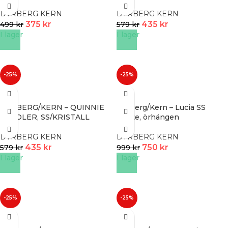
DYRBERG KERN
DYRBERG KERN
375
kr
435
kr
499
kr
579
kr
I lager
I lager
-25%
-25%
DYRBERG/KERN – QUINNIE
Dyrberg/Kern – Lucia SS
CREOLER, SS/KRISTALL
White, örhängen
DYRBERG KERN
DYRBERG KERN
435
kr
750
kr
579
kr
999
kr
I lager
I lager
-25%
-25%