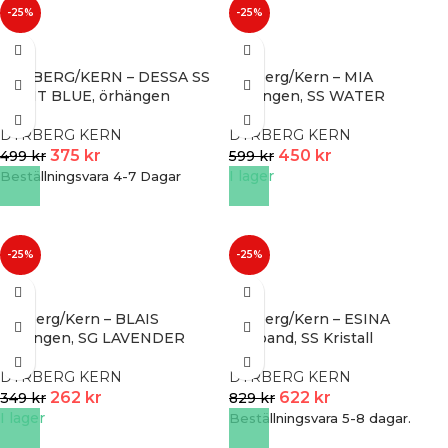
-25%
-25%
DYRBERG/KERN – DESSA SS
Dyrberg/Kern – MIA
LIGHT BLUE, örhängen
örhängen, SS WATER
DYRBERG KERN
DYRBERG KERN
375
kr
450
kr
499
kr
599
kr
I lager
Beställningsvara 4-7 Dagar
-25%
-25%
Dyrberg/Kern – BLAIS
Dyrberg/Kern – ESINA
örhängen, SG LAVENDER
armband, SS Kristall
DYRBERG KERN
DYRBERG KERN
262
kr
622
kr
349
kr
829
kr
I lager
Beställningsvara 5-8 dagar.