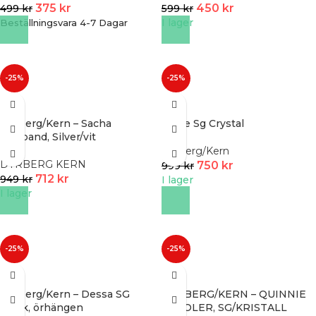
375
kr
450
kr
499
kr
599
kr
I lager
Beställningsvara 4-7 Dagar
-25%
-25%
Dyrberg/Kern – Sacha
Braze Sg Crystal
Armband, Silver/vit
Dyrberg/Kern
DYRBERG KERN
750
kr
999
kr
712
kr
949
kr
I lager
I lager
-25%
-25%
Dyrberg/Kern – Dessa SG
DYRBERG/KERN – QUINNIE
Black, örhängen
CREOLER, SG/KRISTALL