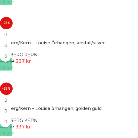
I lager
-25%
Dyrberg/Kern – Louise Örhängen, kristall/silver
DYRBERG KERN
337
kr
449
kr
I lager
-25%
Dyrberg/Kern – Louise örhängen, golden guld
DYRBERG KERN
337
kr
449
kr
I lager