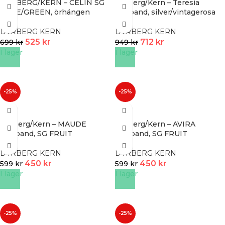
DYRBERG/KERN – CELIN SG
Dyrberg/Kern – Teresia
ROSE/GREEN, örhängen
armband, silver/vintagerosa
DYRBERG KERN
DYRBERG KERN
525
kr
712
kr
699
kr
949
kr
I lager
I lager
-25%
-25%
Dyrberg/Kern – MAUDE
Dyrberg/Kern – AVIRA
halsband, SG FRUIT
halsband, SG FRUIT
DYRBERG KERN
DYRBERG KERN
450
kr
450
kr
599
kr
599
kr
I lager
I lager
-25%
-25%