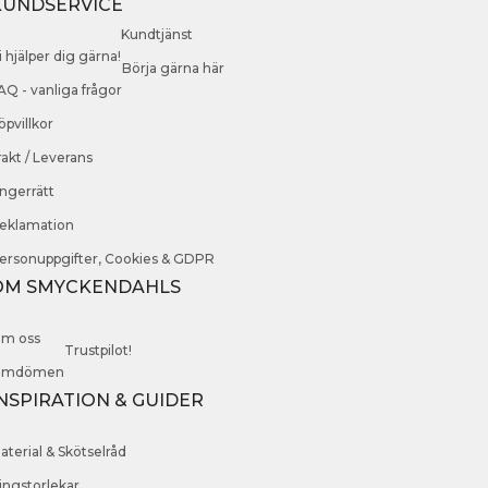
KUNDSERVICE
Kundtjänst
i hjälper dig gärna!
Börja gärna här
AQ - vanliga frågor
öpvillkor
rakt / Leverans
ngerrätt
eklamation
ersonuppgifter, Cookies & GDPR
OM SMYCKENDAHLS
m oss
Trustpilot!
mdömen
NSPIRATION & GUIDER
aterial & Skötselråd
ingstorlekar