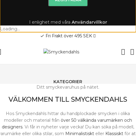
I enlighet med våra
A
nvändarvillkor
Loading...
Fri Frakt över 495 SEK
check
KATEGORIER
Ditt smyckevaruhus på nätet.
VÄLKOMMEN TILL SMYCKENDAHLS
Hos Smyckendahls hittar du handplockade smycken i olika
modeller och material från
över 50 välkända varumärken och
designers
. Vi får in nyheter varje vecka! Du kan söka på modell,
varumärke eller olika stilar, som
Minimalistiskt
eller
Klassiskt
för at