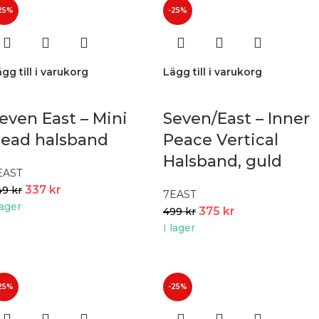
25%
-25%
gg till i varukorg
Lägg till i varukorg
even East – Mini
Seven/East – Inner
ead halsband
Peace Vertical
Halsband, guld
EAST
337
kr
49
kr
7EAST
lager
375
kr
499
kr
I lager
25%
-25%