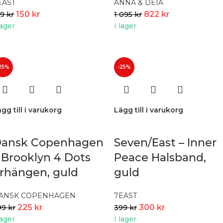
EAST
ANNA & DEIÀ
150
kr
822
kr
99
kr
1 095
kr
lager
I lager
25%
-25%
gg till i varukorg
Lägg till i varukorg
ansk Copenhagen
Seven/East – Inner
 Brooklyn 4 Dots
Peace Halsband,
rhängen, guld
guld
ANSK COPENHAGEN
7EAST
225
kr
300
kr
99
kr
399
kr
lager
I lager