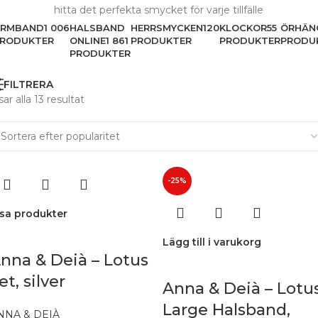
hitta det perfekta smycket för varje tillfälle
ARMBAND
1 006
HALSBAND
HERRSMYCKEN
120
KLOCKOR
55
ÖRHÄN
RODUKTER
ONLINE
1 861
PRODUKTER
PRODUKTER
PRODU
PRODUKTER
FILTRERA
sar alla 13 resultat
-25%
isa produkter
Lägg till i varukorg
nna & Deià – Lotus
et, silver
Anna & Deià – Lotu
Large Halsband,
NNA & DEIÀ