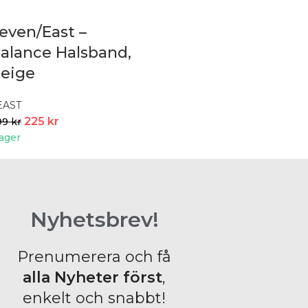
even/East –
alance Halsband,
eige
EAST
225
kr
99
kr
lager
Nyhetsbrev!
Prenumerera och få
alla Nyheter
först
,
enkelt och snabbt!