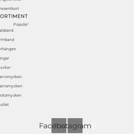
resentkort
SORTIMENT
Populär!
alsband
rmband
rhängen
ingar
lockor
errsmycken
arnsmycken
estsmycken
utlet
Facebook
Instagram