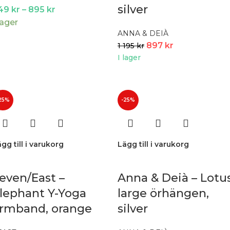
silver
49
kr
–
895
kr
lager
ANNA & DEIÀ
897
kr
1 195
kr
I lager
25%
-25%
gg till i varukorg
Lägg till i varukorg
even/East –
Anna & Deià – Lotu
lephant Y-Yoga
large örhängen,
rmband, orange
silver