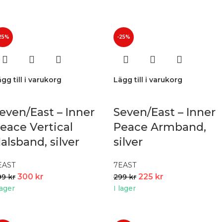
25%
-25%
gg till i varukorg
Lägg till i varukorg
even/East – Inner
Seven/East – Inner
eace Vertical
Peace Armband,
alsband, silver
silver
EAST
7EAST
300
kr
225
kr
99
kr
299
kr
lager
I lager