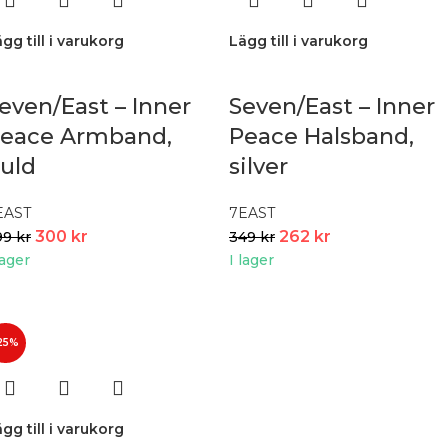
gg till i varukorg
Lägg till i varukorg
even/East – Inner
Seven/East – Inner
eace Armband,
Peace Halsband,
uld
silver
EAST
7EAST
300
kr
262
kr
99
kr
349
kr
lager
I lager
25%
gg till i varukorg