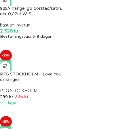
925/- hänge, gp borstad/satin,
dia. 0,02ct W-SI
bastian inverun
2 320
kr
Beställningsvara 5-8 dagar.
-25%
PFG STOCKHOLM – Love You
örhängen
PFG STOCKHOLM
225
kr
299
kr
I lager
-25%