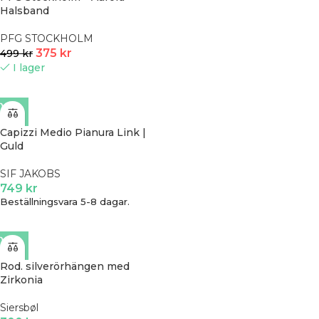
Halsband
PFG STOCKHOLM
375
kr
499
kr
I lager
Capizzi Medio Pianura Link |
Guld
SIF JAKOBS
749
kr
Beställningsvara 5-8 dagar.
Rod. silverörhängen med
Zirkonia
Siersbøl