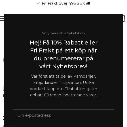
Fri Frakt över 495 SEK
check
Smyckendahls Nyhetsbrev
SOMMAR-REA HOS SMYCKENDAHLS,
Hej! Få 10% Rabatt eller
UPP TILL 25%
Fri Frakt på ett köp när
du prenumererar på
Hem
/
Armband
/
Armband Dam
vårt Nyhetsbrev!
Var först att ta del av Kampanjer,
SOLD
OUT
Erbjudanden, Inspiration, Unika
produktsläpp etc. *Rabatten gäller
enbart
EJ
redan rabatterade varor.
Förstora