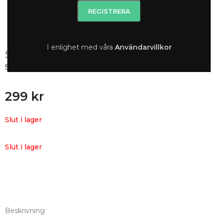
I enlighet med våra
A
nvändarvillkor
Snö of Sweden – Patrice armband single,
silver
299
kr
Slut i lager
Slut i lager
Beskrivning