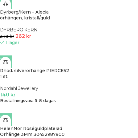
Dyrberg/Kern – Alecia
örhängen, kristall/guld
DYRBERG KERN
262
kr
349
kr
I lager
Rhod. silverörhänge PIERCE52
1 st.
Nordahl Jewellery
140
kr
Beställningsvara 5-8 dagar.
HelenNor Roséguldpläterad
Örhänge 3Mm 30452987900