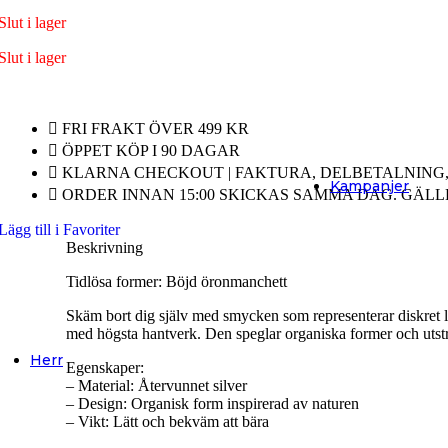
ursprungliga
nuvarande
Barnsmycken
Slut i lager
priset
priset
Alla
var:
är:
Slut i lager
Barnsmycken
569 kr.
427 kr.
Festsmycken
FRI FRAKT ÖVER 499 KR
Alla
ÖPPET KÖP I 90 DAGAR
Festsmycken
KLARNA CHECKOUT | FAKTURA, DELBETALNING, 
Kampanjer
ORDER INNAN 15:00 SKICKAS SAMMA DAG. GÄLL
Smyckendahls
, tusentals
Lägg till i Favoriter
smycken i lager från utvalda
Beskrivning
leverantörer.
Fri frakt från 495SEK.
Tidlösa former: Böjd öronmanchett
Supersnabba leveranser
-
Order innan 15:00 skickas
Skäm bort dig själv med smycken som representerar diskret lyx
samma dag.
med högsta hantverk. Den speglar organiska former och utstr
Herr
Egenskaper:
– Material: Återvunnet silver
Halsband
– Design: Organisk form inspirerad av naturen
– Vikt: Lätt och bekväm att bära
Halsband Dam