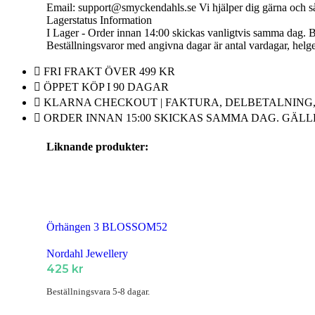
Email: support@smyckendahls.se Vi hjälper dig gärna och så
Armband Herr
Lagerstatus Information
I Lager - Order innan 14:00 skickas vanligtvis samma dag. Bes
Armband Barn
Beställningsvaror med angivna dagar är antal vardagar, helg
Örhängen
FRI FRAKT ÖVER 499 KR
ÖPPET KÖP I 90 DAGAR
Örhängen Dam
KLARNA CHECKOUT | FAKTURA, DELBETALNING, 
Örhängen Barn
ORDER INNAN 15:00 SKICKAS SAMMA DAG. GÄLL
Ringar
Liknande produkter:
Ringar Dam
Ringar Herr
Ringar Barn
Örhängen 3 BLOSSOM52
Klockor
Nordahl Jewellery
Alla Klockor
425
kr
Herrsmycken
Beställningsvara 5-8 dagar.
Alla