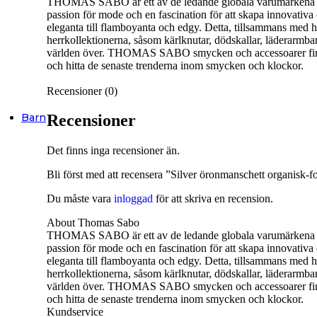
THOMAS SABO är ett av de ledande globala varumärkena som 
passion för mode och en fascination för att skapa innovativa o
Smyckendahls
, tusentals
eleganta till flamboyanta och edgy. Detta, tillsammans me
smycken i lager från utvalda
herrkollektionerna, såsom kärlknutar, dödskallar, läderarm
leverantörer.
världen över. THOMAS SABO smycken och accessoarer finns t
Fri frakt från 495SEK.
och hitta de senaste trenderna inom smycken och klockor.
Supersnabba leveranser
-
Order innan 15:00 skickas
Recensioner (0)
samma dag.
Barn
Recensioner
Halsband
Det finns inga recensioner än.
Halsband Dam
Bli först med att recensera ”Silver öronmanschett organisk-f
Halsband Herr
Du måste vara
inloggad
för att skriva en recension.
Halsband Barn
About Thomas Sabo
THOMAS SABO är ett av de ledande globala varumärkena som 
Kedjor
passion för mode och en fascination för att skapa innovativa o
Berlocker
eleganta till flamboyanta och edgy. Detta, tillsammans me
herrkollektionerna, såsom kärlknutar, dödskallar, läderarm
Armband
världen över. THOMAS SABO smycken och accessoarer finns t
och hitta de senaste trenderna inom smycken och klockor.
Armband Dam
Kundservice