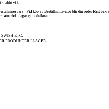
 snabbt vi kan!
tällningsvara - Vid köp av Beställningsvaror blir din order först bekräf
er samt röda dagar ej medräknat.
SWISH ETC.
ER PRODUKTER I LAGER.