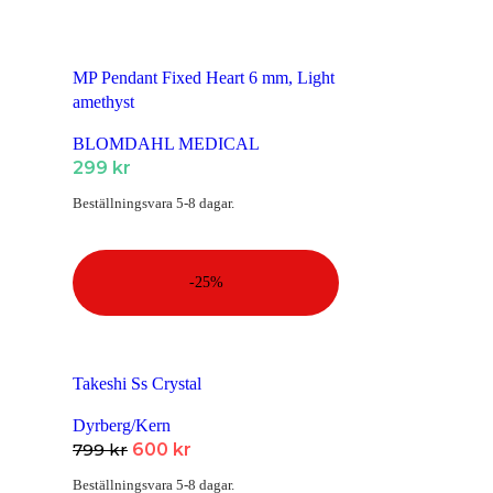
Herrsmycken
För de
Barnsmycken
mindre
MP Pendant Fixed Heart 6 mm, Light
amethyst
Alla
Barnsmycken
BLOMDAHL MEDICAL
299
kr
Festsmycken
Beställningsvara 5-8 dagar.
Alla
Festsmycken
-25%
Smyckendahls
, tusentals
smycken i lager från
Takeshi Ss Crystal
utvalda leverantörer.
Fri frakt från 495SEK.
Dyrberg/Kern
Supersnabba leveranser
-
Det
Det
799
kr
600
kr
Order innan 15:00 skickas
samma dag.
ursprungliga
nuvarande
Beställningsvara 5-8 dagar.