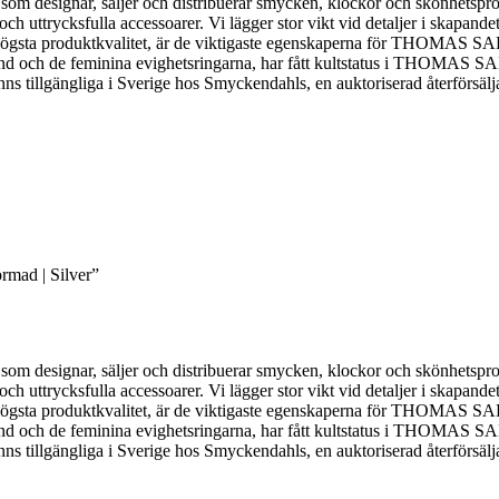
designar, säljer och distribuerar smycken, klockor och skönhetsprod
ch uttrycksfulla accessoarer. Vi lägger stor vikt vid detaljer i skapande
d högsta produktkvalitet, är de viktigaste egenskaperna för THOMAS S
band och de feminina evighetsringarna, har fått kultstatus i THOMAS S
illgängliga i Sverige hos Smyckendahls, en auktoriserad återförsälja
ormad | Silver”
designar, säljer och distribuerar smycken, klockor och skönhetsprod
ch uttrycksfulla accessoarer. Vi lägger stor vikt vid detaljer i skapande
d högsta produktkvalitet, är de viktigaste egenskaperna för THOMAS S
band och de feminina evighetsringarna, har fått kultstatus i THOMAS S
illgängliga i Sverige hos Smyckendahls, en auktoriserad återförsälja