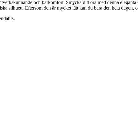
tverkskunnande och bärkomfort. Smycka ditt öra med denna eleganta ör
a silhuett. Eftersom den är mycket lätt kan du bära den hela dagen, oavs
endahls.