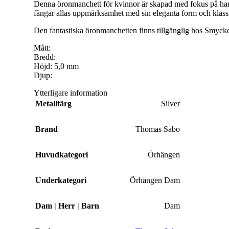
Denna öronmanchett för kvinnor är skapad med fokus på han
Halsband Herr
fångar allas uppmärksamhet med sin eleganta form och klassisk
Halsband Barn
Den fantastiska öronmanchetten finns tillgänglig hos Smyck
Kedjor
Mått:
Bredd:
Berlocker
Höjd: 5,0 mm
Djup:
Armband
Ytterligare information
Armband Dam
Metallfärg
Silver
Armband Herr
Brand
Thomas Sabo
Armband Barn
Örhängen
Huvudkategori
Örhängen
Örhängen Dam
Underkategori
Örhängen Dam
Örhängen Barn
Ringar
Dam | Herr | Barn
Dam
Ringar Dam