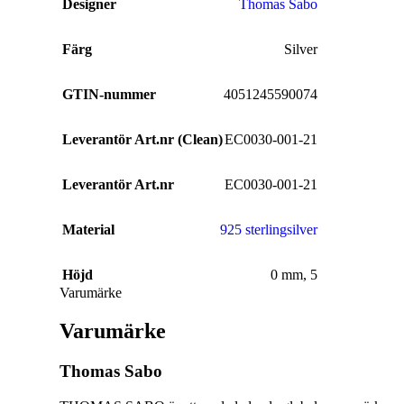
Designer
Thomas Sabo
Ringar Herr
Ringar Barn
Färg
Silver
Klockor
GTIN-nummer
4051245590074
Alla Klockor
Leverantör Art.nr (Clean)
EC0030-001-21
För
Herrsmycken
honom
Leverantör Art.nr
EC0030-001-21
Alla
Herrsmycken
Material
925 sterlingsilver
Barnsmycken
Alla
Höjd
0 mm
,
5
Barnsmycken
Varumärke
Festsmycken
Varumärke
Alla
Festsmycken
Thomas Sabo