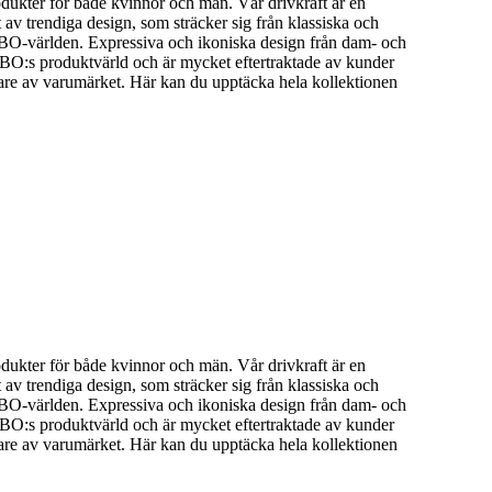
ukter för både kvinnor och män. Vår drivkraft är en
t av trendiga design, som sträcker sig från klassiska och
ABO-världen. Expressiva och ikoniska design från dam- och
ABO:s produktvärld och är mycket eftertraktade av kunder
re av varumärket. Här kan du upptäcka hela kollektionen
ukter för både kvinnor och män. Vår drivkraft är en
t av trendiga design, som sträcker sig från klassiska och
ABO-världen. Expressiva och ikoniska design från dam- och
ABO:s produktvärld och är mycket eftertraktade av kunder
re av varumärket. Här kan du upptäcka hela kollektionen