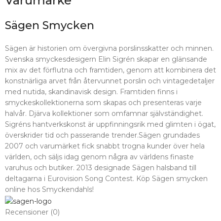
Varumärke
Sägen Smycken
Sägen är historien om övergivna porslinsskatter och minnen.
Svenska smyckesdesigern Elin Sigrén skapar en glänsande
mix av det förflutna och framtiden, genom att kombinera det
konstnärliga arvet från återvunnet porslin och vintagedetaljer
med nutida, skandinavisk design. Framtiden finns i
smyckeskollektionerna som skapas och presenteras varje
halvår. Djärva kollektioner som omfamnar självständighet.
Sigréns hantverkskonst är uppfinningsrik med glimten i ögat,
överskrider tid och passerande trender.Sägen grundades
2007 och varumärket fick snabbt trogna kunder över hela
världen, och säljs idag genom några av världens finaste
varuhus och butiker. 2013 designade Sägen halsband till
deltagarna i Eurovision Song Contest. Köp Sägen smycken
online hos Smyckendahls!
Recensioner (0)