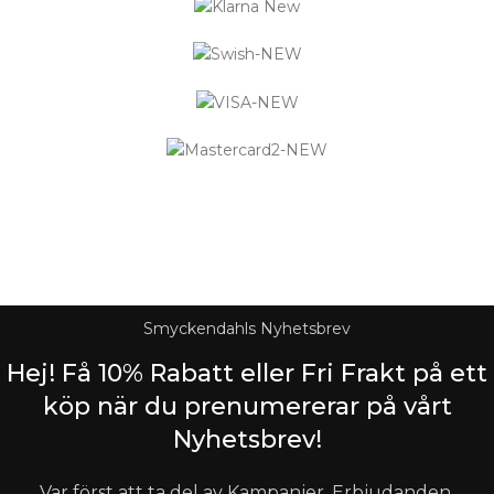
Logistified Ecommerce Jewellery AB (org. nummer 559390-
6299) Älgerumsvägen 39, SE-383 32 MÖNSTERÅS, Sverige E-
post: info@smyckendahls.se
© 2015- 2023 Copyright Smyckendahls.se
Smyckendahls Nyhetsbrev
Hej! Få 10% Rabatt eller Fri Frakt på ett
köp när du prenumererar på vårt
Nyhetsbrev!
Var först att ta del av Kampanjer, Erbjudanden,