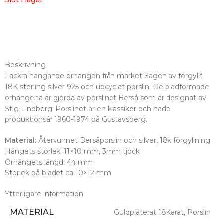
Slut i lager
Beskrivning
Läckra hängande örhängen från märket Sägen av förgyllt
18K sterling silver 925 och upcyclat porslin. De bladformade
örhängena är gjorda av porslinet Berså som är designat av
Stig Lindberg. Porslinet är en klassiker och hade
produktionsår 1960-1974 på Gustavsberg.
Material
: Återvunnet Bersåporslin och silver, 18k förgyllning
Hängets storlek: 11×10 mm, 3mm tjock
Örhängets längd: 44 mm
Storlek på bladet ca 10×12 mm
Ytterligare information
MATERIAL
Guldpläterat 18Karat
,
Porslin