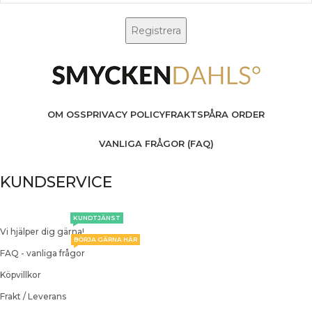
OM OSS
PRIVACY POLICY
FRAKT
SPÅRA ORDER
VANLIGA FRÅGOR (FAQ)
KUNDSERVICE
KUNDTJÄNST
Vi hjälper dig gärna!
BÖRJA GÄRNA HÄR
FAQ - vanliga frågor
Köpvillkor
Frakt / Leverans