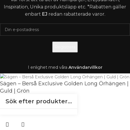
Inspiration, Unika produktsläpp etc. *Rabatten gäller
enbart
EJ
redan rabatterade varor.
I enlighet med våra
A
nvändarvillkor
Sägen – Berså Exclusive Golden Long Örhängen |
Guld | Grön
1 795
kr
Slut i lager