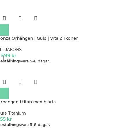
onza Örhängen | Guld | Vita Zirkoner
IF JAKOBS
 599
kr
eställningsvara 5-8 dagar.
rhängen i titan med hjärta
ure Titanium
355
kr
eställningsvara 5-8 dagar.