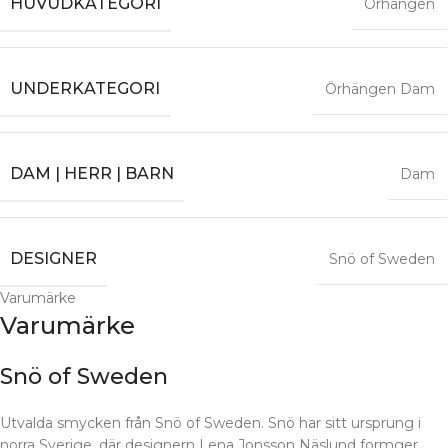
HUVUDKATEGORI
Örhängen
UNDERKATEGORI
Örhängen Dam
DAM | HERR | BARN
Dam
DESIGNER
Snö of Sweden
Varumärke
Varumärke
Snö of Sweden
Utvalda smycken från Snö of Sweden. Snö har sitt ursprung i
norra Sverige, där designern Lena Jonsson Näslund formger