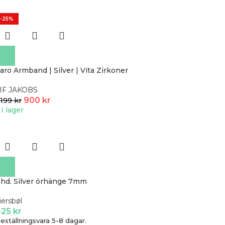
-25%
aro Armband | Silver | Vita Zirkoner
IF JAKOBS
900
kr
 199
kr
I lager
hd. Silver örhänge 7mm
iersbøl
425
kr
eställningsvara 5-8 dagar.