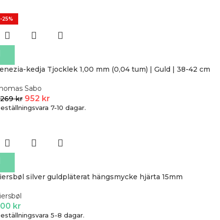
-25%
enezia-kedja Tjocklek 1,00 mm (0,04 tum) | Guld | 38-42 cm
homas Sabo
952
kr
 269
kr
eställningsvara 7-10 dagar.
iersbøl silver guldpläterat hängsmycke hjärta 15mm
iersbøl
500
kr
eställningsvara 5-8 dagar.