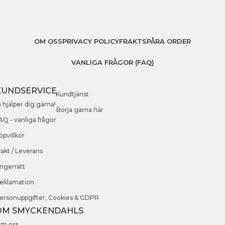
OM OSS
PRIVACY POLICY
FRAKT
SPÅRA ORDER
VANLIGA FRÅGOR (FAQ)
KUNDSERVICE
Kundtjänst
i hjälper dig gärna!
Börja gärna här
AQ - vanliga frågor
öpvillkor
rakt / Leverans
ngerrätt
eklamation
ersonuppgifter, Cookies & GDPR
OM SMYCKENDAHLS
m oss