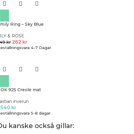
mily Ring – Sky Blue
ILY & ROSE
262
kr
349
kr
eställningsvara 4-7 Dagar.
OK 925 Creole mat
astian inverun
 540
kr
eställningsvara 5-8 dagar.
Du kanske också gillar: