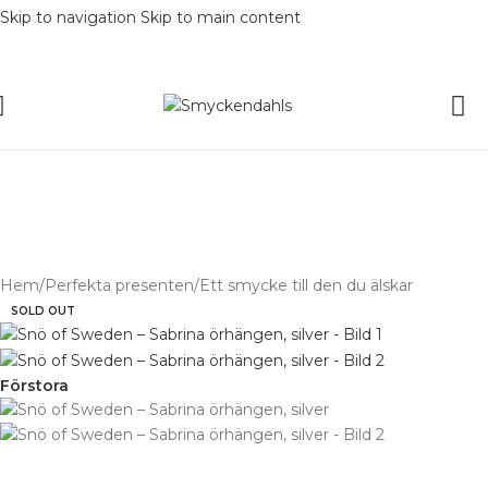
Skip to navigation
Skip to main content
SOMMAR-REA HOS SMYCKENDAH
batter på varor i Lager
% på tusentals varor.
SOMMAR-REA HOS SMYCKENDAHLS,
UPP TILL 25%
Hem
/
Perfekta presenten
/
Ett smycke till den du älskar
SOLD OUT
Förstora