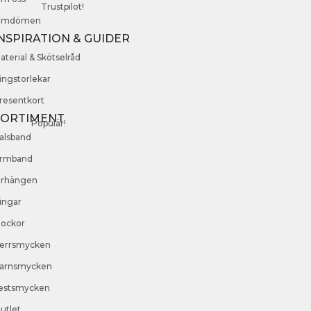
Trustpilot!
mdömen
NSPIRATION & GUIDER
aterial & Skötselråd
ingstorlekar
resentkort
SORTIMENT
Populär!
alsband
rmband
rhängen
ingar
lockor
errsmycken
arnsmycken
estsmycken
utlet