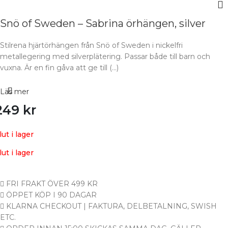
Snö of Sweden – Sabrina örhängen, silver
Stilrena hjärtörhängen från Snö of Sweden i nickelfri
metallegering med silverplätering. Passar både till barn och
vuxna. Är en fin gåva att ge till (…)
Läs mer
249
kr
lut i lager
lut i lager
FRI FRAKT ÖVER 499 KR
ÖPPET KÖP I 90 DAGAR
KLARNA CHECKOUT | FAKTURA, DELBETALNING, SWISH
ETC.