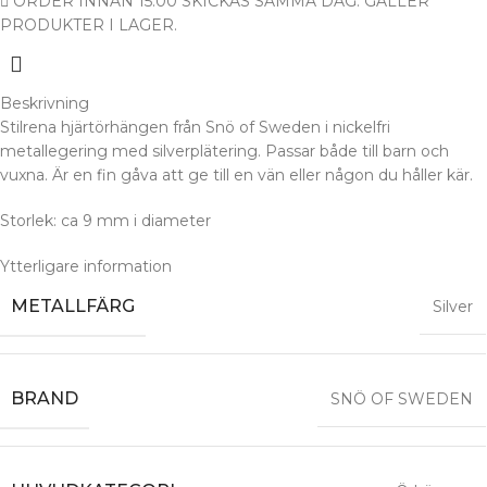
ORDER INNAN 15:00 SKICKAS SAMMA DAG. GÄLLER
PRODUKTER I LAGER.
Beskrivning
Stilrena hjärtörhängen från Snö of Sweden i nickelfri
metallegering med silverplätering. Passar både till barn och
vuxna. Är en fin gåva att ge till en vän eller någon du håller kär.
Storlek: ca 9 mm i diameter
Ytterligare information
METALLFÄRG
Silver
BRAND
SNÖ OF SWEDEN