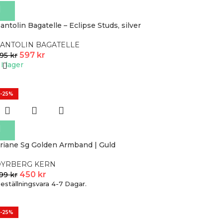
antolin Bagatelle – Eclipse Studs, silver
ANTOLIN BAGATELLE
597
kr
95
kr
I lager
-25%
riane Sg Golden Armband | Guld
DYRBERG KERN
450
kr
99
kr
eställningsvara 4-7 Dagar.
-25%