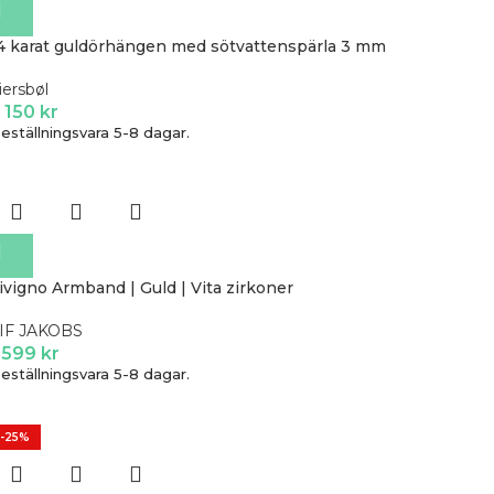
4 karat guldörhängen med sötvattenspärla 3 mm
iersbøl
 150
kr
eställningsvara 5-8 dagar.
ivigno Armband | Guld | Vita zirkoner
IF JAKOBS
 599
kr
eställningsvara 5-8 dagar.
-25%